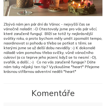
Zbývá nám jen pár dní do Vánoc - nejvyšší čas se
vánočně naladit :-D Otestovaly jsme pro vás pár věcí,
které zaručeně fungují. Blíží se totiž ty nejkrásnější
svátky roku, a proto bychom měly umět zpomalit tempo,
naordinovat si pohodu a třeba se potkat s těmi, se
kterými jsme se už delší dobu neviděly :-) K dokonalé
náladě vám pomohou třeba svíčky, vůně vánočního
cukroví (a co teprve jeho jezení, když se to nesmí :-D),
svařák, a další...:-) Co na vás zaručeně funguje? Dáte
nám taky nějaký ten tip? Vyzkoušíme *heart* Přejeme
krásnou stříbrnou adventní neděli *heart*
Komentáře