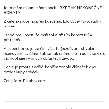
Je to mňm mňam mňam pocit: BÝT TAK NEKONEČNĚ
BOHATÁ.
Z celého srdce ho přeji každému, kdo dočetl tyto řádky
až sem.
I tobě přeji pocit, že máš tolik, až tím bohatstvím
přetékáš ....
A super bonus je, že čím více to (rozdávání, chválení,
oceňování) cvičíme, tak se tak cítíme a ten pocit se víc a
víc naplňuje i v jiných oblastech života.
Tohle je prostě skvělé, končím tenhle článeček a jdu
rozdat kupy srdíček
Zdroj foto: Pixabay.com