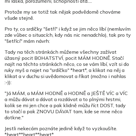
mi láska, porozumění, schopnosti atd.....
Protože my se totiž tak nějak podvědomě chováme
všude stejně.
Pro ty, co srdíčky "šetří" i když se jim něco líbí (nemluvím
zde vůbec o situacích, kdy nás nic nenadchlo), tak pro ty
"šetřící" mám návrh:
Tady na těch stránkách můžeme všechny zažívat
úžasný pocit BOHATSTVÍ, pocit MÁM HODNĚ. Stačí
najít na těchto stránkách něco, co se vám líbí, vzít si do
ruky myš a najet na "srdíčko" *heart*, a klikat na něj a
klikat a v duchu si uvědomovat a říkat (možno i nahlas
:-)):
"Já MÁM, a MÁM HODNĚ a HODNĚ a JEŠTĚ VÍC a VÍC
a můžu dávat a dávat a rozdávat a to plnými hrstmi,
kolik se mi jen chce a pak klidně můžu říct DOST, tady
to stačí a pak ZNOVU DÁVAT tam, kde se mne něco
dotkne."
Jestli nekecám poznáte jedině když to vyzkoušíte.
*heart**heart**heart*