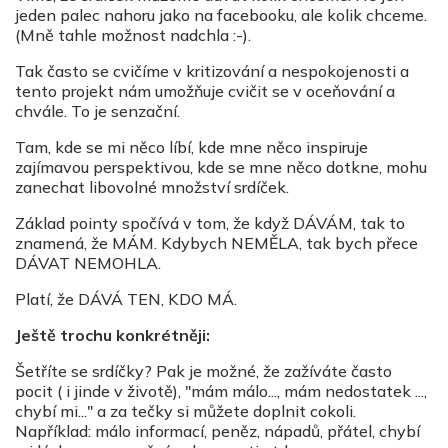
jeden palec nahoru jako na facebooku, ale kolik chceme.
(Mně tahle možnost nadchla :-).
Tak často se cvičíme v kritizování a nespokojenosti a
tento projekt nám umožňuje cvičit se v oceňování a
chvále. To je senzační.
Tam, kde se mi něco líbí, kde mne něco inspiruje
zajímavou perspektivou, kde se mne něco dotkne, mohu
zanechat libovolné množství srdíček.
Základ pointy spočívá v tom, že když DÁVÁM, tak to
znamená, že MÁM. Kdybych NEMĚLA, tak bych přece
DÁVAT NEMOHLA.
Platí, že DÁVÁ TEN, KDO MÁ.
Ještě trochu konkrétněji:
Šetříte se srdíčky? Pak je možné, že zažíváte často
pocit ( i jinde v životě), "mám málo..., mám nedostatek ...,
chybí mi..." a za tečky si můžete doplnit cokoli.
Například: málo informací, peněz, nápadů, přátel, chybí