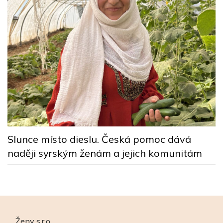
y
Z
p
Slunce místo dieslu. Česká pomoc dává
naději syrským ženám a jejich komunitám
Ženy s.r.o.