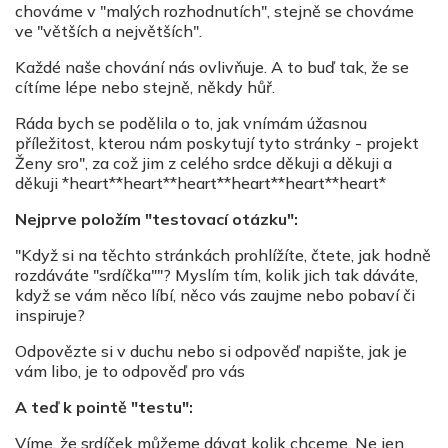
chováme v "malých rozhodnutích", stejně se chováme
ve "větších a největších".
Každé naše chování nás ovlivňuje. A to buď tak, že se
cítíme lépe nebo stejně, někdy hůř.
Ráda bych se podělila o to, jak vnímám úžasnou
příležitost, kterou nám poskytují tyto stránky - projekt
Ženy sro", za což jim z celého srdce děkuji a děkuji a
děkuji *heart**heart**heart**heart**heart**heart*
Nejprve položím "testovací otázku":
"Když si na těchto stránkách prohlížíte, čtete, jak hodně
rozdáváte "srdíčka""? Myslím tím, kolik jich tak dáváte,
když se vám něco líbí, něco vás zaujme nebo pobaví či
inspiruje?
Odpovězte si v duchu nebo si odpověď napište, jak je
vám libo, je to odpověď pro vás
A teď k pointě "testu":
Víme, že srdíček můžeme dávat kolik chceme. Ne jen