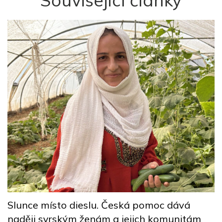
Související články
y
Z
p
Slunce místo dieslu. Česká pomoc dává
naději syrským ženám a jejich komunitám