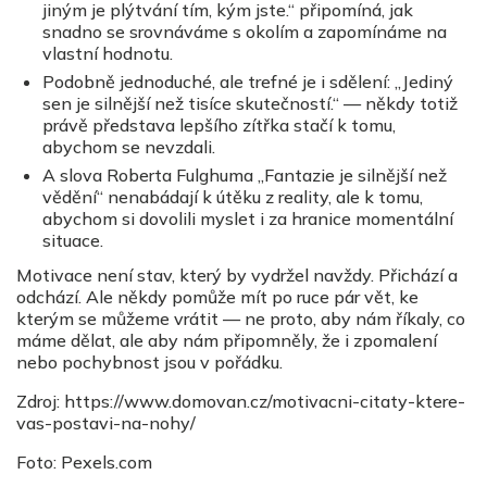
jiným je plýtvání tím, kým jste.“ připomíná, jak
snadno se srovnáváme s okolím a zapomínáme na
vlastní hodnotu.
Podobně jednoduché, ale trefné je i sdělení: „Jediný
sen je silnější než tisíce skutečností.“ — někdy totiž
právě představa lepšího zítřka stačí k tomu,
abychom se nevzdali.
A slova Roberta Fulghuma „Fantazie je silnější než
vědění“ nenabádají k útěku z reality, ale k tomu,
abychom si dovolili myslet i za hranice momentální
situace.
Motivace není stav, který by vydržel navždy. Přichází a
odchází. Ale někdy pomůže mít po ruce pár vět, ke
kterým se můžeme vrátit — ne proto, aby nám říkaly, co
máme dělat, ale aby nám připomněly, že i zpomalení
nebo pochybnost jsou v pořádku.
Zdroj: https://www.domovan.cz/motivacni-citaty-ktere-
vas-postavi-na-nohy/
Foto: Pexels.com