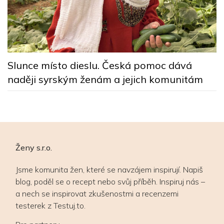
y
Z
p
Slunce místo dieslu. Česká pomoc dává
naději syrským ženám a jejich komunitám
Ženy s.r.o.
Jsme komunita žen, které se navzájem inspirují. Napiš
blog, poděl se o recept nebo svůj příběh. Inspiruj nás –
a nech se inspirovat zkušenostmi a recenzemi
testerek z Testuj.to.