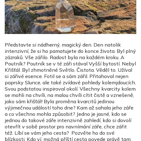
Představte si nádherný, magický den. Den natolik
intenzivní, že si ho pamatujete do konce života. Byl plný
zázraků. Vše zářilo. Radost byla na každém kroku. A
Poutník? Poutník se v té záři stával Vyšší bytostí. Nebyl
Křišťál. Byl zhmotněné Světlo. Čistota. Věděl to. Užíval
si zářivé esence. Fotil se a sám zářil. Přitahoval nejen
paprsky Slunce, ale také zvídavé pohledy kolemjdoucích.
Svou podstatou inspiroval okolí. Všechny kvarcity kolem
se mohli na chvíli, na malou chvíli cítit čistě a vznešeně,
jako sám křišťál! Byla proměna kvarcitů jedinou
výjimečnou událostí toho dne? Kam až sahala jeho záře
a co všechno mohla způsobit? Jedno je jasné, kdo se
jednou do takové záře intenzivně zahledí, kdo si dovolí
otevřít v sobě prostor pro navnímání záře, chce zářit
též. Líbí se vám jeho cesta? Pozvěte ho do své
blízkosti. Kdo ví, možná příští cesta povede právě tam,