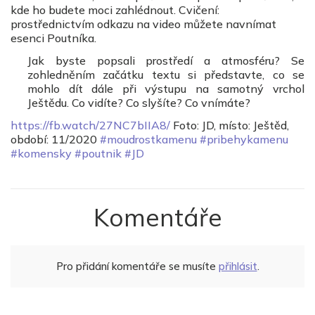
kde ho budete moci zahlédnout. Cvičení:
prostřednictvím odkazu na video můžete navnímat
esenci Poutníka.
Jak byste popsali prostředí a atmosféru? Se
zohledněním začátku textu si představte, co se
mohlo dít dále při výstupu na samotný vrchol
Ještědu. Co vidíte? Co slyšíte? Co vnímáte?
https://fb.watch/27NC7bIIA8/
Foto: JD, místo: Ještěd,
období: 11/2020
#moudrostkamenu
#pribehykamenu
#komensky
#poutnik
#JD
Komentáře
Pro přidání komentáře se musíte
přihlásit
.