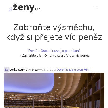
Zabraňte výsměchu,
když si přejete víc peněz
Domů
»
Osobní rozvoj a podnikání
»
Zabraňte výsměchu, když si přejete víc peněz
LS
Lenka Spurná (Krones)
23. 9. 2016
Osobní rozvoj a podnikání