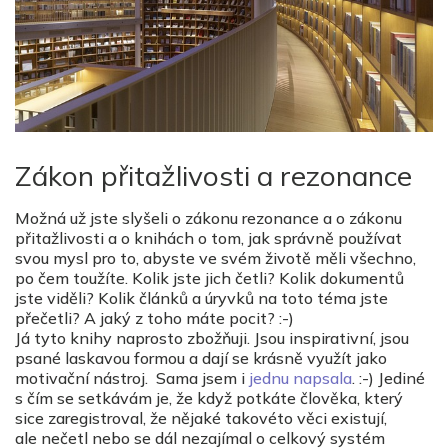
Zákon přitažlivosti a rezonance
Možná už jste slyšeli o zákonu rezonance a o zákonu
přitažlivosti a o knihách o tom, jak správně používat
svou mysl pro to, abyste ve svém životě měli všechno,
po čem toužíte. Kolik jste jich četli? Kolik dokumentů
jste viděli? Kolik článků a úryvků na toto téma jste
přečetli? A jaký z toho máte pocit? :-)
Já tyto knihy naprosto zbožňuji. Jsou inspirativní, jsou
psané laskavou formou a dají se krásně využít jako
motivační nástroj. Sama jsem i
jednu napsala
. :-) Jediné
s čím se setkávám je, že když potkáte člověka, který
sice zaregistroval, že nějaké takovéto věci existují,
ale nečetl nebo se dál nezajímal o celkový systém