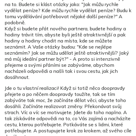
na to. Budete si klást otázky jako: "Jak můžu rychle
vydělat peníze? Kde můžu rychle vydělat peníze? Budu k
tomu vydělávání potřebovat nějaké další peníze?" A
podobně.
Když si budete přát nového partnera, budete hodiny a
hodiny trávit tím, abyste byli ještě atraktivnější a pak
hodiny a hodiny chodit na místa, kde se můžete
seznámit. A Vaše otázky budou: "Kde se nejlépe
seznámím? Jak se můžu udělat ještě atraktivnější? Jaký
má můj ideální partner být?" - A proto si intenzivně
přejeme a svými přáními se zabýváme, abychom
nacházeli odpovědi a našli tak i svou cestu, jak jich
dosáhnout.
Jde o tu vlastní realizaci! Když si totiž něco doopravdy
přejete a po něčem doopravdy toužíte, tak se tím
zabýváte tak moc, že začínáte dělat věci, abyste toho
dosáhli. Začínáte realizovat změny. Překonávat svůj
strach. Víc a víc se motivujete. Jdete do toho naplno. A
tak získáváte odpovědi na to, co Vás zajímá a nacházíte
cestu, kterou potřebujete. Potkáváte se s lidmi, které
potřebujete. A postupujete krok za krokem, až svého cíle