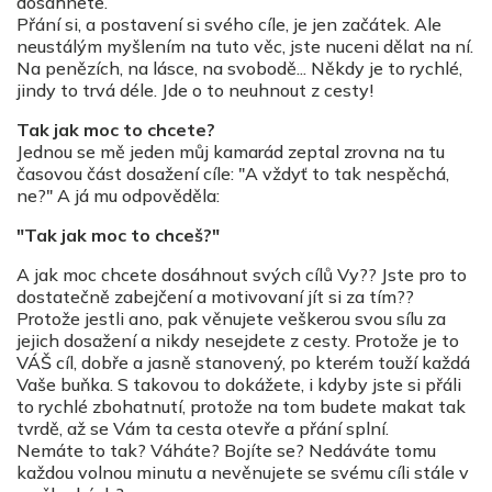
dosáhnete.
Přání si, a postavení si svého cíle, je jen začátek. Ale
neustálým myšlením na tuto věc, jste nuceni dělat na ní.
Na penězích, na lásce, na svobodě... Někdy je to rychlé,
jindy to trvá déle. Jde o to neuhnout z cesty!
Tak jak moc to chcete?
Jednou se mě jeden můj kamarád zeptal zrovna na tu
časovou část dosažení cíle: "A vždyť to tak nespěchá,
ne?" A já mu odpověděla:
"Tak jak moc to chceš?"
A jak moc chcete dosáhnout svých cílů Vy?? Jste pro to
dostatečně zabejčení a motivovaní jít si za tím??
Protože jestli ano, pak věnujete veškerou svou sílu za
jejich dosažení a nikdy nesejdete z cesty. Protože je to
VÁŠ cíl, dobře a jasně stanovený, po kterém touží každá
Vaše buňka. S takovou to dokážete, i kdyby jste si přáli
to rychlé zbohatnutí, protože na tom budete makat tak
tvrdě, až se Vám ta cesta otevře a přání splní.
Nemáte to tak? Váháte? Bojíte se? Nedáváte tomu
každou volnou minutu a nevěnujete se svému cíli stále v