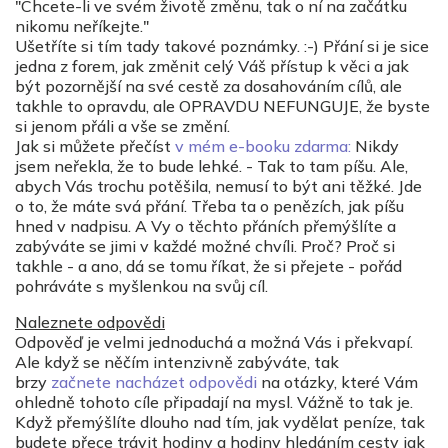
"Chcete-li ve svém životě změnu, tak o ní na začátku
nikomu neříkejte."
Ušetříte si tím tady takové poznámky. :-) Přání si je sice
jedna z forem, jak změnit celý Váš přístup k věci a jak
být pozornější na své cestě za dosahováním cílů, ale
takhle to opravdu, ale OPRAVDU NEFUNGUJE, že byste
si jenom přáli a vše se změní.
Jak si můžete přečíst
v mém e-booku zdarma:
Nikdy
jsem neřekla, že to bude lehké. - Tak to tam píšu. Ale,
abych Vás trochu potěšila, nemusí to být ani těžké. Jde
o to, že máte svá přání. Třeba ta o penězích, jak píšu
hned v nadpisu. A Vy o těchto přáních přemýšlíte a
zabýváte se jimi v každé možné chvíli. Proč? Proč si
takhle - a ano, dá se tomu říkat, že si přejete - pořád
pohráváte s myšlenkou na svůj cíl.
Naleznete odpovědi
Odpověď je velmi jednoduchá a možná Vás i překvapí.
Ale když se něčím intenzivně zabýváte, tak
brzy
začnete nacházet odpovědi
na otázky, které Vám
ohledně tohoto cíle připadají na mysl. Vážně to tak je.
Když přemýšlíte dlouho nad tím, jak vydělat peníze, tak
budete přece trávit hodiny a hodiny hledáním cesty jak