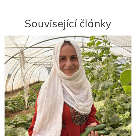
Související články
y
Z
p