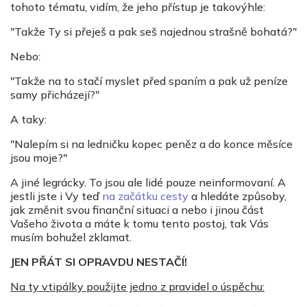
tohoto tématu, vidím, že jeho přístup je takovýhle:
"Takže Ty si přeješ a pak seš najednou strašně bohatá?"
Nebo:
"Takže na to stačí myslet před spaním a pak už peníze
samy přicházejí?"
A taky:
"Nalepím si na ledničku kopec peněz a do konce měsíce
jsou moje?"
A jiné legrácky. To jsou ale lidé pouze neinformovaní. A
jestli jste i Vy teď
na začátku cesty
a hledáte způsoby,
jak změnit svou finanční situaci a nebo i jinou část
Vašeho života a máte k tomu tento postoj, tak Vás
musím bohužel zklamat.
JEN PŘÁT SI OPRAVDU NESTAČÍ!
Na ty vtipálky použijte jedno z pravidel o úspěchu: