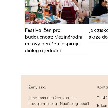
Jak získ
Festival žen pro
ditelky 28:
skrze d
budoucnost: Mezinárodní
racovat pro
mírový den žen inspiruje
dialog a jednání
Ženy s.r.o.
Konta
Jsme komunita žen, které se
T:
+42
navzájem inspirují. Napiš blog, poděl
E:
kom