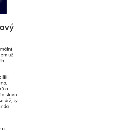
nový
rmální
Jsem už
fb
!!!!
aná.
ků a
 o slovo.
e drž, ty
unda,
y a