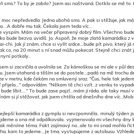
poň sms? To by je zabilo? Jsem asi naštvaná. Dotklo se mě to.
moc nepředvedla. Jedna ubohá sms. A pak si stěžuje, jak má
a….A dobře mu tak. Čekala jsem teda víc...
 vyspím. Mám na večer připravený dobrý film. Všechno bude
o bude bezva, uvidíš. Jo. Aspoň, že moje zlatá kamarádka z v
-chi. Jak jí znám, chce si vylít srdce....bude pít pivo, který já 
k co, na 20 minut s ní snad můžu pokecat. Stejně chci znát j
nyní potkaly...
sem si zacvičila a uvolnila se. Za kámoškou se mi ale v půl de
jdu. Jsem utahaná a těším se do postele....padá na mě trochu de
ze v metru, kde čekám na smluvený sraz. "Čus, hele tak jedem
řijela...." odpovídám. "Někam tě chci vzít...z venku to vypad
i bude líbit....." To bude zase pajzl....mám jí ráda, ale taky mus
ínám si jí stěžovat, jak jsem chtěla od dnešního dne víc...Mobil
jlepší kamarádka z gymplu si nevzpomněla.. minulý týden jse
 sejdeme a ona mě odpálkovala.. vyjmenovala mi všechny dny
Pak měníme téma. Fakt zajímavý no...ale to mi snad mohla říct 
boha, kam to jedeme....Je tma, vystupujeme z autobusu. Vzhled