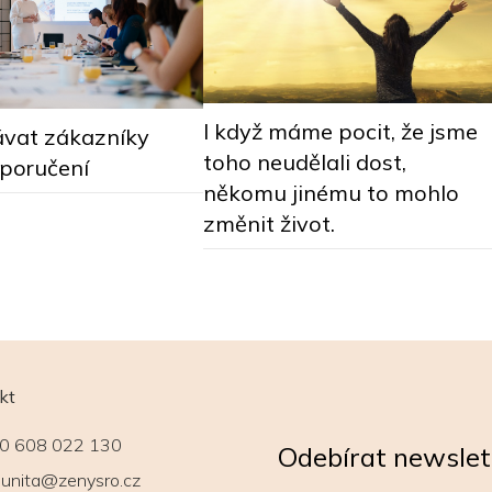
I když máme pocit, že jsme
ávat zákazníky
toho neudělali dost,
oporučení
někomu jinému to mohlo
změnit život.
kt
0 608 022 130
Odebírat newslet
unita@zenysro.cz