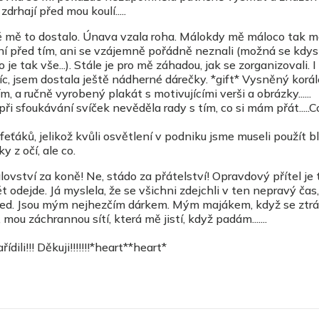
rhají před mou koulí.....
ně mě to dostalo. Únava vzala roha. Málokdy mě máloco tak 
dní před tím, ani se vzájemně pořádně neznali (možná se kdysi
je tak vše...). Stále je pro mě záhadou, jak se zorganizovali. I
íc, jsem dostala ještě nádherné dárečky. *gift* Vysněný korál
m, a ručně vyrobený plakát s motivujícími verši a obrázky......
ři sfoukávání svíček nevěděla rady s tím, co si mám přát.....C
feťáků, jelikož kvůli osvětlení v podniku jsme museli použít bl
y z očí, ale co.
lovství za koně! Ne, stádo za přátelství! Opravdový přítel je 
ět odejde. Já myslela, že se všichni zdejchli v ten nepravý čas,
před. Jsou mým nejhezčím dárkem. Mým majákem, když se ztr
mou záchrannou sítí, která mě jistí, když padám.......
dili!!! Děkuji!!!!!!!*heart**heart*