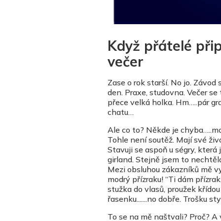
Když přátelé př
večer
Zase o rok starší. No jo. Závod 
den. Praxe, studovna. Večer se 
přece velká holka. Hm…..pár gra
chatu…
Ale co to? Někde je chyba…..moj
Tohle není soutěž. Mají své živ
Stavuji se aspoň u ségry, která
girland. Stejně jsem to nechtěl
Mezi obsluhou zákazníků mě vypr
modrý přízraku! “Ti dám přízrak.
stužka do vlasů, proužek křído
řasenku.......no dobře. Trošku st
To se na mě naštvali? Proč? A 