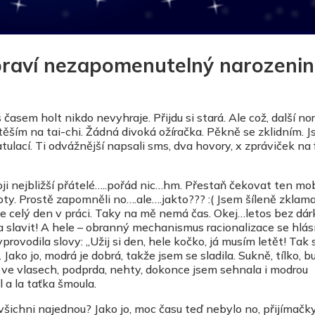
ipraví nezapomenutelný narozeni
s časem holt nikdo nevyhraje. Přijdu si stará. Ale což, další no
těším na tai-chi. Žádná divoká ožíračka. Pěkně se zklidním. 
tulací. Ti odvážnější napsali sms, dva hovory, x zpráviček na 
i nejbližší přátelé…..pořád nic…hm. Přestaň čekovat ten mobil
oty. Prostě zapomněli no….ale….jakto??? :( Jsem šíleně zklam
 je celý den v práci. Taky na mě nemá čas. Okej…letos bez dár
a slavit! A hele – obranný mechanismus racionalizace se hlásí
ovodila slovy: „Užij si den, hele kočko, já musím letět! Tak s
 Jako jo, modrá je dobrá, takže jsem se sladila. Sukně, tílko, b
u ve vlasech, podprda, nehty, dokonce jsem sehnala i modrou
yl a la taťka šmoula.
všichni najednou? Jako jo, moc času teď nebylo no, přijímačk