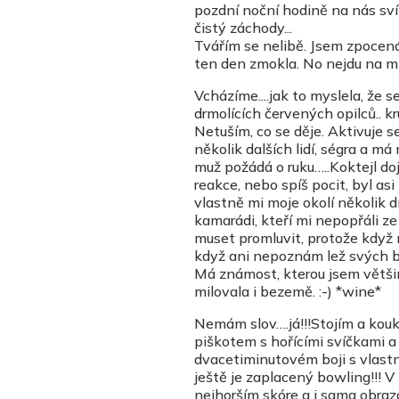
pozdní noční hodině na nás svítí
čistý záchody...
Tvářím se nelibě. Jsem zpocená 
ten den zmokla. No nejdu na m
Vcházíme....jak to myslela, že se
drmolících červených opilců.. k
Netuším, co se děje. Aktivuje s
několik dalších lidí, ségra a m
muž požádá o ruku…..Koktejl doj
reakce, nebo spíš pocit, byl asi
vlastně mi moje okolí několik d
kamarádi, kteří mi nepopřáli ze
muset promluvit, protože když 
když ani nepoznám lež svých bl
Má známost, kterou jsem většin
milovala i bezemě. :-) *wine*
Nemám slov….já!!!Stojím a kouká
piškotem s hořícími svíčkami 
dvacetiminutovém boji s vlastní 
ještě je zaplacený bowling!!! V
nejhorším skóre a i sama obra