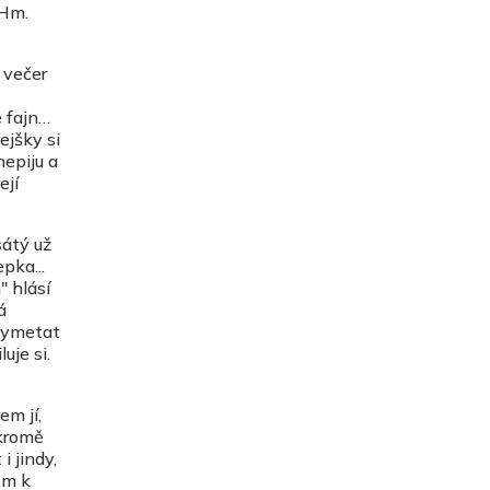
 Hm.
 večer
 fajn…
ejšky si
nepiju a
ejí
sátý už
pka...
" hlásí
á
í vymetat
uje si.
m jí,
 kromě
i jindy,
em k