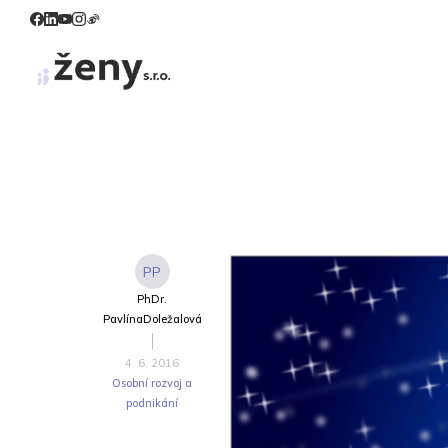
PP
PhDr.
PavlínaDoležalová
4. 6. 2016
Osobní rozvoj a
podnikání