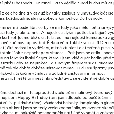
 jakási hospoda.....Krucinál.....já to věděla. Snad budou mít a
z celého dne a vlasy už by taky zasloužily umýt...dvakrát js
iss každopádně, jdu na pokec s kámoškou. Do hospody.
 mi uvnitř bude líbit..co by se mi tady jako mělo líbit...nanejv
ruci tady je ale temno.. A najednou slyším potlesk a bujaré výs
e kortizol. Jdeme blíž a u stolu sedí má nejlepší kamarádka z 
á nová známost uprostřed. Řeknu vám, takhle se asi cítí žena, k
etí, čiré radosti a vyděšení, mírná ztuhlost a otevřená pusa. 
 totální šok z nepochopení situace.....Pak jsem se cítila i pod
ní na férovku lhalo! Ségra, kterou jsem viděla pár hodin před t
 strachu, aby se neprokecli, a s novým frajerem si asi budeme
mě takhle dobře dokáže udržovat mimo....Budu asi špatný ps
ízkých, úskočné výmluvy a záludné zjišťování informací.
ě z nich ještě ani nestihla představit, se evidentně dobře as
m...dochází mi to...uprostřed stolu trůní malinový tvarohový 
a nápisem Happy Birthday (ten jsem dlabala po počátečním
vůlí v půl druhé ráno), všude visí balónky, lampionky a girlandy
 této oblasti jsem se tedy zcela znemožnila, oslavenec skonči
zovka se mi pokaždé nezapomněla patřičně vysmát a znázorn