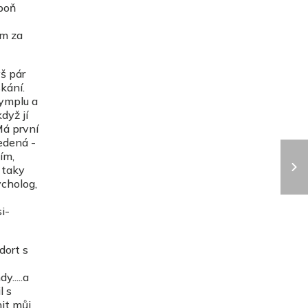
spoň
em za
ýš pár
kání.
gymplu a
dyž jí
Má první
vedená -
ím,
 taky
ycholog,
i-
dort s
.....a
l s
it můj