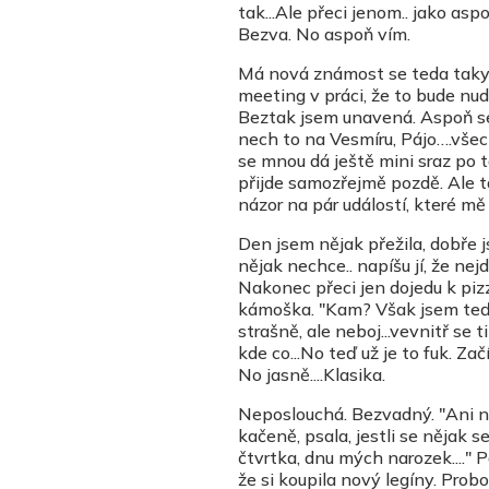
tak...Ale přeci jenom.. jako as
Bezva. No aspoň vím.
Má nová známost se teda taky 
meeting v práci, že to bude nud
Beztak jsem unavená. Aspoň se
nech to na Vesmíru, Pájo….všeck
se mnou dá ještě mini sraz po tai
přijde samozřejmě pozdě. Ale ta
názor na pár událostí, které mě 
Den jsem nějak přežila, dobře j
nějak nechce.. napíšu jí, že ne
Nakonec přeci jen dojedu k piz
kámoška. "Kam? Však jsem teď p
strašně, ale neboj...vevnitř se t
kde co...No teď už je to fuk. Zač
No jasně....Klasika.
Neposlouchá. Bezvadný. "Ani ne
kačeně, psala, jestli se nějak
čtvrtka, dnu mých narozek...." 
že si koupila nový legíny. Pro