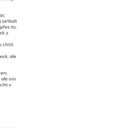
moc
 setkali
 přes to,
ek z
o chtít
esk, ale
ten,
 ale oni
ácím v