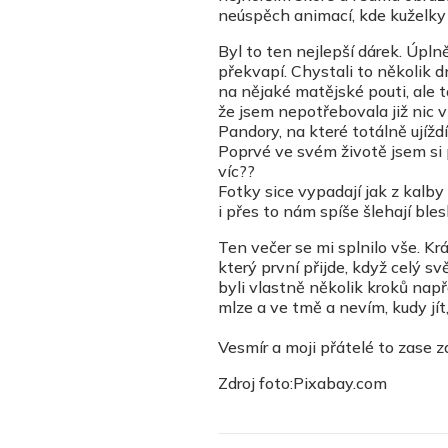
neúspěch animací, kde kuželky zd
Byl to ten nejlepší dárek. Úpl
překvapí. Chystali to několik 
na nějaké matějské pouti, ale to 
že jsem nepotřebovala již nic v
Pandory, na které totálně ujíždí
Poprvé ve svém životě jsem si p
víc??
Fotky sice vypadají jak z kalby 
i přes to nám spíše šlehají blesk
Ten večer se mi splnilo vše. Krá
který první přijde, když celý sv
byli vlastně několik kroků na
mlze a ve tmě a nevím, kudy jít, 
Vesmír a moji přátelé to zase zaří
Zdroj foto:Pixabay.com