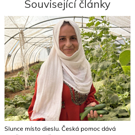
Související články
y
Z
p
Slunce místo dieslu. Česká pomoc dává