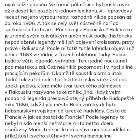
nijak blíže popsán. Ve formě půlměsíce byl naskicován
až o deset let později v jednom lexikonu. A – opravdový
recept na jeho výrobu nebyl rozhodně nikde popsán až
do roku 1906. A tak se celý svět částečně noří do
spekulací a fantazie… Pocházejí z Rakouska? Rakousko
je známé svým cukrářským uměním. A podle (historicky
nepodložené) legendy měli při objevení croissantu prsty
právě i Rakušané. Podle ní totiž tuhle lahůdku objevili už
v roce 1683 ve Vídni, v časech obléhání Turky. Pokud
budete věřit legendě, vyhrabali Turci jedné noci tunel
pod městskou zdí. Což neuniklo pozornosti i v noci pilně
pracujícím pekařům. Okamžitě spustili alarm a útok
Turků tak zažehnali. U příležitosti oslav vítězství pak
upekli pečivo, které mělo tvar tureckého půlměsíce –
v Rakousku nazývané také rohlík. Jiná, i když velmi
podobná, legenda přesouvá stejný příběh do Budapeště
roku 1686, když bylo město Buda zpátky dobyto
habsburským vojskem od turecké nadvlády. Cesta do
Francie A jak se dostal do Francie? Podle legendy to
nebyl nikdo menší než Marie Antoinetta, dcera
císařovny Marie Terezie, která pečivo nechala udělat u
příležitosti svého stěhování svému budoucímu