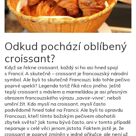
Odkud pochází oblíbený
croissant?
Když se řekne croissant, každý si ho asi hned spojí
s Francií. A skutečně – croissant je francouzský národní
symbol. Ale byli to skutečně Francouzi, kdo tohle pečivo
poprvé upekli? Legenda totiž říká něco jiného. Ještě
teplý croissant s máslem a marmeládou je asi přesným
obrazem francouzského výrazu „savoir-vivre“, neboli
umění žít. Kdo myslí na croissant, myslí často
podvědomě hned také na Francii. Ale byli to opravdu
Francouzi, kteří tímto božským pečivem obohatili
zbytek světa? Jak tomu bývá často, ani v tomto případě
nepanuje v celé věci jenom jistota. Faktem jistě je, že
croissant je poprvé zmíněn v jedné příručce, ale není už