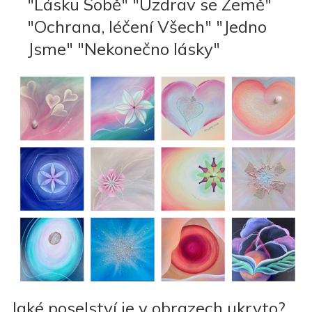
"Lásku Sobě" "Uzdrav se Země"
"Ochrana, léčení Všech" "Jedno
Jsme" "Nekonečno lásky"
Jaké poselství je v obrazech ukryto?