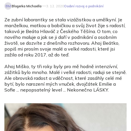
BM
Blogerka Michaella
3. 12. 2020
Osobní rozvoj a podnikání
Ze zubní laborantky se stala vizážistkou a umělkyní. Je
manželkou, matkou a babičkou a svůj život žije s radostí,
taková je Beáta Hlaváč z Českého Těšína. O tom, co
nového maluje a jak se ji daří v podnikání a osobním
životě, se dozvíte z dnešního rozhovoru.
Ahoj Beátko,
popiš mi prosím svoje malé a velké radosti, které jsi
zažila od roku 2017, až do teď.
Ahoj Miško, ty tři roky byly pro mě hodně intenzívní,
zážitků bylo mnoho. Malé i velké radosti, raduji se stejně.
Ale obrovská radost a vděčnost, které zasáhly celé mé
bytí, bylo narození mých vnuček, dvojčátek Emilie a
Sofie ... nepopsatelný level ... Nekonečno LÁSKY.