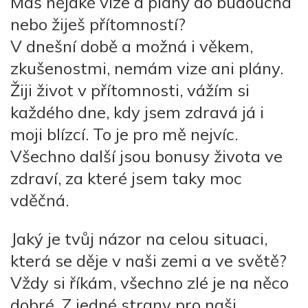
Máš nějaké vize a plány do budoucna
nebo žiješ přítomností?
V dnešní době a možná i věkem,
zkušenostmi, nemám vize ani
plány.
Žiji život v přítomnosti, vážím si
každého dne, kdy jsem zdravá já i
moji blízcí. To je pro mě nejvíc.
Všechno další jsou
bonusy života ve
zdraví, za které jsem taky moc
vděčná.
Jaký je tvůj názor na celou situaci,
která se děje v naši zemi a ve světě?
Vždy si říkám, všechno zlé je na něco
dobré.
Z jedné strany pro naši