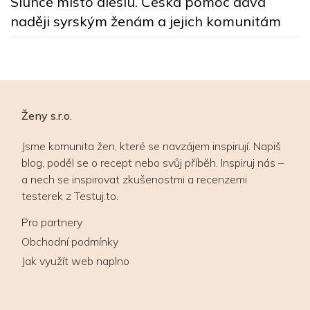
Slunce místo dieslu. Česká pomoc dává
naději syrským ženám a jejich komunitám
Ženy s.r.o.
Jsme komunita žen, které se navzájem inspirují. Napiš
blog, poděl se o recept nebo svůj příběh. Inspiruj nás –
a nech se inspirovat zkušenostmi a recenzemi
testerek z Testuj.to.
Pro partnery
Obchodní podmínky
Jak využít web naplno