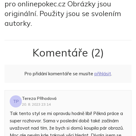
pro onlinepokec.cz Obrázky jsou
originální. Použity jsou se svolením
autorky.
Komentáře
(2)
Pro přidání komentáře se musíte
přihlásit
.
Tereza Příhodová
TP
20. 8. 2023 23:14
Tak tento styl se mi opravdu hodně líbí! Pěkná práce a
super rozhovor. Sama v poslední době také začínám
uvažovat nad tím, že bych si domů koupila pár obrazů.
Moc ale nevím kde takové věci hledat. Dívala jsem se,