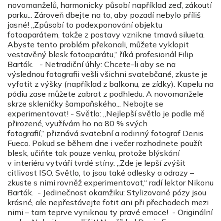
novomanželů, harmonicky působí například zeď, zákoutí
parku... Zároveň dbejte na to, aby pozadí nebylo příliš
jasné! „Způsobí to podexponování objektu
fotoaparátem, takže z postavy vznikne tmavá silueta.
Abyste tento problém překonali, můžete vyklopit
vestavěný blesk fotoaparátu,“ říká profesionál Filip
Barták. - Netradiční úhly: Chcete-li aby se na
výslednou fotografii vešli všichni svatebčané, zkuste je
vyfotit z výšky (například z balkonu, ze zídky). Kapelu na
pódiu zase můžete zabrat z podhledu. A novomanžele
skrze skleničky šampaňského... Nebojte se
experimentovat! - Světlo: „Nejlepší světlo je podle mě
přirozené, využívám ho na 80 % svých
fotografií,“ přiznává svatební a rodinný fotograf Denis
Fueco. Pokud se během dne i večer rozhodnete použít
blesk, učiňte tak pouze venku, protože blýskání
v interiéru vytváří tvrdé stíny. „Zde je lepší zvýšit
citlivost ISO. Světlo, to jsou také odlesky a odrazy –
zkuste s nimi rovněž experimentovat,“ radí lektor Nikonu
Barták. - Jedinečnost okamžiku: Stylizované pózy jsou
krásné, ale nepřestávejte fotit ani při přechodech mezi
nimi – tam teprve vyniknou ty pravé emoce! - Originální