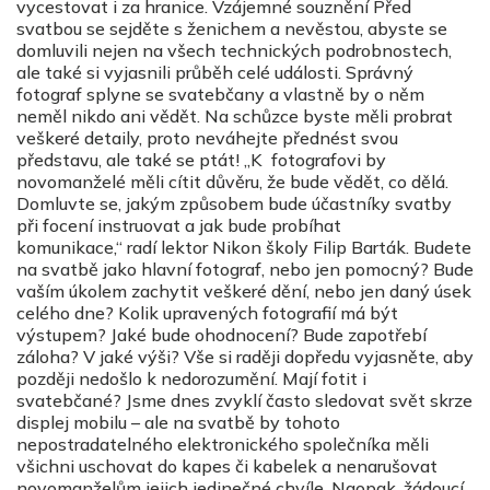
vycestovat i za hranice. Vzájemné souznění Před
svatbou se sejděte s ženichem a nevěstou, abyste se
domluvili nejen na všech technických podrobnostech,
ale také si vyjasnili průběh celé události. Správný
fotograf splyne se svatebčany a vlastně by o něm
neměl nikdo ani vědět. Na schůzce byste měli probrat
veškeré detaily, proto neváhejte přednést svou
představu, ale také se ptát! „K fotografovi by
novomanželé měli cítit důvěru, že bude vědět, co dělá.
Domluvte se, jakým způsobem bude účastníky svatby
při focení instruovat a jak bude probíhat
komunikace,“ radí lektor Nikon školy Filip Barták. Budete
na svatbě jako hlavní fotograf, nebo jen pomocný? Bude
vaším úkolem zachytit veškeré dění, nebo jen daný úsek
celého dne? Kolik upravených fotografií má být
výstupem? Jaké bude ohodnocení? Bude zapotřebí
záloha? V jaké výši? Vše si raději dopředu vyjasněte, aby
později nedošlo k nedorozumění. Mají fotit i
svatebčané? Jsme dnes zvyklí často sledovat svět skrze
displej mobilu – ale na svatbě by tohoto
nepostradatelného elektronického společníka měli
všichni uschovat do kapes či kabelek a nenarušovat
novomanželům jejich jedinečné chvíle. Naopak, žádoucí