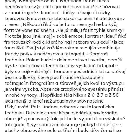
prvky: Nebojte se odlišit! Například Denis Fueco
nechává na svých fotografiích novomanžele pózovat
v zimní krajině s koněm či daňky, oživuje obrázky
kouřovou dýmovnicí anebo dokonce umístil pár do vany
v lese... „Někdo si říká, co je to za nesmysl nebo kýč,
fotit ve vaně na sněhu. Ale já miluju fotit tyhle snímky!
Protože jsou jiné, mají v sobě emoce, kontrast, ideu,“ říká
francouzský rodák, kterého na Instagramu sledují tisíce
fanoušků. Svůj styl každým rokem rozvíjí a kombinuje
trendy prvky s nadčasovou fotografií. - Správná
technika: Pokud budete dokumentovat svatbu, neměli
byste podceňovat techniku, aby výsledné fotografie
byly co nejkvalitnější. Trendem posledních let se stávají
bezzrcadlovky, které jsou finančně dostupné i
začínajícím fotografům a zároveň jejich kvalita výstupu
je velmi vysoká. Absence zrcadlového systému přináší
mnohé výhody. „Například těla Nikon Z 6, Z 7 a Z 50
jsou menší a lehčí než zrcadlovky srovnatelné
třídy,“ uvádí Petr Lindner, odborník na fotografickou
techniku. Díky elektronickému hledáčku navíc vidíte
obraz již zpracovaný tak, jak bude vypadat na výsledné
fotografii. A významným plusem je pokrytí téměř celé
plochy obrazového pole ostřicími body, díky čemuž se