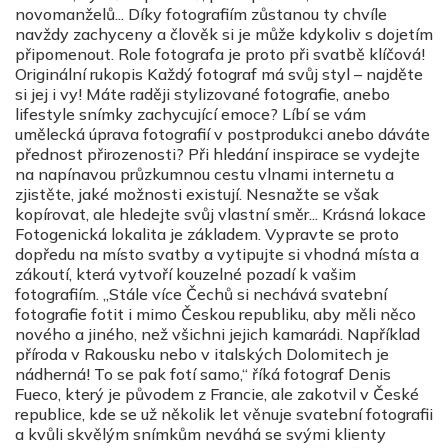
novomanželů... Díky fotografiím zůstanou ty chvíle
navždy zachyceny a člověk si je může kdykoliv s dojetím
připomenout. Role fotografa je proto při svatbě klíčová!
Originální rukopis Každý fotograf má svůj styl – najděte
si jej i vy! Máte raději stylizované fotografie, anebo
lifestyle snímky zachycující emoce? Líbí se vám
umělecká úprava fotografií v postprodukci anebo dáváte
přednost přirozenosti? Při hledání inspirace se vydejte
na napínavou průzkumnou cestu vlnami internetu a
zjistěte, jaké možnosti existují. Nesnažte se však
kopírovat, ale hledejte svůj vlastní směr... Krásná lokace
Fotogenická lokalita je základem. Vypravte se proto
dopředu na místo svatby a vytipujte si vhodná místa a
zákoutí, která vytvoří kouzelné pozadí k vašim
fotografiím. „Stále více Čechů si nechává svatební
fotografie fotit i mimo Českou republiku, aby měli něco
nového a jiného, než všichni jejich kamarádi. Například
příroda v Rakousku nebo v italských Dolomitech je
nádherná! To se pak fotí samo,“ říká fotograf Denis
Fueco, který je původem z Francie, ale zakotvil v České
republice, kde se už několik let věnuje svatební fotografii
a kvůli skvělým snímkům neváhá se svými klienty