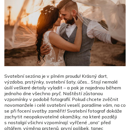
Svatební sezóna je v plném proudu! Krásný dort,
výzdoba, prstýnky, svatební šaty, účes... Stojí nemalé
úsilí veškeré detaily vyladit – a pak je najednou během
jednoho dne všechno pryč. Naštěstí zůstanou
vzpomínky v podobě fotografií. Pokud chcete zvěčnit
novomanžele i celé svatební veselí, poradíme vám, na co
se při focení svatby zaměřit! Svatební fotograf dokáže
zachytit neopakovatelné okamžiky, na které později
s nostalgií všichni vzpomínají: vyřčené „ano“ před
oltářem, výměna prstenů, první polibek, tanec