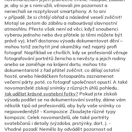
je, aby si je s nimi užili, věnovali jim pozornost a
nenechali se rozptylovat smartphony. A to ani
v případě, že si chtějí obřad a následné veselí zvěčnit!
Motají se potom do záběru a nabourávají slavnostní
atmosféru. Přesto však není od věci, když snoubenci
vyberou jednoho nebo dva přátele (a těmi můžete být
právě vy), kteří dostanou výsadu dokumentovat dění –
mohou totiž zachytit jiné okamžiky než najatý profi
fotograf. Například ve chvílích, kdy se profesionál věnuje
fotografování portrétů ženicha a nevěsty a jejich rodiny
anebo se zaměřuje na krájení dortu, mohou tito
dokumentaristé z řad přátel zvěčnit, co dělají ostatní
hosté, anebo hledáčkem fotoaparátu zaznamenat
večerní párty poté, co fotograf společnost opustí. A také
novomanželé získají snímky z různých úhlů pohledu...
Jak udělat krásné svatební fotky?
Pokud jste získali
výsadu podílet se na dokumentování svatby, dáme vám
několik tipů od profesionálů, aby byly vaše snímky co
nejpovedenější! - Kompozice: Zkoušejte různé typy
kompozic. Celek novomanželů, ale také portréty
svatebčanů i detaily (výzdoba, prstýnky, dort...). -
Vhodné pozadí: Nemělo by odvádět pozornost od