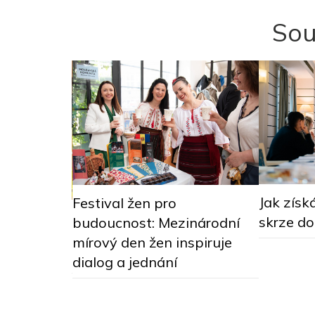
Sou
Jak získ
Festival žen pro
ditelky 28:
skrze d
budoucnost: Mezinárodní
racovat pro
mírový den žen inspiruje
dialog a jednání