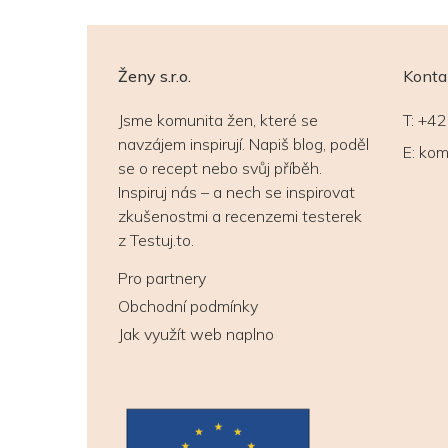
Ženy s.r.o.
Konta
Jsme komunita žen, které se
T:
+42
navzájem inspirují. Napiš blog, poděl
E:
kom
se o recept nebo svůj příběh.
Inspiruj nás – a nech se inspirovat
zkušenostmi a recenzemi testerek
z Testuj.to.
Pro partnery
Obchodní podmínky
Jak využít web naplno