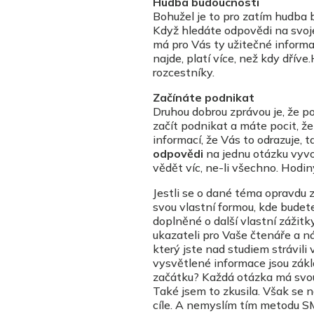
Hudba budoucnosti
Bohužel je to pro zatím hudba b
Když hledáte odpovědi na svoje
má pro Vás ty užitečné informa
najde, platí více, než kdy dřív
rozcestníky.
Začínáte podnikat
Druhou dobrou zprávou je, že p
začít podnikat a máte pocit, ž
informací, že Vás to odrazuje, t
odpovědi
na jednu otázku vyvo
vědět víc, ne-li všechno. Hodi
Jestli se o dané téma opravdu 
svou vlastní formou, kde budete
doplněné o další vlastní zážit
ukazateli pro Vaše čtenáře a n
který jste nad studiem strávil
vysvětlené informace jsou zákla
začátku? Každá otázka má svo
Také jsem to zkusila. Však se
cíle. A nemyslím tím metodu SM