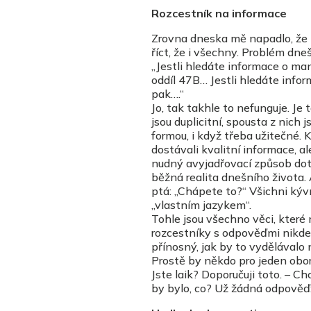
Rozcestník na informace
Zrovna dneska mě napadlo, že i
říct, že i všechny. Problém dne
„Jestli hledáte informace o ma
oddíl 47B… Jestli hledáte info
pak….“
Jo, tak takhle to nefunguje. Je
jsou duplicitní, spousta z nic
formou, i když třeba užitečné. 
dostávali kvalitní informace, 
nudný avyjadřovací způsob doty
běžná realita dnešního života. A
ptá: „Chápete to?“ Všichni kýv
„vlastním jazykem“.
Tohle jsou všechno věci, které
rozcestníky s odpověďmi nikde.
přínosný, jak by to vydělávalo n
Prostě by někdo pro jeden obo
Jste laik? Doporučuji toto. – 
by bylo, co? Už žádná odpověď: