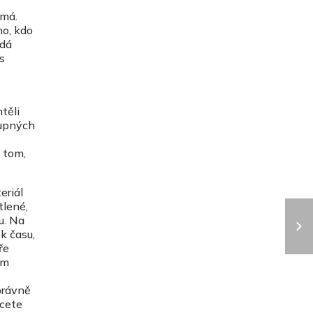
 má.
ho, kdo
edá
s
těli
tupných
 tom,
eriál
tlené,
u. Na
k času,
ře
ém
právně
hcete