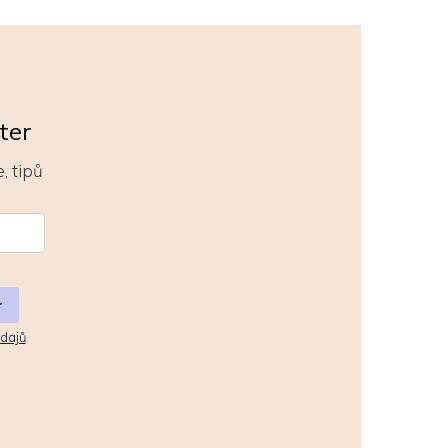
ter
, tipů
r
dajů