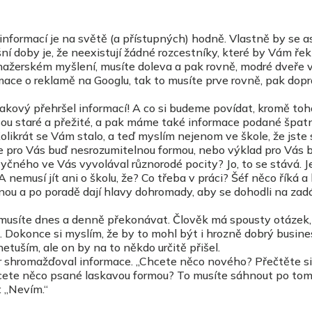
nformací je na světě (a přístupných) hodně. Vlastně by se as
šní doby je, že neexistují žádné rozcestníky, které by Vám řek
nažerském myšlení, musíte doleva a pak rovně, modré dveře 
rmace o reklamě na Googlu, tak to musíte prve rovně, pak dopr
 takový přehršel informací! A co si budeme povídat, kromě toh
h jsou staré a přežité, a pak máme také informace podané špat
Kolikrát se Vám stalo, a teď myslím nejenom ve škole, že jste 
ale pro Vás buď nesrozumitelnou formou, nebo výklad pro Vás 
čného ve Vás vyvolával různorodé pocity? Jo, to se stává. J
 nemusí jít ani o školu, že? Co třeba v práci? Šéf něco říká a
nou a po poradě dají hlavy dohromady, aby se dohodli na zad
 musíte dnes a denně překonávat. Člověk má spousty otázek,
 Dokonce si myslím, že by to mohl být i hrozně dobrý busine
etuším, ale on by na to někdo určitě přišel.
r shromažďoval informace. „Chcete něco nového? Přečtěte si 
Chcete něco psané laskavou formou? To musíte sáhnout po to
 „Nevím.“