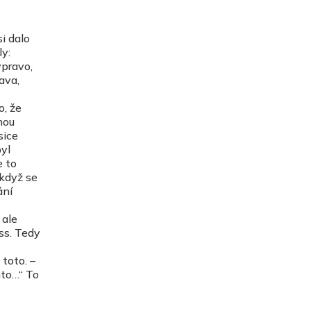
i dalo
ly:
vpravo,
ava,
o, že
nou
sice
byl
e to
 když se
ání
 ale
ss. Tedy
toto. –
mto…“ To