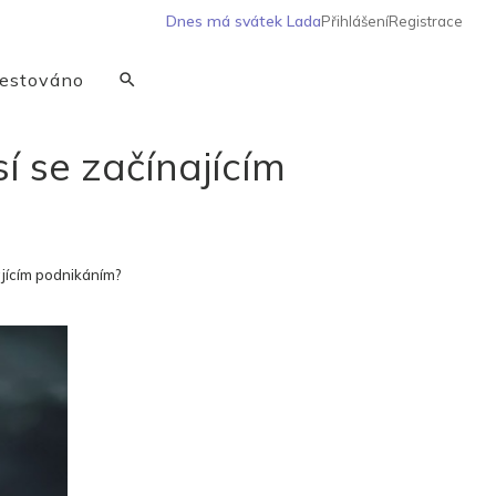
Dnes má svátek
Lada
Přihlášení
Registrace
estováno
sí se začínajícím
ajícím podnikáním?