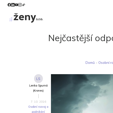
Nejčastější odpo
Domů
»
Osobní ro
LS
Lenka Spurná
(Krones)
7. 10. 2016
Osobní rozvoj a
podnikání