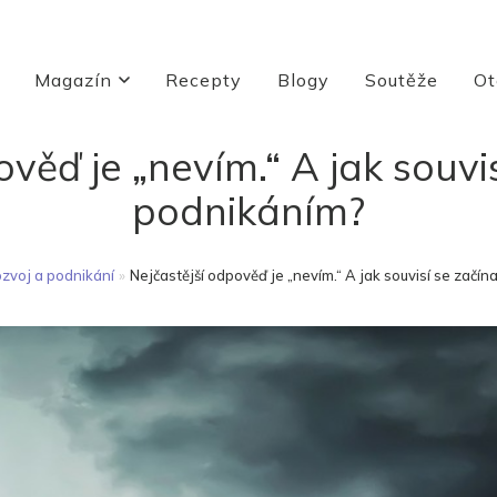
Magazín
Recepty
Blogy
Soutěže
Ot
věď je „nevím.“ A jak souvi
podnikáním?
zvoj a podnikání
»
Nejčastější odpověď je „nevím.“ A jak souvisí se začín