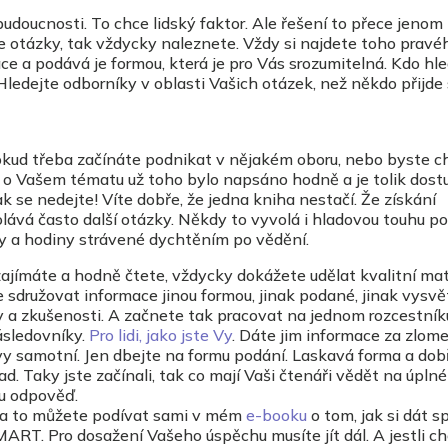
udoucnosti. To chce lidský faktor. Ale řešení to přece jenom
 otázky, tak vždycky naleznete. Vždy si najdete toho pravé
ce a podává je formou, která je pro Vás srozumitelná. Kdo hl
e.Hledejte odborníky v oblasti Vašich otázek, než někdo přijde 
okud třeba začínáte podnikat v nějakém oboru, nebo byste ch
e o Vašem tématu už toho bylo napsáno hodně a je tolik dos
ak se nedejte! Víte dobře, že jedna kniha nestačí. Že získání
lává často další otázky. Někdy to vyvolá i hladovou touhu po
ny a hodiny strávené dychtěním po vědění.
zajímáte a hodně čtete, vždycky dokážete udělat kvalitní mat
 sdružovat informace jinou formou, jinak podané, jinak vysvě
ky a zkušenosti. A začnete tak pracovat na jednom rozcestník
ásledovníky.
Pro lidi, jako jste Vy
. Dáte jim informace za zlome
i vy samotní. Jen dbejte na formu podání. Laskavá forma a dob
d. Taky jste začínali, tak co mají Vaši čtenáři vědět na úpln
u odpověď.
 na to můžete podívat sami v mém
e-booku
o tom, jak si dát s
ART. Pro dosažení Vašeho úspěchu musíte jít dál. A jestli c