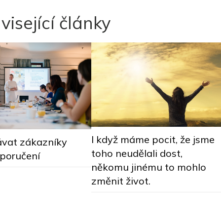
visející články
I když máme pocit, že jsme
ávat zákazníky
toho neudělali dost,
oporučení
někomu jinému to mohlo
změnit život.