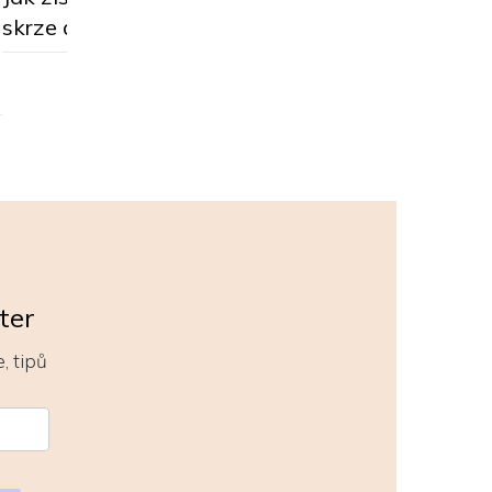
toho neudělali dost
skrze doporučení
někomu jinému to 
změnit život.
ter
, tipů