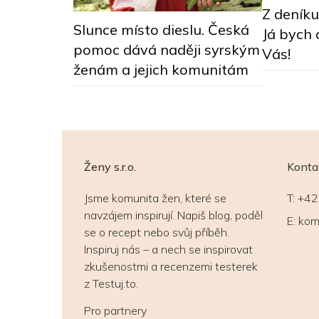
Z deníku 
má svět
Slunce místo dieslu. Česká
Já bych 
pomoc dává naději syrským
Vás!
ženám a jejich komunitám
Ženy s.r.o.
Konta
Jsme komunita žen, které se
T:
+42
navzájem inspirují. Napiš blog, poděl
E:
kom
se o recept nebo svůj příběh.
Inspiruj nás – a nech se inspirovat
zkušenostmi a recenzemi testerek
z Testuj.to.
Pro partnery