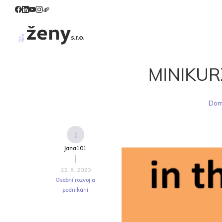
MINIKURZ
Do
J
Jana101
22. 8. 2020
Osobní rozvoj a
podnikání