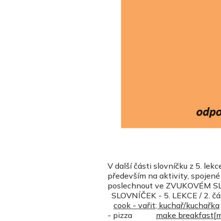
V další části slovníčku z 5. le
především na aktivity, spojené
poslechnout ve ZVUKOVÉM SL
SLOVNÍČEK - 5. LEKCE / 2. čá
cook
-
vařit
;
kuchař/kuchařka
- pizza
make
breakfast
[
m