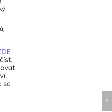
a
ký
ůj
 ZDE
íst,
dovat
ví,
e se