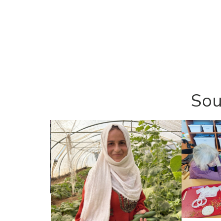
Sou
ám mír“…
y z