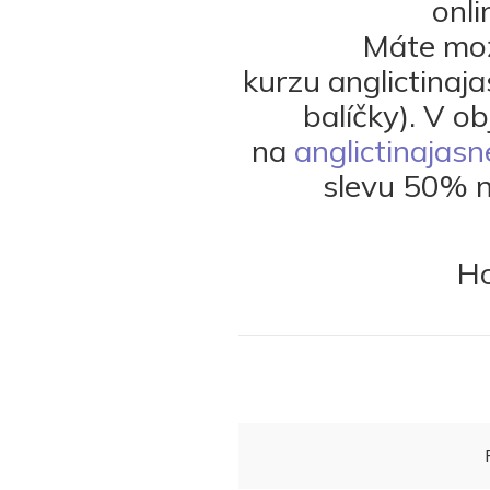
onl
Máte mož
kurzu anglictinaj
balíčky). V o
na
anglictinajasn
slevu 50% na
Ho