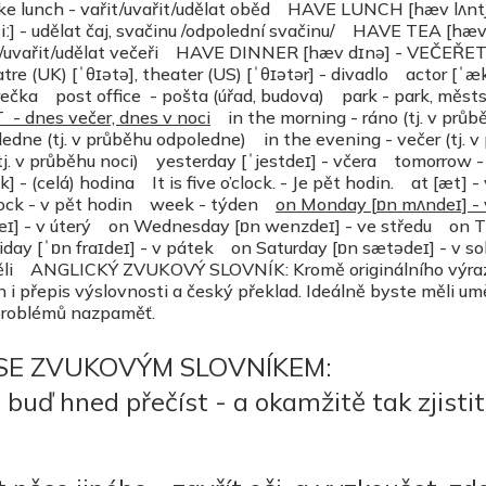
 lunch - vařit/uvařit/udělat oběd HAVE LUNCH [hæv lʌntʃ
 - udělat čaj, svačinu /odpolední svačinu/ HAVE TEA [hævt
t/uvařit/udělat večeři HAVE DINNER [hæv dɪnə] - VEČEŘ
e (UK) [ˈθɪətə], theater (US) [ˈθɪətər] - divadlo actor [ˈæ
rečka post office - pošta (úřad, budova) park - park, měst
T
-
dnes večer, dnes v noci
in the morning - ráno (tj. v průb
edne (tj. v průběhu odpoledne) in the evening - večer (tj. v
(tj. v průběhu noci) yesterday [ˈjestdeɪ] - včera tomorrow -
 - (celá) hodina It is five o’clock. - Je pět hodin. at [æt] - v
clock - v pět hodin week - týden
on Monday
[
ɒn
mʌndeɪ] -
eɪ] - v úterý on Wednesday [ɒn wenzdeɪ] - ve středu on 
riday [ˈɒn fraɪdeɪ] - v pátek on Saturday [ɒn sætədeɪ] - v 
děli ANGLICKÝ ZVUKOVÝ SLOVNÍK: Kromě originálního výra
n i přepis výslovnosti a český překlad. Ideálně byste měli um
 problémů nazpaměť.
 SE ZVUKOVÝM SLOVNÍKEM:
 buď hned přečíst - a okamžitě tak zjistit