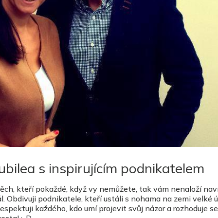
ubilea s inspirujícím podnikatelem
si těch, kteří pokaždé, když vy nemůžete, tak vám nenaloží nav
t dál. Obdivuji podnikatele, kteří ustáli s nohama na zemi velké
espektuji každého, kdo umí projevit svůj názor a rozhoduje s