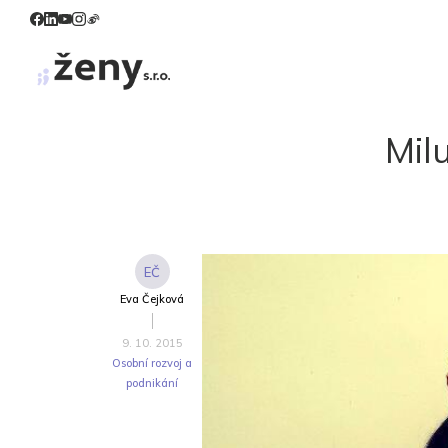
Milu
EČ
Eva Čejková
9. 10. 2015
Osobní rozvoj a
podnikání