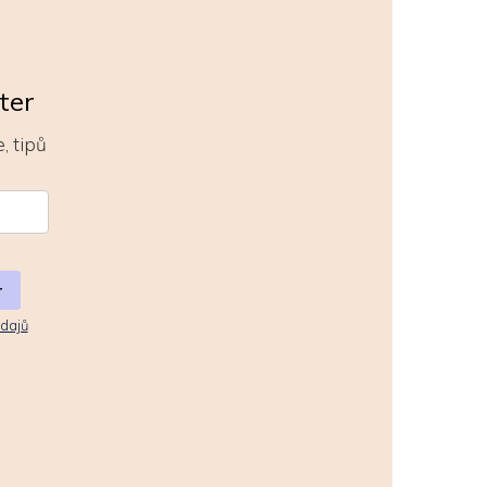
ter
, tipů
r
dajů