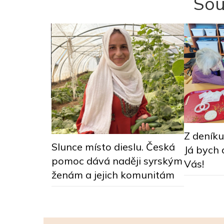
Sou
ám mír“…
y z
Z deníku 
má svět
Slunce místo dieslu. Česká
Já bych 
pomoc dává naději syrským
Vás!
ženám a jejich komunitám