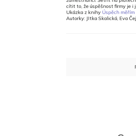
zaměstnanci. Šetřit na platec
cítit to, že úspěšnost firmy je i
Ukázka z knihy
Úspěch měřím 
Autorky: JItka Skalická, Eva Č