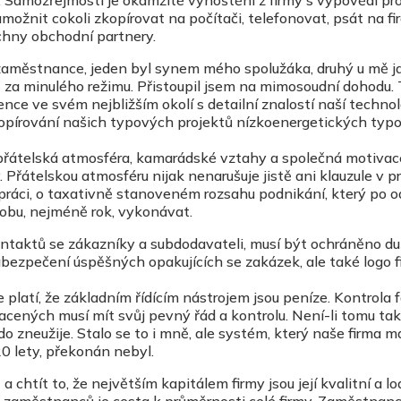
. Samozřejmostí je okamžité vyhoštění z firmy s výpovědí pro
žnit cokoli zkopírovat na počítači, telefonovat, psát na fi
chny obchodní partnery.
 zaměstnance, jeden byl synem mého spolužáka, druhý u mě j
ě za minulého režimu. Přistoupil jsem na mimosoudní dohodu.
ce ve svém nejbližším okolí s detailní znalostí naší technol
opírování našich typových projektů nízkoenergetických typ
mě přátelská atmosféra, kamarádské vztahy a společná motivac
 Přátelskou atmosféru nijak nenarušuje jistě ani klauzule v p
práci, o taxativně stanoveném rozsahu podnikání, který po 
dobu, nejméně rok, vykonávat.
ontaktů se zákazníky a subdodavateli, musí být ochráněno d
 zabezpečení úspěšných opakujících se zakázek, ale také logo 
platí, že základním řídícím nástrojem jsou peníze. Kontrola 
acených musí mít svůj pevný řád a kontrolu. Není-li tomu tak
 zneužije. Stalo se to i mně, ale systém, který naše firma má
20 lety, překonán nebyl.
 chtít to, že největším kapitálem firmy jsou její kvalitní a lo