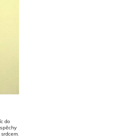
íc do
 úspěchy
e srdcem.