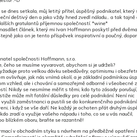
gesta! :-D
 dnes setkala, můj letitý přítel, úspěšný podnikatel, který 
áteční deštivý den a jako vždy hned zvedl náladu... a tak tajně
 dalších gratulantů příjemnou společností. *wine*
nasdílet článek, který mi Ivan Hoffmann poskytl před dvěma
Stejně jako on je tento příspěvek inspirativní a poučný, dopor
natel společnosti Hoffmann, s.r.o.
, čeho se musíme vyvarovat, abychom si je udrželi?
 vyžaduje proto velkou dávku sebedůvěry, optimismu i obezřetn
ovlivňuje, jak nás vnímá okolí, a je základní podmínkou ús
om vzhled, ale i chování a samozřejmě odborné i všeobecné z
ostí. Nikdy se nesmíme měřit s těmi, kdo tyto zásady porušují,
stiže může mít fatální důsledky pro celé podnikání. Není nic
 využili zaměstnanci a pustili se do konkurenčního podnikání
i, i když se vše daří. Ne každý je ochoten přát druhým úsp
do zradí a využije vašeho nápadu i toho, co se u vás naučil,
bo blízkém oboru, braňte se razantně!
formací v obchodním styku s návrhem na předběžné opatření 