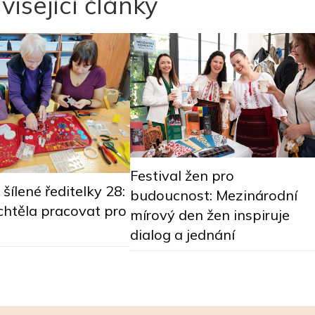
visející články
Festival žen pro
šílené ředitelky 28:
budoucnost: Mezinárodní
chtěla pracovat pro
mírový den žen inspiruje
dialog a jednání