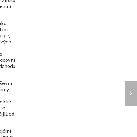
 ztrátu
remní
ako
 Tím
ogie,
ových
e
racovní
odchodu
uševní
firmy
faktur
 je
 již od
ajální