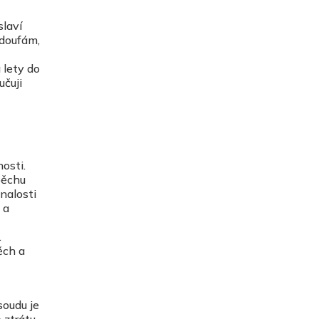
slaví
 doufám,
 lety do
učuji
osti.
pěchu
nalosti
 a
.
ěch a
soudu je