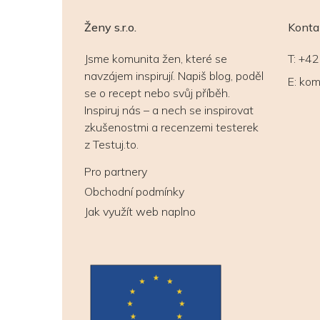
Ženy s.r.o.
Konta
Jsme komunita žen, které se
T:
+42
navzájem inspirují. Napiš blog, poděl
E:
kom
se o recept nebo svůj příběh.
Inspiruj nás – a nech se inspirovat
zkušenostmi a recenzemi testerek
z Testuj.to.
Pro partnery
Obchodní podmínky
Jak využít web naplno