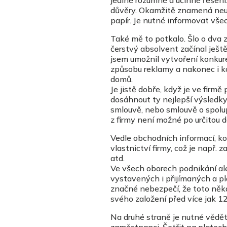
jediné rozumné a účinné řešení
důvěry. Okamžitě znamená neumo
papír. Je nutné informovat vše
Také mě to potkalo. Šlo o dva
čerstvý absolvent začínal ješt
jsem umožnil vytvoření konkuren
způsobu reklamy a nakonec i k
domů.
Je jistě dobře, když je ve fir
dosáhnout ty nejlepší výsledky.
smlouvě, nebo smlouvě o spolu
z firmy není možné po určitou 
Vedle obchodních informací, k
vlastnictví firmy, což je např.
atd.
Ve všech oborech podnikání ale 
vystavených i přijímaných a pl
značné nebezpečí, že toto někdo
svého založení před více jak 1
Na druhé straně je nutné vědět a