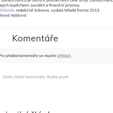
h zaměstnanců je cesta k průměrnosti celé firmy. Zaměstnanc
 jejich úspěchem, sociální a finanční jistotou.
štěstím
, redakčně kráceno, vydala Mladá fronta 2013.
ejková Vašková
Komentáře
Pro přidání komentáře se musíte
přihlásit
.
Zatím žádné komentáře. Buďte první!