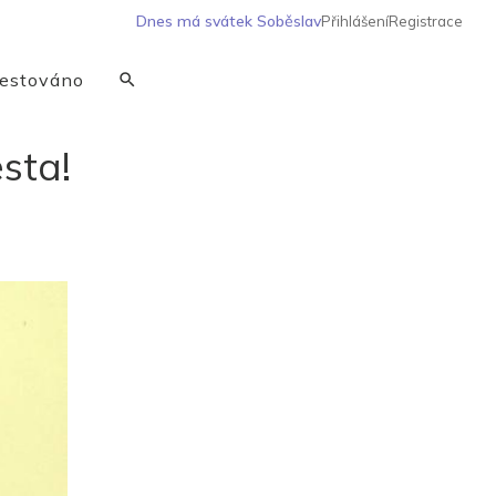
Dnes má svátek
Soběslav
Přihlášení
Registrace
estováno
esta!