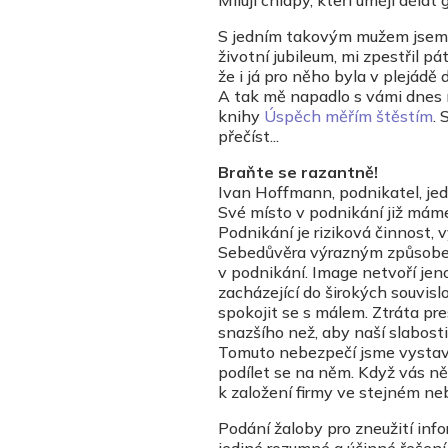
Miluji chlapy, kteří umějí dělat 
S jedním takovým mužem jsem se
životní jubileum, mi zpestřil p
že i já pro něho byla v plejádě
A tak mě napadlo s vámi dnes 
knihy
Úspěch měřím štěstím
. 
přečíst...
Braňte se razantně!
Ivan Hoffmann, podnikatel, jed
Své místo v podnikání již máme
Podnikání je riziková činnost,
Sebedůvěra výrazným způsobem 
v podnikání. Image netvoří jen
zacházející do širokých souvisl
spokojit se s málem. Ztráta pre
snazšího než, aby naší slabosti
Tomuto nebezpečí jsme vystaven
podílet se na něm. Když vás něk
k založení firmy ve stejném ne
Podání žaloby pro zneužití in