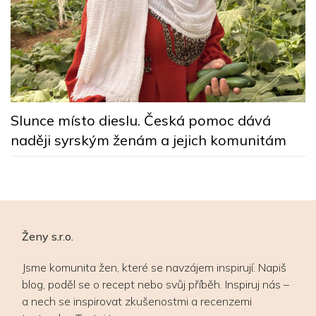
y
Z
p
Slunce místo dieslu. Česká pomoc dává
naději syrským ženám a jejich komunitám
Ženy s.r.o.
Jsme komunita žen, které se navzájem inspirují. Napiš
blog, poděl se o recept nebo svůj příběh. Inspiruj nás –
a nech se inspirovat zkušenostmi a recenzemi