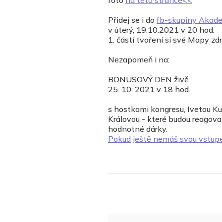
foto
na této stránce<<
Přidej se i do
fb-skupiny Akade
v úterý, 19.10.2021 v 20 hod.
1. částí tvoření si své Mapy zd
Nezapomeň i na:
BONUSOVÝ DEN živě
25. 10. 2021 v 18 hod.
s hostkami kongresu, Ivetou Ku
Královou - které budou reagov
hodnotné dárky.
Pokud ještě nemáš svou vstup