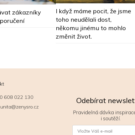
I když máme pocit, že jsme
ávat zákazníky
toho neudělali dost,
oporučení
někomu jinému to mohlo
změnit život.
kt
0 608 022 130
Odebírat newslet
unita@zenysro.cz
Pravidelná dávka inspirace
i soutěží.