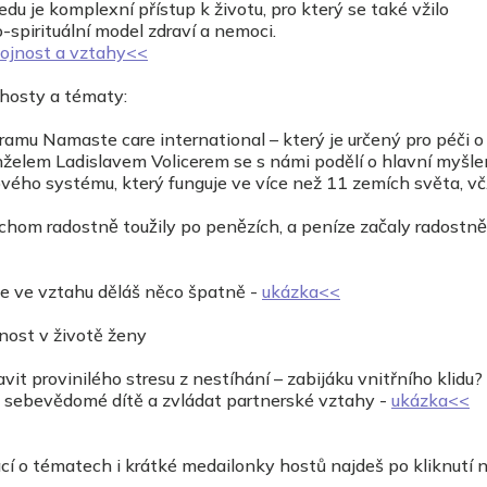
edu je komplexní přístup k životu, pro který se také vžilo
spirituální model zdraví a nemoci.
ojnost a vztahy<<
 hosty a tématy:
ramu Namaste care international – který je určený pro péči o 
želem Ladislavem Volicerem se s námi podělí o hlavní myšle
vého systému, který funguje ve více než 11 zemích světa, vč
om radostně toužily po penězích, a peníze začaly radostně 
že ve vztahu děláš něco špatně -
ukázka<<
jnost v životě ženy
it provinilého stresu z nestíhání – zabijáku vnitřního klidu?
t sebevědomé dítě a zvládat partnerské vztahy -
ukázka<<
cí o tématech i krátké medailonky hostů najdeš po kliknutí n