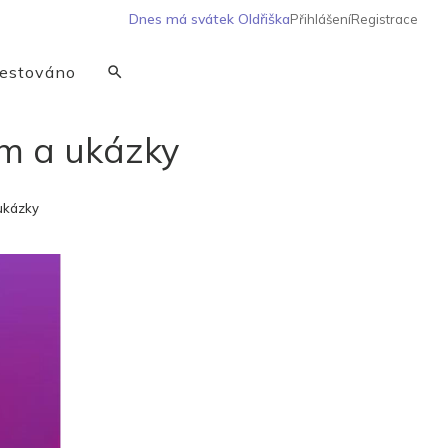
Dnes má svátek
Oldřiška
Přihlášení
Registrace
estováno
am a ukázky
 ukázky