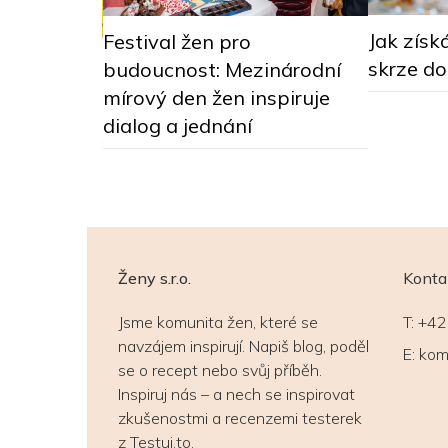
Jak získ
Festival žen pro
ditelky 28:
skrze d
budoucnost: Mezinárodní
racovat pro
mírový den žen inspiruje
dialog a jednání
Ženy s.r.o.
Konta
Jsme komunita žen, které se
T:
+42
navzájem inspirují. Napiš blog, poděl
E:
kom
se o recept nebo svůj příběh.
Inspiruj nás – a nech se inspirovat
zkušenostmi a recenzemi testerek
z Testuj.to.