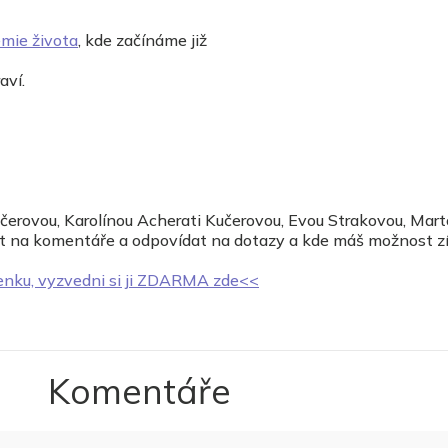
mie života
, kde začínáme již
raví.
čerovou, Karolínou Acherati Kučerovou, Evou Strakovou, Mart
at na komentáře a odpovídat na dotazy a kde máš možnost z
enku, vyzvedni si ji ZDARMA zde<<
Komentáře