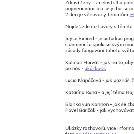
Zdraví ženy - z celostního pohl
pojmenování: bio-psycho-socio-
2 den je věnovaný tématům:
H
Najdeš zde rozhovory s těmito
Joyce Simard - je autorkou prog
s demencí a spolu se svým man
zásady fungování tohoto světo
Kalman Horvát - jak na to, abych
po nás -
ukázka<<
Lucia Klapáčová - jak poznáš, 
Katarína Runa - a její téma Ho
Blanka vun Kannon - jak se zbav
Pavel Baričák - jak vychováva
Ukázky rozhovorů, více informa