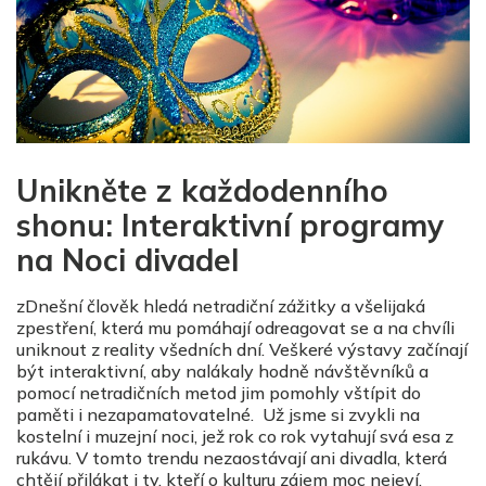
Unikněte z každodenního
shonu: Interaktivní programy
na Noci divadel
zDnešní člověk hledá netradiční zážitky a všelijaká
zpestření, která mu pomáhají odreagovat se a na chvíli
uniknout z reality všedních dní. Veškeré výstavy začínají
být interaktivní, aby nalákaly hodně návštěvníků a
pomocí netradičních metod jim pomohly vštípit do
paměti i nezapamatovatelné. Už jsme si zvykli na
kostelní i muzejní noci, jež rok co rok vytahují svá esa z
rukávu. V tomto trendu nezaostávají ani divadla, která
chtějí přilákat i ty, kteří o kulturu zájem moc nejeví.