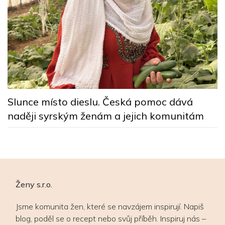
y
Z
p
Slunce místo dieslu. Česká pomoc dává
naději syrským ženám a jejich komunitám
Ženy s.r.o.
Jsme komunita žen, které se navzájem inspirují. Napiš
blog, poděl se o recept nebo svůj příběh. Inspiruj nás –