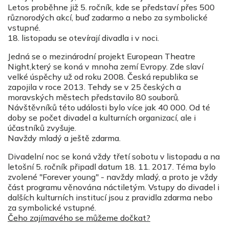
Letos proběhne již 5. ročník, kde se představí přes 500
různorodých akcí, buď zadarmo a nebo za symbolické
vstupné.
18. listopadu se otevírají divadla i v noci.
Jedná se o mezinárodní projekt European Theatre
Night,který se koná v mnoha zemí Evropy. Zde slaví
velké úspěchy už od roku 2008. Česká republika se
zapojila v roce 2013. Tehdy se v 25 českých a
moravských městech představilo 80 souborů.
Návštěvníků této události bylo více jak 40 000. Od té
doby se počet divadel a kulturních organizací, ale i
účastníků zvyšuje.
Navždy mladý a ještě zdarma.
Divadelní noc se koná vždy třetí sobotu v listopadu a na
letošní 5. ročník připadl datum 18. 11. 2017. Téma bylo
zvolené "Forever young" - navždy mladý, a proto je vždy
část programu věnována náctiletým. Vstupy do divadel i
dalších kulturních institucí jsou z pravidla zdarma nebo
za symbolické vstupné.
Čeho zajímavého se můžeme dočkat?