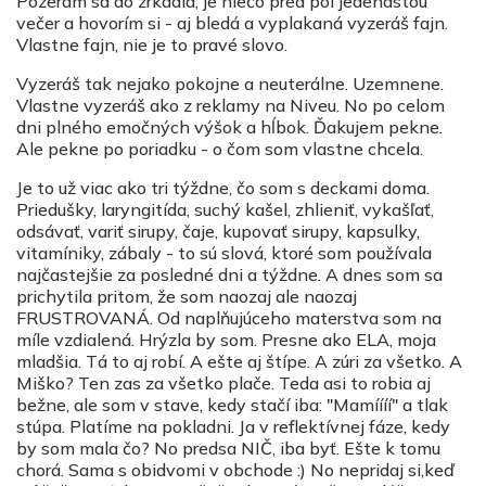
Pozerám sa do zrkadla, je niečo pred pol jedenástou
večer a hovorím si - aj bledá a vyplakaná vyzeráš fajn.
Vlastne fajn, nie je to pravé slovo.
Vyzeráš tak nejako pokojne a neuterálne. Uzemnene.
Vlastne vyzeráš ako z reklamy na Niveu. No po celom
dni plného emočných výšok a hĺbok. Ďakujem pekne.
Ale pekne po poriadku - o čom som vlastne chcela.
Je to už viac ako tri týždne, čo som s deckami doma.
Priedušky, laryngitída, suchý kašel, zhlieniť, vykašľať,
odsávať, variť sirupy, čaje, kupovať sirupy, kapsulky,
vitamíniky, zábaly - to sú slová, ktoré som používala
najčastejšie za posledné dni a týždne. A dnes som sa
prichytila pritom, že som naozaj ale naozaj
FRUSTROVANÁ. Od naplňujúceho materstva som na
míle vzdialená. Hrýzla by som. Presne ako ELA, moja
mladšia. Tá to aj robí. A ešte aj štípe. A zúri za všetko. A
Miško? Ten zas za všetko plače. Teda asi to robia aj
bežne, ale som v stave, kedy stačí iba: "Mamíííí" a tlak
stúpa. Platíme na pokladni. Ja v reflektívnej fáze, kedy
by som mala čo? No predsa NIČ, iba byť. Ešte k tomu
chorá. Sama s obidvomi v obchode :) No nepridaj si,keď