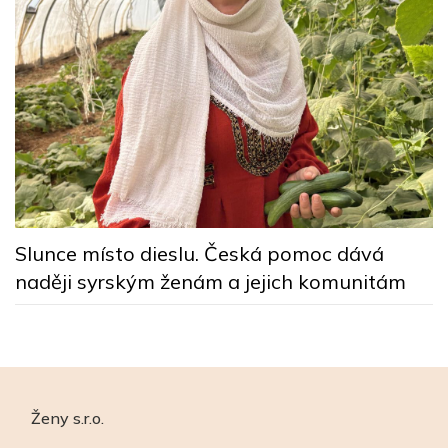
y
Z
p
Slunce místo dieslu. Česká pomoc dává
naději syrským ženám a jejich komunitám
Ženy s.r.o.