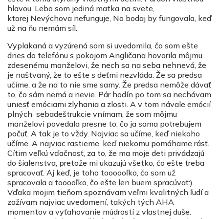
hlavou. Lebo som jediná matka na svete,
ktorej Nevýchova nefunguje, No bodaj by fungovala, keď
už na ňu nemám síl.
Vyplakaná a vyzúrená som si uvedomila, čo som ešte
dnes do telefónu s pokojom Angličana hovorila môjmu
zdesenému manželovi, že nech sa na seba nehnevá, že
je naštvaný, že to ešte s deťmi nezvláda. Že sa predsa
učíme, a že na to nie sme samy. Že predsa nemôže dávať
to, čo sám nemá a nevie. Pár hodín po tom sa nechávam
uniesť emóciami zlyhania a zlosti. A v tom návale emócií
plných sebadeštrukcie vnímam, že som môjmu
manželovi povedala presne to, čo ja sama potrebujem
počuť. A tak je to vždy. Najviac sa učíme, keď niekoho
učíme. A najviac rastieme, keď niekomu pomáhame rásť.
Cítim veľkú vďačnosť, za to, že ma moje deti privádzajú
do šialenstva, pretože mi ukazujú všetko, čo ešte treba
spracovať. Aj keď, je toho toooooľko, čo som už
spracovala a tooooľko, čo ešte len buem spracúvať:)
Vďaka mojim tieňom spoznávam veľmi kvalitných ľudí a
zažívam najviac uvedomení, takých tých AHA
momentov a vyťahovanie múdrostí z vlastnej duše.