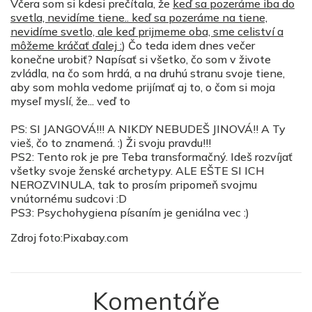
Včera som si kdesi prečítala, že
keď sa pozeráme iba do
svetla, nevidíme tiene.. keď sa pozeráme na tiene,
nevidíme svetlo, ale keď prijmeme oba, sme celiství a
môžeme kráčať ďalej :
) Čo teda idem dnes večer
konečne urobiť? Napísať si všetko, čo som v živote
zvládla, na čo som hrdá, a na druhú stranu svoje tiene,
aby som mohla vedome prijímať aj to, o čom si moja
myseľ myslí, že... veď to
PS: SI JANGOVÁ!!! A NIKDY NEBUDEŠ JINOVÁ!! A Ty
vieš, čo to znamená. :) Ži svoju pravdu!!!
PS2: Tento rok je pre Teba transformačný. Ideš rozvíjať
všetky svoje ženské archetypy. ALE EŠTE SI ICH
NEROZVINULA, tak to prosím pripomeň svojmu
vnútornému sudcovi :D
PS3: Psychohygiena písaním je geniálna vec :)
Zdroj foto:Pixabay.com
Komentáře