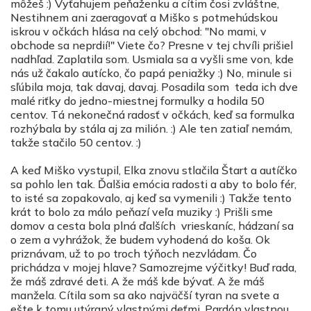
môžeš :) Vyťahujem peňaženku a cítim čosi zvláštne,
Nestihnem ani zaeragovať a Miško s potmehúdskou
iskrou v očkách hlása na celý obchod: "No mami, v
obchode sa neprdií!" Viete čo? Presne v tej chvíli prišiel
nadhľad. Zaplatila som. Usmiala sa a vyšli sme von, kde
nás už čakalo autícko, čo papá peniažky :) No, minule si
sľúbila moja, tak davaj, davaj. Posadila som teda ich dve
malé riťky do jedno-miestnej formulky a hodila 50
centov. Tá nekonečná radosť v očkách, keď sa formulka
rozhýbala by stála aj za milión. :) Ale ten zatiaľ nemám,
takže stačilo 50 centov. :)
A keď Miško vystupil, Elka znovu stlačila Štart a autíčko
sa pohlo len tak. Ďalšia emócia radosti a aby to bolo fér,
to isté sa zopakovalo, aj keď sa vymenili :) Takže tento
krát to bolo za málo peňazí veľa muziky :) Prišli sme
domov a cesta bola plná ďalších vrieskaníc, hádzaní sa
o zem a vyhrážok, že budem vyhodená do koša. Ok
priznávam, už to po troch týňoch nezvládam. Čo
prichádza v mojej hlave? Samozrejme výčitky! Buď rada,
že máš zdravé deti. A že máš kde bývať. A že máš
manžela. Cítila som sa ako najväčší tyran na svete a
ešte k tomu utýraný vlastnými deťmi. Pardón vlastnou