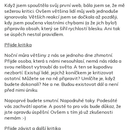
Když jsem spouštěla svůj první web, bála jsem se, že mě
sežerou kritici. Ovšem většina lidí můj web jednoduše
ignorovala. Větších reakcí jsem se dočkala až později,
kdy jsem poučena vlastními chybami (a že jich bylo!)
připravila obsah, který se šířil rychlostí blesku. Ani tak
se úspěch nestal pravidlem.
Přijde kritika
Noční můra většiny z nás se jednoho dne zhmotní.
Přijde osoba, která s námi nesouhlasí, nemá nás ráda a
svou nelibost vytroubí do světa. A ten se kupodivu
nezbortí. Existují lidé, jejichž koníčkem je kritizovat
ostatní. Můžete se na ně připravit? Umlčíte je, když
budete dokonalí? Ne a ne. Budou existovat dál a není
před nimi úniku.
Napoprvé budete smutní. Napodruhé taky. Podesáté
vás zachvátí apatie. A posté to pro vás bude důkaz, že
jste opravdu úspěšní. Ovšem s tím já už zkušenosti
nemám :-)
Přijde závist a další kritika