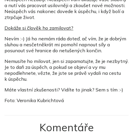
a nutí vás pracovat usilovněji a zkoušet nové možnosti.
Neúspěch vás nakonec dovede k úspěchu, i když bolí a
ztrpčuje život.
Dokáže si člověk ho zamilovat?
Nevím :-) Já ho nemám ráda doteď, ač vím, že je dobrým
sluhou a nesčetněkrát mi pomohl napnout síly a
posunout své hranice do netušených končin.
Nemusíte ho milovat, jen si zapamatujte, že je nezbytný.
Je to daň za úspěch, a pokud se objeví a vy mu
nepodlehnete, vězte, že jste se právě vydali na cestu
k úspěchu.
Máte vlastní zkušenosti? Vidíte to jinak? Sem s tím :-)
Foto: Veronika Kubrichtová
Komentáře