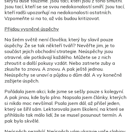
skrytu duše toužíme. Jsou tací, kteří jsou z toho smutní.
Jsou tací, kteří se se svou nedokonalostí smíří. Jsou tací,
kteří radši upozorňují na nedokonalosti ostatních.
Vzpomeňte si na to, až vás budou kritizovat.
Přijdou vysněné úspěchy
Na širém světě není člověka, který by slavil pouze
úspěchy. Že se tak někteří tváří? Nevěřte jim, je to
součást jejich obchodní strategie. Neúspěchy jsou
otravné, ale potkávají každého. Můžete se z nich
zhroutit a další pokusy vzdát. Nebo zatnete zuby a
zkusíte to znovu. A znovu. A pak ještě jednou.
Neúspěchy se unaví a půjdou o dům dál. A vy konečně
zažijete úspěch.
Pořádala jsem akci, kde jsme se sešly pouze s kolegyní.
A pak jinou, kde bylo plno. Napsala jsem články, kterých
si nikdo moc nevšímal. Psala jsem dál, až přišel jeden,
který se šířil sám. Lektorovala jsem školení, na které se
přihlásilo tak málo lidí, že se musel posunout termín. A
pak bylo skvělé.
Neúspěch nezabíjí. Neúspěch vám ukazuje vaše slabiny