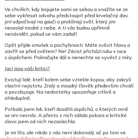
Ve chvílích, kdy bojujete sami se sebou a snažíte se ze
sebe vykřesat odvahu předstoupit před krvelačný dav,
jiní odpočívají na gauči a proklínají svět, který jim
neseslal modré z nebe. A ti vás budou upřímně
nenávidět, pokud se vám zadaří.
Opět přijde smutek a pochybnosti. Máte svěsit hlavu a
zavřít se před světem? Ne! Závist přichází ruku v ruce
s úspěchem. Pokračujte dál a nenechte se vyvést z míry.
Jací jsou vaši kritici?
Existují lidé, kteří kolem sebe vztekle kopou, aby zakryli
vlastní nejistotu. Zralý a moudrý člověk především chválí
a povzbuzuje. Na nedostatky upozorňuje citlivě a
ohleduplně.
Potkala jsem lidi, kteří dosáhli úspěchů, o kterých mně
se ani nesnilo. A přesto z nich sálala pokora a kritické
slovo jsem od nich nezaslechla.
Je mi líto, ale nikdo z nás není dokonalý, ač po tom ve