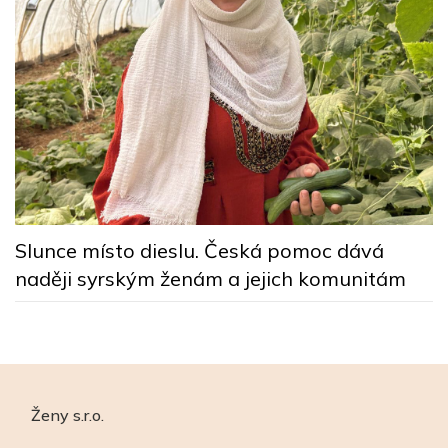
y
Z
p
Slunce místo dieslu. Česká pomoc dává
naději syrským ženám a jejich komunitám
Ženy s.r.o.