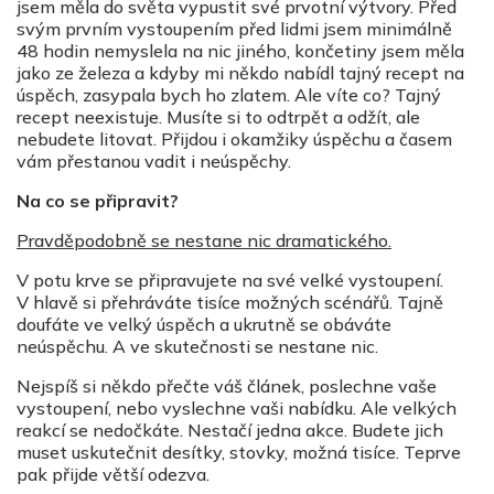
jsem měla do světa vypustit své prvotní výtvory. Před
svým prvním vystoupením před lidmi jsem minimálně
48 hodin nemyslela na nic jiného, končetiny jsem měla
jako ze železa a kdyby mi někdo nabídl tajný recept na
úspěch, zasypala bych ho zlatem. Ale víte co? Tajný
recept neexistuje. Musíte si to odtrpět a odžít, ale
nebudete litovat. Přijdou i okamžiky úspěchu a časem
vám přestanou vadit i neúspěchy.
Na co se připravit?
Pravděpodobně se nestane nic dramatického.
V potu krve se připravujete na své velké vystoupení.
V hlavě si přehráváte tisíce možných scénářů. Tajně
doufáte ve velký úspěch a ukrutně se obáváte
neúspěchu. A ve skutečnosti se nestane nic.
Nejspíš si někdo přečte váš článek, poslechne vaše
vystoupení, nebo vyslechne vaši nabídku. Ale velkých
reakcí se nedočkáte. Nestačí jedna akce. Budete jich
muset uskutečnit desítky, stovky, možná tisíce. Teprve
pak přijde větší odezva.