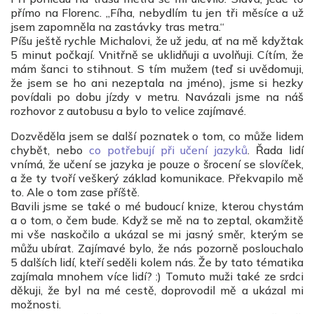
přímo na Florenc. „Fíha, nebydlím tu jen tři měsíce a už
jsem zapomněla na zastávky tras metra.“
Píšu ještě rychle Michalovi, že už jedu, ať na mě kdyžtak
5 minut počkají. Vnitřně se uklidňuji a uvolňuji. Cítím, že
mám šanci to stihnout. S tím mužem (teď si uvědomuji,
že jsem se ho ani nezeptala na jméno), jsme si hezky
povídali po dobu jízdy v metru. Navázali jsme na náš
rozhovor z autobusu a bylo to velice zajímavé.
Dozvěděla jsem se další poznatek o tom, co může lidem
chybět, nebo
co potřebují při učení jazyků
. Řada lidí
vnímá, že učení se jazyka je pouze o šrocení se slovíček,
a že ty tvoří veškerý základ komunikace. Překvapilo mě
to. Ale o tom zase příště.
Bavili jsme se také o mé budoucí knize, kterou chystám
a o tom, o čem bude. Když se mě na to zeptal, okamžitě
mi vše naskočilo a ukázal se mi jasný směr, kterým se
můžu ubírat. Zajímavé bylo, že nás pozorně poslouchalo
5 dalších lidí, kteří seděli kolem nás. Že by tato tématika
zajímala mnohem více lidí? :) Tomuto muži také ze srdci
děkuji, že byl na mé cestě, doprovodil mě a ukázal mi
možnosti.