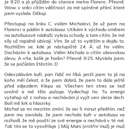
Je 9:20 a já přijíždím do stanice metra Florenc. Přesně.
Wow, v srdci cítím vděčnost za mé splněné přání, které
jsem vyslala. Děkuji.
Přestupuji na linku C, volám Michalovi, že už jsem na
Florenci a pádím k autobusu. Utíkám k východu směrem
na autobusové nádraží, vylezu schody a tam cítím, že mé
síly už rapidně ubívají. Vím, že už to vydržím a dojdu to.
Rozhlížím se, kde je nástupiště 24. Á, už ho vidím.
Docházím k autobusu. Vidím Michala a cítím obrovskou
úlevu. A víte, kolik je hodin? Přesně 9:25. Myslela jsem,
že se počůrám štěstím :D
Odevzdávám kufr, pan řidič mi říká, jestli jsem to já na
koho měl čekat, a že jsem dobrá, že jsem to dala ještě
před odjezdem. Klepu se. Všechen ten stres se teď
uvolnil a mé tělo pulzuje. Vydechuji ho. Tu energii
vytahuji až z nohou a nechávám jí vyjít ven skrze dech.
Bolí mě krk a hlasivky.
Michal se mi mezitím zmíní, že asi 5 minut předtím, než
jsem mu zavolala, že jsem nechala kufr v autobusu se
rozhodl, že mě pouští ze své energie a nechává v té mé.
Tak tím se to vysvětluje :) Můj Mars (vnitřní muž) je muž