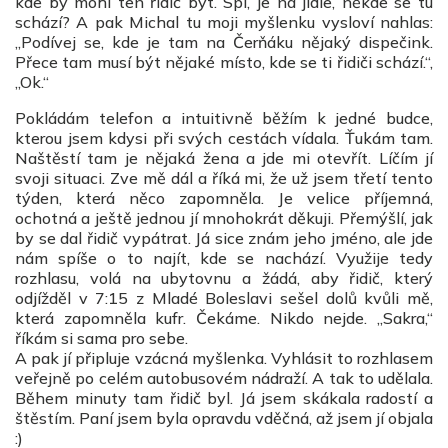
kde by mohl ten řidič být. Spí, je na jídle, někde se tu
schází? A pak Michal tu moji myšlenku vysloví nahlas:
„Podívej se, kde je tam na Čerňáku nějaký dispečink.
Přece tam musí být nějaké místo, kde se ti řidiči schází.“,
„Ok.“
Pokládám telefon a intuitivně běžím k jedné budce,
kterou jsem kdysi při svých cestách vídala. Ťukám tam.
Naštěstí tam je nějaká žena a jde mi otevřít. Líčím jí
svoji situaci. Zve mě dál a říká mi, že už jsem třetí tento
týden, která něco zapomněla. Je velice příjemná,
ochotná a ještě jednou jí mnohokrát děkuji. Přemýšlí, jak
by se dal řidič vypátrat. Já sice znám jeho jméno, ale jde
nám spíše o to najít, kde se nachází. Využije tedy
rozhlasu, volá na ubytovnu a žádá, aby řidič, který
odjížděl v 7:15 z Mladé Boleslavi sešel dolů kvůli mě,
která zapomněla kufr. Čekáme. Nikdo nejde. „Sakra,“
říkám si sama pro sebe.
A pak jí připluje vzácná myšlenka. Vyhlásit to rozhlasem
veřejně po celém autobusovém nádraží. A tak to udělala.
Během minuty tam řidič byl. Já jsem skákala radostí a
štěstím. Paní jsem byla opravdu vděčná, až jsem jí objala
:)