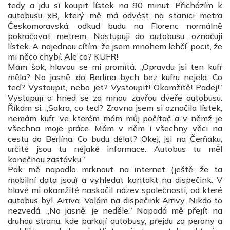
tedy a jdu si koupit lístek na 90 minut. Přicházím k
autobusu xB, který mě má odvést na stanici metra
Českomoravská, odkud budu na Florenc normálně
pokračovat metrem. Nastupuji do autobusu, označuji
lístek. A najednou cítím, že jsem mnohem lehčí, pocit, že
mi něco chybí. Ale co? KUFR!
Mám šok, hlavou se mi promítá: „Opravdu jsi ten kufr
měla? No jasně, do Berlína bych bez kufru nejela. Co
teď? Vystoupit, nebo jet? Vystoupit! Okamžitě! Padej!“
Vystupuji a hned se za mnou zavřou dveře autobusu.
Říkám si: „Sakra, co teď? Zrovna jsem si označila lístek,
nemám kufr, ve kterém mám můj počítač a v němž je
všechna moje práce. Mám v něm i všechny věci na
cestu do Berlína. Co budu dělat? Okej, jsi na Čerňáku,
určitě jsou tu nějaké informace. Autobus tu měl
konečnou zastávku.“
Pak mě napadlo mrknout na internet (ještě, že ta
mobilní data jsou) a vyhledat kontakt na dispečink. V
hlavě mi okamžitě naskočil název společnosti, od které
autobus byl. Arriva. Volám na dispečink Arrivy. Nikdo to
nezvedá. „No jasně, je neděle.“ Napadá mě přejít na
druhou stranu, kde parkují autobusy, přejdu za perony a