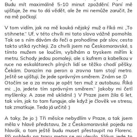
Budu mít maximálně 5-10 minut zpoždění. Paní mě
ujišťuje, že mu to dá vědět, ale že mi nemůže zaručit, že
na mě počkají.
V tom vidím, jak na mě kouká nějaký muž a říká mi: „To
stihnete.“ Uf, v této chvíli mi tato slova vážně pomohla.
Tak se s ním dávám do řeči a prohodíme pár slov, cesta
takto utíká rychleji. Za chvíli jsem na Českomoravské, s
tímto mužem se loučím, vybíhám a tryskem mířím k
metru. Schody jedou pomaleji, ale s kufrem a kabelkou v
ruce na eskalátorech plných lidí se těžko chodí pěšky.
Čekám. Dorazím na peron a zrovna tam stojí metro.
Ještě se ujišťuji, že jede správným směrem. Znám se :D
Otočím se a za mnou je opět ten muž z autobusu. Říká
mi: „Jo, jedete tím správným směrem.“ Jakoby mi četl
myšlenky. A zase mě uklidnil :) V Praze jsem žila 6 let,
tak vím, jak to tam funguje, ale když je člověk ve stresu,
tak zmatkuje. Teda já určitě :)
A taky, že jo :) Tři měsíce nebydlím v Praze, a tak jsem
měla v hlavě představu, že z Českomoravské pojedu na
hlavák, a tam ještě budu muset přestoupit na Florenc.
Při pohledu na trasu metra se mi ulevilo. Sláva, jede to