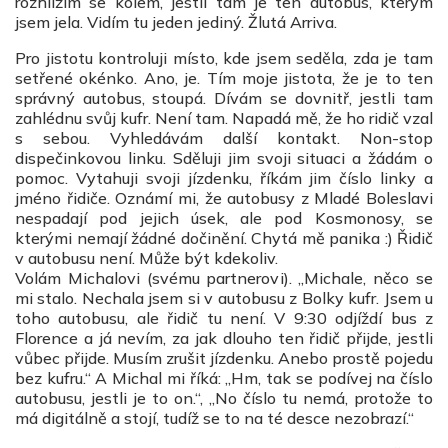
rozhlížím se kolem, jestli tam je ten autobus, kterým
jsem jela. Vidím tu jeden jediný. Žlutá Arriva.
Pro jistotu kontroluji místo, kde jsem seděla, zda je tam
setřené okénko. Ano, je. Tím moje jistota, že je to ten
správný autobus, stoupá. Dívám se dovnitř, jestli tam
zahlédnu svůj kufr. Není tam. Napadá mě, že ho ridič vzal
s sebou. Vyhledávám další kontakt. Non-stop
dispečinkovou linku. Sděluji jim svoji situaci a žádám o
pomoc. Vytahuji svoji jízdenku, říkám jim číslo linky a
jméno řidiče. Oznámí mi, že autobusy z Mladé Boleslavi
nespadají pod jejich úsek, ale pod Kosmonosy, se
kterými nemají žádné dočinění. Chytá mě panika :) Řidič
v autobusu není. Může být kdekoliv.
Volám Michalovi (svému partnerovi). „Michale, něco se
mi stalo. Nechala jsem si v autobusu z Bolky kufr. Jsem u
toho autobusu, ale řidič tu není. V 9:30 odjíždí bus z
Florence a já nevím, za jak dlouho ten řidič přijde, jestli
vůbec přijde. Musím zrušit jízdenku. Anebo prostě pojedu
bez kufru.“ A Michal mi říká: „Hm, tak se podívej na číslo
autobusu, jestli je to on.“, „No číslo tu nemá, protože to
má digitálně a stojí, tudíž se to na té desce nezobrazí.“