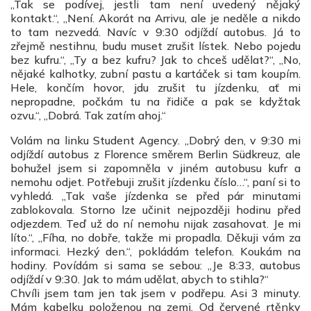
„Tak se podívej, jestli tam není uvedený nějaký
kontakt.“, „Není. Akorát na Arrivu, ale je neděle a nikdo
to tam nezvedá. Navíc v 9:30 odjíždí autobus. Já to
zřejmě nestihnu, budu muset zrušit lístek. Nebo pojedu
bez kufru.“, „Ty a bez kufru? Jak to chceš udělat?“, „No,
nějaké kalhotky, zubní pastu a kartáček si tam koupím.
Hele, končím hovor, jdu zrušit tu jízdenku, ať mi
nepropadne, počkám tu na řidiče a pak se kdyžtak
ozvu.“, „Dobrá. Tak zatím ahoj.“
Volám na linku Student Agency. „Dobrý den, v 9:30 mi
odjíždí autobus z Florence směrem Berlin Südkreuz, ale
bohužel jsem si zapomněla v jiném autobusu kufr a
nemohu odjet. Potřebuji zrušit jízdenku číslo…“, paní si to
vyhledá. „Tak vaše jízdenka se před pár minutami
zablokovala. Storno lze učinit nejpozději hodinu před
odjezdem. Teď už do ní nemohu nijak zasahovat. Je mi
líto.“, „Fíha, no dobře, takže mi propadla. Děkuji vám za
informaci. Hezký den.“, pokládám telefon. Koukám na
hodiny. Povídám si sama se sebou: „Je 8:33, autobus
odjíždí v 9:30. Jak to mám udělat, abych to stihla?“
Chvíli jsem tam jen tak jsem v podřepu. Asi 3 minuty.
Mám kabelku položenou na zemi. Od červené rtěnky