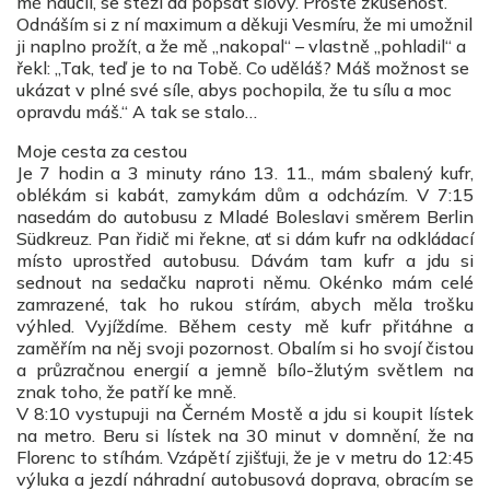
mě naučil, se stěží dá popsat slovy. Prostě zkušenost.
Odnáším si z ní maximum a děkuji Vesmíru, že mi umožnil
ji naplno prožít, a že mě „nakopal“ – vlastně „pohladil“ a
řekl: „Tak, teď je to na Tobě. Co uděláš? Máš možnost se
ukázat v plné své síle, abys pochopila, že tu sílu a moc
opravdu máš.“ A tak se stalo…
Moje cesta za cestou
Je 7 hodin a 3 minuty ráno 13. 11., mám sbalený kufr,
oblékám si kabát, zamykám dům a odcházím. V 7:15
nasedám do autobusu z Mladé Boleslavi směrem Berlin
Südkreuz. Pan řidič mi řekne, ať si dám kufr na odkládací
místo uprostřed autobusu. Dávám tam kufr a jdu si
sednout na sedačku naproti němu. Okénko mám celé
zamrazené, tak ho rukou stírám, abych měla trošku
výhled. Vyjíždíme. Během cesty mě kufr přitáhne a
zaměřím na něj svoji pozornost. Obalím si ho svojí čistou
a průzračnou energií a jemně bílo-žlutým světlem na
znak toho, že patří ke mně.
V 8:10 vystupuji na Černém Mostě a jdu si koupit lístek
na metro. Beru si lístek na 30 minut v domnění, že na
Florenc to stíhám. Vzápětí zjišťuji, že je v metru do 12:45
výluka a jezdí náhradní autobusová doprava, obracím se