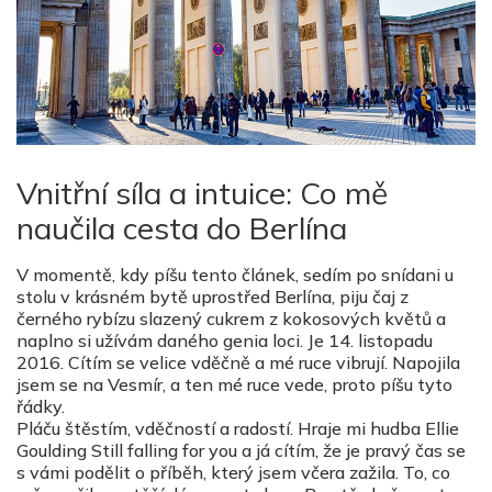
Vnitřní síla a intuice: Co mě
naučila cesta do Berlína
V momentě, kdy píšu tento článek, sedím po snídani u
stolu v krásném bytě uprostřed Berlína, piju čaj z
černého rybízu slazený cukrem z kokosových květů a
naplno si užívám daného genia loci. Je 14. listopadu
2016. Cítím se velice vděčně a mé ruce vibrují. Napojila
jsem se na Vesmír, a ten mé ruce vede, proto píšu tyto
řádky.
Pláču štěstím, vděčností a radostí. Hraje mi hudba Ellie
Goulding Still falling for you a já cítím, že je pravý čas se
s vámi podělit o příběh, který jsem včera zažila. To, co