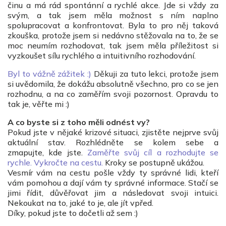
činu a má rád spontánní a rychlé akce. Jde si vždy za
svým, a tak jsem měla možnost s ním naplno
spolupracovat a konfrontovat. Byla to pro něj taková
zkouška, protože jsem si nedávno stěžovala na to, že se
moc neumím rozhodovat, tak jsem měla příležitost si
vyzkoušet sílu rychlého a intuitivního rozhodování.
Byl to vážně zážitek :)
Děkuji za tuto lekci, protože jsem
si uvědomila, že dokážu absolutně všechno, pro co se jen
rozhodnu, a na co zaměřím svoji pozornost. Opravdu to
tak je, věřte mi :)
A co byste si z toho měli odnést vy?
Pokud jste v nějaké krizové situaci, zjistěte nejprve svůj
aktuální stav. Rozhlédněte se kolem sebe a
zmapujte, kde jste.
Zaměřte svůj cíl a rozhodujte se
rychle. Vykročte na cestu.
Kroky se postupně ukážou.
Vesmír vám na cestu pošle vždy ty správné lidi, kteří
vám pomohou a dají vám ty správné informace. Stačí se
jimi řídit, důvěřovat jim a následovat svoji intuici.
Nekoukat na to, jaké to je, ale jít vpřed.
Díky, pokud jste to dočetli až sem :)