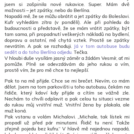
jsem si zašpinila nové rukavice. Super. Mám dvě
možnosti – jet zpátky, nebo do Berlína.
Napadá mě, že se můžu obrátit a jet zpátky do Boleslavi.
Kufr vyhledám zítra (v pondělí). Ale při pohledu do
budoucnosti a představě, že se mám vrátit zpátky, být
tam sama, při propadnutí veškerých nákladů na bydlení,
dopravu a ostatní, mě chytá vztek. Prostě se zpátky
nevrátím. A pak se rozhoduji.
Já v tom autobuse budu
sedět a do toho Berlína odjedu.
Tečka.
V hloubi duše vysílám jasný záměr a žádám Vesmír, ať mi
pomůže. Plně se odevzdávám do jeho rukou a vím,
prostě vím, že pro mě chce to nejlepší.
Pak to na mě přijde. Chce se mi brečet. Nevím, co mám
dělat. Jsem na tom parkovišti u toho autobusu, čekám na
řidiče, který kdoví kdy přijde a cítím se vážně zle.
Nechám to chvíli odplavit a pak celou tu situaci vezme
do rukou můj vnitřní muž. Vnitřní žena by plakala, ale
muž koná.
Pak vstanu a volám Michalovi. „Michale, tak lístek mi
propadl už před pár minutami. Řidič tu není. Takže
zřejmě pojedu bez kufru.“ V hlavě mě najednou napadá,