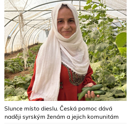
y
Z
p
Slunce místo dieslu. Česká pomoc dává
naději syrským ženám a jejich komunitám