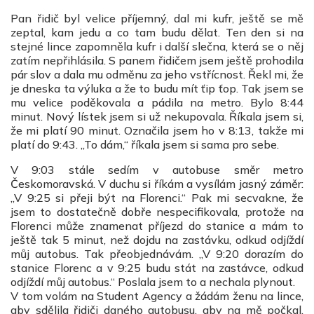
Pan řidič byl velice příjemný, dal mi kufr, ještě se mě
zeptal, kam jedu a co tam budu dělat. Ten den si na
stejné lince zapomněla kufr i další slečna, která se o něj
zatím nepřihlásila. S panem řidičem jsem ještě prohodila
pár slov a dala mu odměnu za jeho vstřícnost. Řekl mi, že
je dneska ta výluka a že to budu mít ťip ťop. Tak jsem se
mu velice poděkovala a pádila na metro. Bylo 8:44
minut. Nový lístek jsem si už nekupovala. Říkala jsem si,
že mi platí 90 minut. Označila jsem ho v 8:13, takže mi
platí do 9:43. „To dám,“ říkala jsem si sama pro sebe.
V 9:03 stále sedím v autobuse směr metro
Českomoravská. V duchu si říkám a vysílám jasný záměr:
„V 9:25 si přeji být na Florenci.“ Pak mi secvakne, že
jsem to dostatečně dobře nespecifikovala, protože na
Florenci může znamenat příjezd do stanice a mám to
ještě tak 5 minut, než dojdu na zastávku, odkud odjíždí
můj autobus. Tak přeobjednávám. „V 9:20 dorazím do
stanice Florenc a v 9:25 budu stát na zastávce, odkud
odjíždí můj autobus.“ Poslala jsem to a nechala plynout.
V tom volám na Student Agency a žádám ženu na lince,
aby sdělila řidiči daného autobusu, aby na mě počkal.