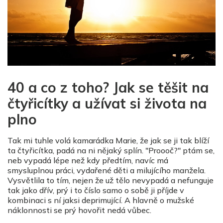
40 a co z toho? Jak se těšit na
čtyřicítky a užívat si života na
plno
Tak mi tuhle volá kamarádka Marie, že jak se ji tak blíží
ta čtyřicítka, padá na ni nějaký splín. "Proooč?" ptám se,
neb vypadá lépe než kdy předtím, navíc má
smysluplnou práci, vydařené děti a milujícího manžela.
Vysvětlila to tím, nejen že už tělo nevypadá a nefunguje
tak jako dřív, prý i to číslo samo o sobě ji příjde v
kombinaci s ní jaksi deprimující. A hlavně o mužské
náklonnosti se prý hovořit nedá vůbec.