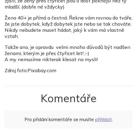
zjistí, že ženy přes čtyřicet jsou o dost pěknější než ty
mladší. (dobře né vždycky)
Žena 40+ je přímá a čestná. Řekne vám rovnou do tváře,
že jste dobytek, když dobytek jste nebo se tak chováte.
Nikdy nebudete muset hádat, jaký k vám má vlastně
vztah.
Takže ano, je opravdu velmi mnoho důvodů být nadšen
ženami, kterým je přes čtyřicet let! ;-)
A my nemusíme nikterak klesat na mysli!
Zdroj foto:Pixabay.com
Komentáře
Pro přidání komentáře se musíte
přihlásit
.