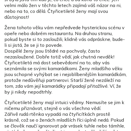
velmi málo žen v těchto letech zajímá váš názor na ni,
nebo na to, co dělá. Čtyřicetileté ženy mají svou
důstojnost!
Žena tohoto věku vám nepředvede hysterickou scénu v
opeře nebo dobrém restaurantu. Na druhou stranu,
pokud byste si to zasloužili, klidně vás odpráskne, bude-
li si jistá, že se ji to povede.
Dospělé ženy jsou štědré na pochvaly, často
nezasloužené. Dobře totiž vědí, jak chutná nevděk!
Čtyřicetiletá má dost sebevědomí na to, aby vás
seznámila se svými kamarádkami. Ženy mladšího věku
jsou schopné vyhýbat se i nejoblíbenějším kamarádkám,
protože nedůvěřuji partnerovi. Starší ženě nezáleží na
tom, zda vám její kamarádky připadají přitažlivé. Ví, že
by ji nikdy nepodtrhly.
Čtyřicetileté ženy mají intuici vědmy. Nemusíte se jim k
ničemu přiznávat, stejně o vás všechno vědí.
Zářivě rudá rtěnka vypadá na čtyřicítkách prostě
krásně, což se o ženách mladších říci úplně nedá. Pokud
se člověk naučí ignorovat pár vrásek tuhle nebo támhle,