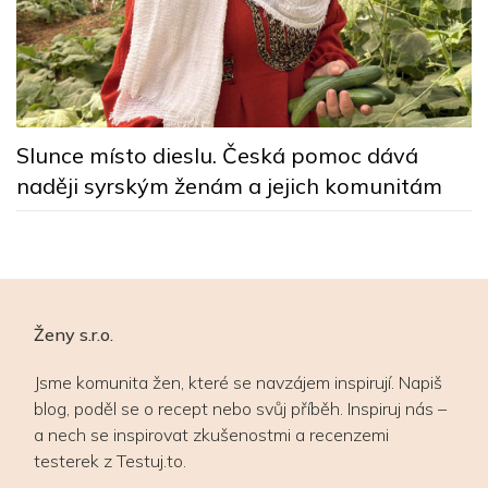
y
Z
p
Slunce místo dieslu. Česká pomoc dává
naději syrským ženám a jejich komunitám
Ženy s.r.o.
Jsme komunita žen, které se navzájem inspirují. Napiš
blog, poděl se o recept nebo svůj příběh. Inspiruj nás –
a nech se inspirovat zkušenostmi a recenzemi
testerek z Testuj.to.