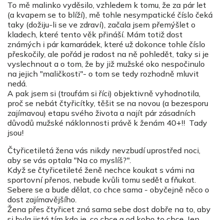
To mě malinko vyděsilo, vzhledem k tomu, že za pár let
(a kvapem se to blíží), mě tohle nesympatické číslo čeká
taky (dožiju-li se ve zdraví), začala jsem přemýšlet o
kladech, které tento věk přináší. Mám totiž dost
známých i pár kamarádek, které už dokonce tohle číslo
přeskočily, ale pořád je radost na ně pohledět, taky si je
vyslechnout a o tom, že by již mužské oko nespočinulo
na jejich "maličkosti"- o tom se tedy rozhodně mluvit
nedá.
A pak jsem si (troufám si říci) objektivně vyhodnotila,
proč se nebát čtyřicítky, těšit se na novou (a bezesporu
zajímavou) etapu svého života a najít pár zásadních
důvodů mužské náklonnosti právě k ženám 40+!! Tady
jsou!
Čtyřicetiletá žena vás nikdy nevzbudí uprostřed noci,
aby se vás optala "Na co myslíš?".
Když se čtyřicetileté ženě nechce koukat s vámi na
sportovní přenos, nebude kvůli tomu sedět a fňukat.
Sebere se a bude dělat, co chce sama - obyčejně něco o
dost zajímavějšího.
Žena přes čtyřicet zná sama sebe dost dobře na to, aby
si byla jistá tím kdo je, co chce a od koho to chce. Jen