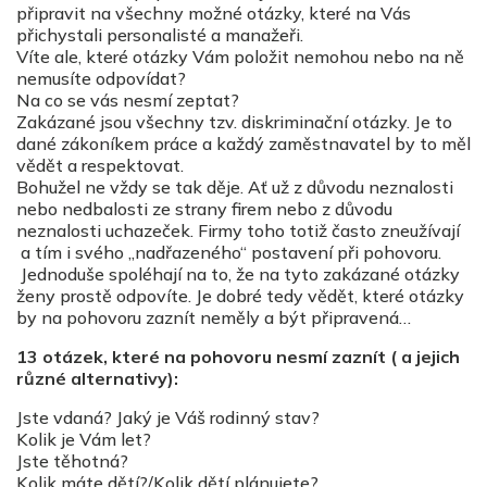
připravit na všechny možné otázky, které na Vás
přichystali personalisté a manažeři.
Víte ale, které otázky Vám položit nemohou nebo na ně
nemusíte odpovídat?
Na co se vás nesmí zeptat?
Zakázané jsou všechny tzv. diskriminační otázky. Je to
dané zákoníkem práce a každý zaměstnavatel by to měl
vědět a respektovat.
Bohužel ne vždy se tak děje. Ať už z důvodu neznalosti
nebo nedbalosti ze strany firem nebo z důvodu
neznalosti uchazeček. Firmy toho totiž často zneužívají
a tím i svého „nadřazeného“ postavení při pohovoru.
Jednoduše spoléhají na to, že na tyto zakázané otázky
ženy prostě odpovíte. Je dobré tedy vědět, které otázky
by na pohovoru zaznít neměly a být připravená…
13 otázek, které na pohovoru nesmí zaznít ( a jejich
různé alternativy):
Jste vdaná? Jaký je Váš rodinný stav?
Kolik je Vám let?
Jste těhotná?
Kolik máte dětí?/Kolik dětí plánujete?