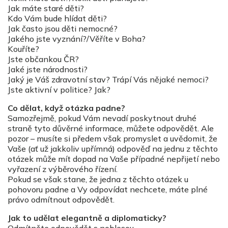
Jak máte staré děti?
Kdo Vám bude hlídat děti?
Jak často jsou děti nemocné?
Jakého jste vyznání?/Věříte v Boha?
Kouříte?
Jste občankou ČR?
Jaké jste národnosti?
Jaký je Váš zdravotní stav? Trápí Vás nějaké nemoci?
Jste aktivní v politice? Jak?
Co dělat, když otázka padne?
Samozřejmě, pokud Vám nevadí poskytnout druhé
straně tyto důvěrné informace, můžete odpovědět. Ale
pozor – musíte si předem však promyslet a uvědomit, že
Vaše (ať už jakkoliv upřímná) odpověď na jednu z těchto
otázek může mít dopad na Vaše případné nepřijetí nebo
vyřazení z výběrového řízení.
Pokud se však stane, že jedna z těchto otázek u
pohovoru padne a Vy odpovídat nechcete, máte plné
právo odmítnout odpovědět.
Jak to udělat elegantně a diplomaticky?
Odmítněte odpovědět s noblesou