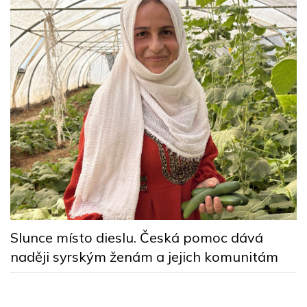
y
Z
p
Slunce místo dieslu. Česká pomoc dává
naději syrským ženám a jejich komunitám