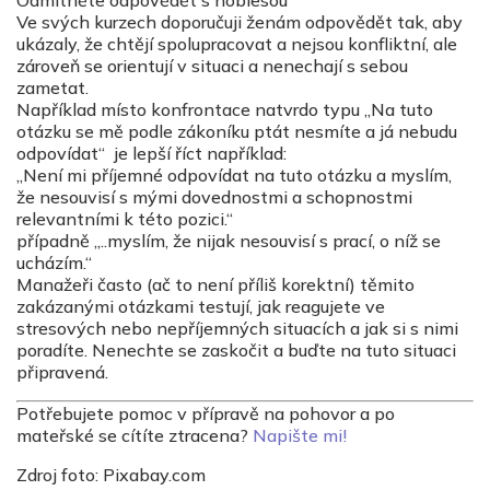
Ve svých kurzech doporučuji ženám odpovědět tak, aby
ukázaly, že chtějí spolupracovat a nejsou konfliktní, ale
zároveň se orientují v situaci a nenechají s sebou
zametat.
Například místo konfrontace natvrdo typu „Na tuto
otázku se mě podle zákoníku ptát nesmíte a já nebudu
odpovídat“ je lepší říct například:
„Není mi příjemné odpovídat na tuto otázku a myslím,
že nesouvisí s mými dovednostmi a schopnostmi
relevantními k této pozici.“
případně „..myslím, že nijak nesouvisí s prací, o níž se
ucházím.“
Manažeři často (ač to není příliš korektní) těmito
zakázanými otázkami testují, jak reagujete ve
stresových nebo nepříjemných situacích a jak si s nimi
poradíte. Nenechte se zaskočit a buďte na tuto situaci
připravená.
Potřebujete pomoc v přípravě na pohovor a po
mateřské se cítíte ztracena?
Napište mi!
Zdroj foto: Pixabay.com