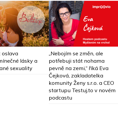
„Nebojím se změn, ale
: oslava
potřebuji stát nohama
ínečné lásky a
pevně na zemi,“ říká Eva
ané sexuality
Čejková, zakladatelka
komunity Ženy s.r.o. a CEO
startupu Testuj.to v novém
podcastu