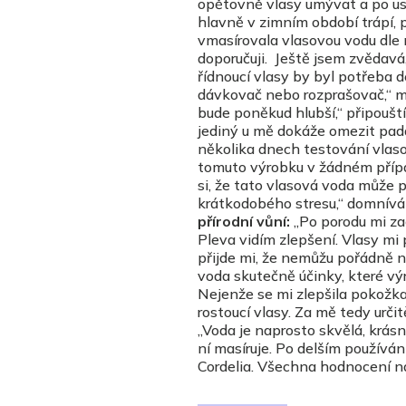
opětovně vlasy umývat a po usuš
hlavně v zimním období trápí,
vmasírovala vlasovou vodu dle 
doporučuji. Ještě jsem zvědavá
řídnoucí vlasy by byl potřeba d
dávkovač nebo rozprašovač,“ m
bude poněkud hlubší,“ připoušt
jediný u mě dokáže omezit padá
několika dnech testování vlaso
tomuto výrobku v žádném přípa
si, že tato vlasová voda může
krátkodobého stresu,“ domnívá
přírodní vůní:
„Po porodu mi za
Pleva vidím zlepšení. Vlasy mi 
přijde mi, že nemůžu pořádně n
voda skutečně účinky, které výr
Nejenže se mi zlepšila pokožka
rostoucí vlasy. Za mě tedy určitě
„Voda je naprosto skvělá, krásn
ní masíruje. Po delším používán
Cordelia. Všechna hodnocení 