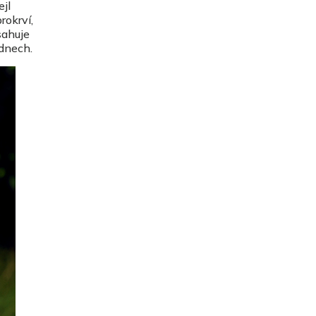
jl
rokrví,
sahuje
 dnech.