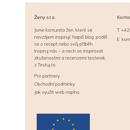
Ženy s.r.o.
Konta
Jsme komunita žen, které se
T:
+42
navzájem inspirují. Napiš blog, poděl
E:
kom
se o recept nebo svůj příběh.
Inspiruj nás – a nech se inspirovat
zkušenostmi a recenzemi testerek
z Testuj.to.
Pro partnery
Obchodní podmínky
Jak využít web naplno