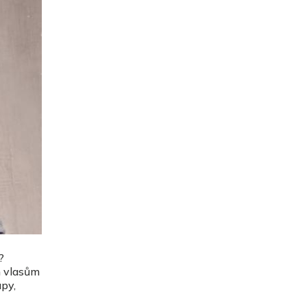
?
 vlasům
upy,