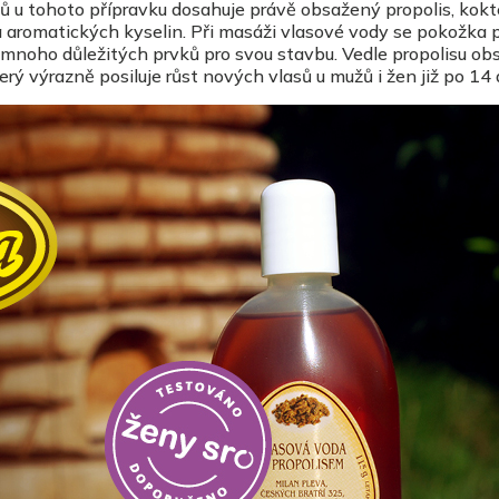
ů u tohoto přípravku dosahuje právě obsažený propolis, kokte
a aromatických kyselin. Při masáži vlasové vody se pokožka p
jí mnoho důležitých prvků pro svou stavbu. Vedle propolisu ob
erý výrazně posiluje růst nových vlasů u mužů i žen již po 14