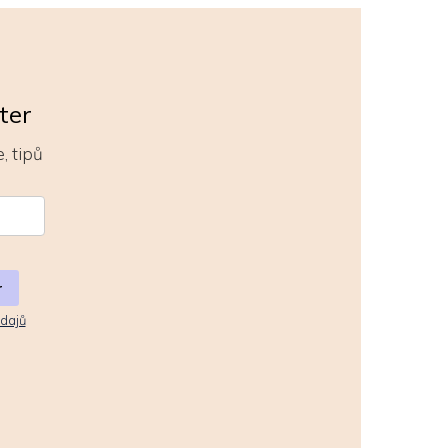
ter
, tipů
r
dajů