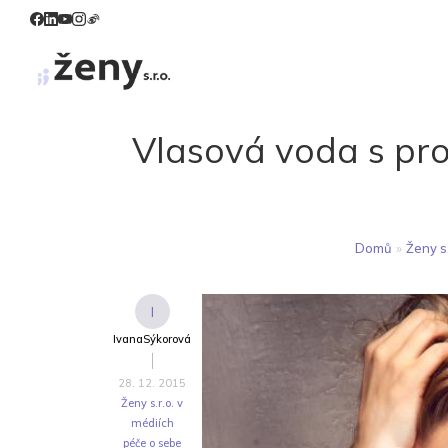
Vlasová voda s pro
Domů
»
Ženy s.
I
IvanaSýkorová
28. 12. 2015
Ženy s.r.o. v
médiích
péče o sebe