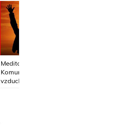
Meditace trochu jin
Meditace trochu jinak.
Obraťme se na nejsi
Komunikujeme se zemí a
živly: oheň a vodu
vzduchem