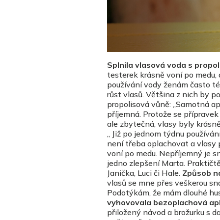
Splnila vlasová voda s propo
testerek krásně voní po medu,
používání vody ženám často tém
růst vlasů. Většina z nich by p
propolisová vůně: „Samotná ap
příjemná. Protože se přípravek
ale zbytečná, vlasy byly krásně
„ Již po jednom týdnu používán
není třeba oplachovat a vlasy 
voní po medu. Nepříjemný je sn
jedno zlepšení Marta. Praktičtě
Janička, Luci či Hale.
Způsob n
vlasů se mne přes veškerou sn
Podotýkám, že mám dlouhé hust
vyhovovala bezoplachová apl
přiložený návod a brožurku s d