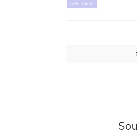
péče o sebe
Sou