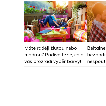
ou
Máte raději žlutou nebo
Beltaine
: Deník
modrou? Podívejte se, co o
bezpodm
motivovala
vás prozradí výběr barvy!
nespout