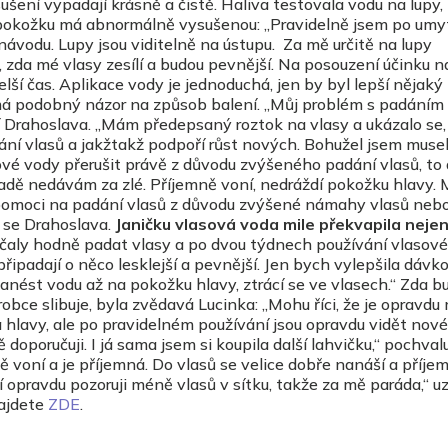
ení vypadají krásně a čistě. Haliva testovala vodu na lupy, k
 pokožku má abnormálně vysušenou: „Pravidelně jsem po umyt
návodu. Lupy jsou viditelně na ústupu. Za mě určitě na lupy
, zda mé vlasy zesílí a budou pevnější. Na posouzení účinku n
elší čas. Aplikace vody je jednoduchá, jen by byl lepší nějaký
á podobný názor na způsob balení. „Můj problém s padáním 
í Drahoslava. „Mám předepsaný roztok na vlasy a ukázalo se,
ní vlasů a jakžtakž podpoří růst nových. Bohužel jsem muse
vé vody přerušit právě z důvodu zvýšeného padání vlasů, to 
dě nedávám za zlé. Příjemně voní, nedráždí pokožku hlavy. 
 pomoci na padání vlasů z důvodu zvýšené námahy vlasů neb
 se Drahoslava.
Janičku vlasová voda mile překvapila neje
čaly hodně padat vlasy a po dvou týdnech používání vlasov
připadají o něco lesklejší a pevnější. Jen bych vylepšila dávko
anést vodu až na pokožku hlavy, ztrácí se ve vlasech.“ Zda b
obce slibuje, byla zvědavá Lucinka: „Mohu říci, že je opravdu
 hlavy, ale po pravidelném používání jsou opravdu vidět nové
 doporučuji. I já sama jsem si koupila další lahvičku,“ pochvalu
ě voní a je příjemná. Do vlasů se velice dobře nanáší a příje
í opravdu pozoruji méně vlasů v sítku, takže za mě paráda,“ u
najdete
ZDE
.