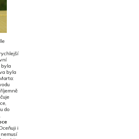
le
ychlejší
vní
 byla
va byla
Marta:
 vodu
příjemně
čuje
ce,
du do
.
bce
ceňuji i
y nemusí