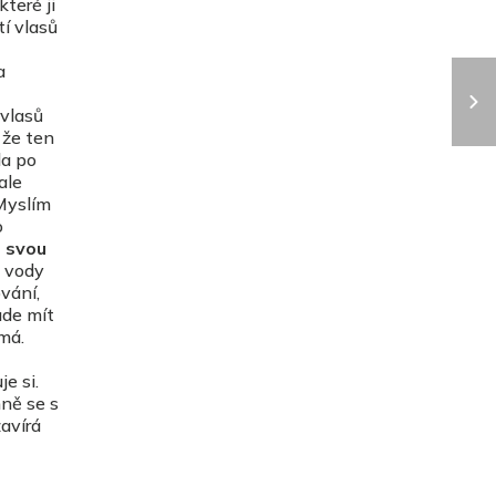
teré ji
í vlasů
a
vlasů
 že ten
la po
ale
Myslím
o
n svou
é vody
vání,
ude mít
 má.
je si.
mně se s
zavírá