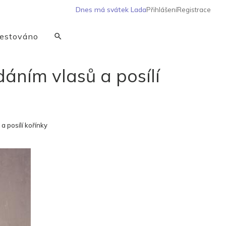
Dnes má svátek
Lada
Přihlášení
Registrace
estováno
áním vlasů a posílí
 posílí kořínky