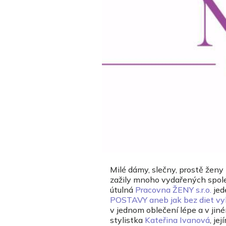
Milé dámy, slečny, prostě ženy
zažily mnoho vydařených spole
útulná
Pracovna ŽENY s.r.o.
jed
POSTAVY aneb jak bez diet vyl
v jednom oblečení lépe a v jin
stylistka
Kateřina Ivanová
, je