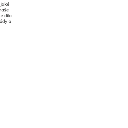
ějaké
naše
é dílo
módy a