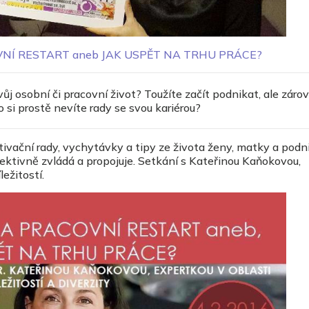
VNÍ RESTART aneb JAK USPĚT NA TRHU PRÁCE?
ůj osobní či pracovní život? Toužíte začít podnikat, ale záro
i prostě nevíte rady se svou kariérou?
otivační rady, vychytávky a tipy ze života ženy, matky a podn
fektivně zvládá a propojuje. Setkání s Kateřinou Kaňokovou,
ežitostí.