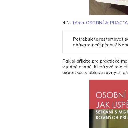
4. 2.
Téma: OSOBNÍ A PRACO
Potřebujete restartovat sv
obáváte neúspěchu? Nebo s
Pak si přijďte pro praktické m
v jedné osobě, která své role e
expertkou v oblasti rovných příl