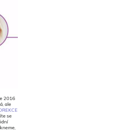
ce 2016
, ale
KOREKCE
íte se
ódní
lékneme,