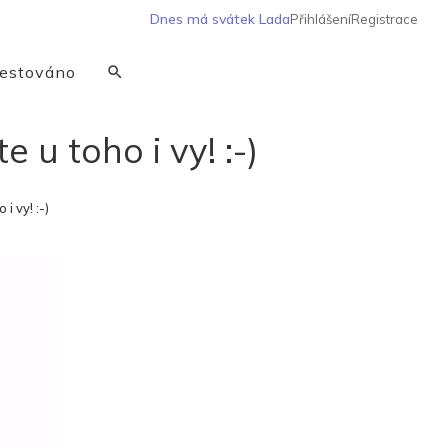
Dnes má svátek
Lada
Přihlášení
Registrace
estováno
 u toho i vy! :-)
i vy! :-)