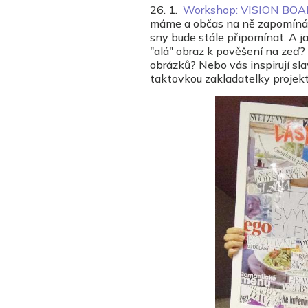
26. 1.
Workshop: VISION BOAR
máme a občas na ně zapomínáme
sny bude stále připomínat. A j
"alá" obraz k pověšení na zeď?
obrázků? Nebo vás inspirují sla
taktovkou zakladatelky projek