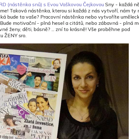
D (nástěnka snů) s Evou Vaškovou Čejkovou
Sny - každá n
! Taková nástěnka, kterou si každá z nás vytvoří, nám ty 
aká bude ta vaše? Pracovní nástěnka nebo vytvoříte uměleck
 Bude motivační - plná hesel a citátů, nebo zábavná - plná 
vné ženy, děti, básně? ... zní to krásně! Vše proběhne pod
tu ŽENY sro.