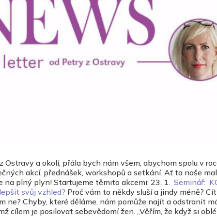
 z Ostravy a okolí, přála bych nám všem, abychom spolu v ro
čných akcí, přednášek, workshopů a setkání. Ať ta naše malá
e na plný plyn! Startujeme těmito akcemi: 23. 1.
Seminář: 
epšit svůj vzhled?
Proč vám to někdy sluší a jindy méně? Cít
ém ne? Chyby, které děláme, nám pomůže najít a odstranit m
jímž cílem je posilovat sebevědomí žen. „Věřím, že když si ob