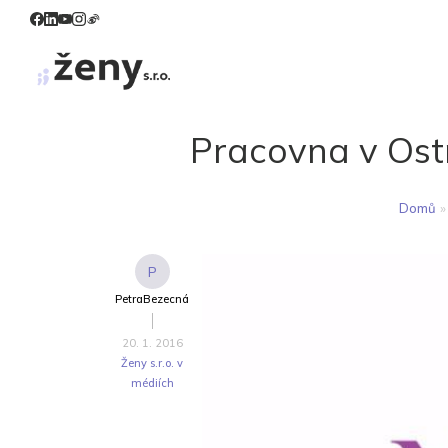
Pracovna v Ostra
Domů
»
P
PetraBezecná
20. 1. 2016
Ženy s.r.o. v
médiích