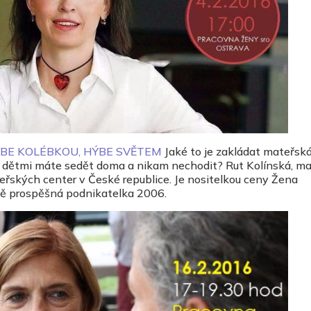
ÝBE KOLÉBKOU, HÝBE SVĚTEM
Jaké to je zakládat mateřsk
 s dětmi máte sedět doma a nikam nechodit? Rut Kolínská, ma
teřských center v České republice. Je nositelkou ceny Žena
ně prospěšná podnikatelka 2006.