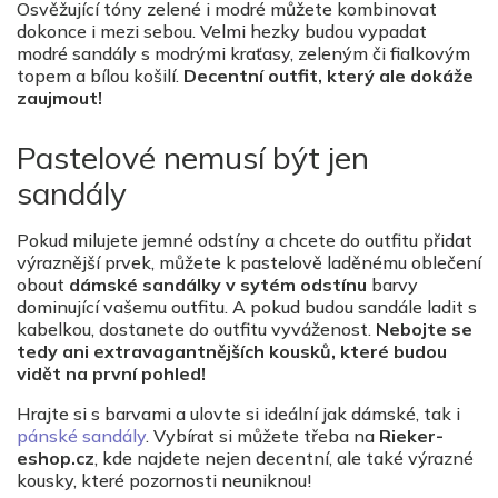
Osvěžující tóny zelené i modré můžete kombinovat
dokonce i mezi sebou. Velmi hezky budou vypadat
modré sandály s modrými kraťasy, zeleným či fialkovým
topem a bílou košilí.
Decentní outfit, který ale dokáže
zaujmout!
Pastelové nemusí být jen
sandály
Pokud milujete jemné odstíny a chcete do outfitu přidat
výraznější prvek, můžete k pastelově laděnému oblečení
obout
dámské sandálky v sytém odstínu
barvy
dominující vašemu outfitu. A pokud budou sandále ladit s
kabelkou, dostanete do outfitu vyváženost.
Nebojte se
tedy ani extravagantnějších kousků, které budou
vidět na první pohled!
Hrajte si s barvami a ulovte si ideální jak dámské, tak i
pánské sandály
. Vybírat si můžete třeba na
Rieker-
eshop.cz
, kde najdete nejen decentní, ale také výrazné
kousky, které pozornosti neuniknou!