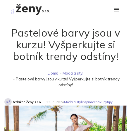
Pastelové barvy jsou v
kurzu! Vyšperkujte si
botník trendy odstíny!
Domů
»
Móda a styl
»
Pastelové barvy jsou v kurzu! Vyšperkujte si botník trendy
odstíny!
RŽ
Redakce Ženy s.r.o.
23. 7. 2024
Móda a styl
inspirace
nákupy
tipy