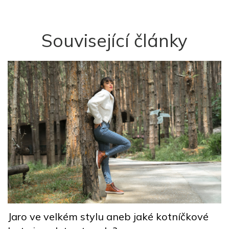
Související články
V
Jaro ve velkém stylu aneb jaké kotníčkové
m