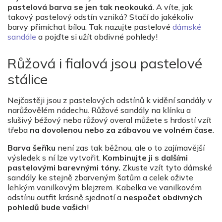
pastelová barva se jen tak neokouká
. A víte, jak
takový pastelový odstín vzniká? Stačí do jakékoliv
barvy přimíchat bílou. Tak nazujte pastelové
dámské
sandále
a pojďte si užít obdivné pohledy!
Růžová i fialová jsou pastelové
stálice
Nejčastěji jsou z pastelových odstínů k vidění sandály v
narůžovělém nádechu. Růžové sandály na klínku a
slušivý béžový nebo růžový overal můžete s hrdostí vzít
třeba
na dovolenou nebo za zábavou ve volném čase
.
Barva šeříku
není zas tak běžnou, ale o to zajímavější
výsledek s ní lze vytvořit.
Kombinujte ji s dalšími
pastelovými barevnými tóny.
Zkuste vzít tyto dámské
sandály ke stejně zbarveným šatům a celek oživte
lehkým vanilkovým blejzrem. Kabelka ve vanilkovém
odstínu outfit krásně sjednotí a
nespočet obdivných
pohledů bude vašich
!