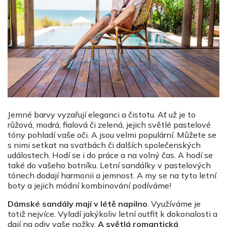
Jemné barvy vyzařují eleganci a čistotu. Ať už je to
růžová, modrá, fialová či zelená, jejich světlé pastelové
tóny pohladí vaše oči. A jsou velmi populární. Můžete se
s nimi setkat na svatbách či dalších společenských
událostech. Hodí se i do práce a na volný čas. A hodí se
také do vašeho botníku. Letní sandálky v pastelových
tónech dodají harmonii a jemnost. A my se na tyto letní
boty a jejich módní kombinování podíváme!
Dámské sandály mají v létě napilno
. Využíváme je
totiž nejvíce. Vyladí jakýkoliv letní outfit k dokonalosti a
dají na odiv vaše nožky.
A světlá romantická