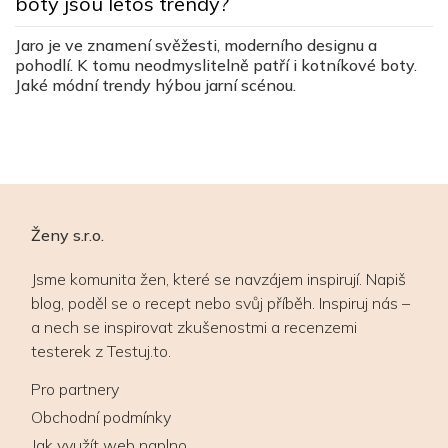
boty jsou letos trendy?
S
Jaro je ve znamení svěžesti, moderního designu a
pr
pohodlí. K tomu neodmyslitelně patří i kotníkové boty.
P
Jaké módní trendy hýbou jarní scénou.
Ženy s.r.o.
Jsme komunita žen, které se navzájem inspirují. Napiš
blog, poděl se o recept nebo svůj příběh. Inspiruj nás –
a nech se inspirovat zkušenostmi a recenzemi
testerek z Testuj.to.
Pro partnery
Obchodní podmínky
Jak využít web naplno