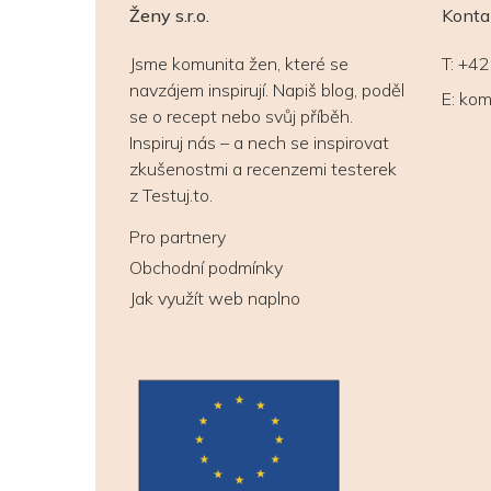
Ženy s.r.o.
Konta
Jsme komunita žen, které se
T:
+42
navzájem inspirují. Napiš blog, poděl
E:
kom
se o recept nebo svůj příběh.
Inspiruj nás – a nech se inspirovat
zkušenostmi a recenzemi testerek
z Testuj.to.
Pro partnery
Obchodní podmínky
Jak využít web naplno