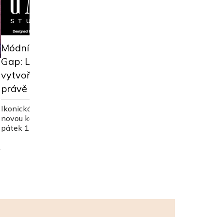
Módní inspirace od značky
Gap: Limitovaná kolekce
Trenčkot je jarním 
vytvořená Zacem Posenem
vyberte si ten sprá
právě přichází
pomocí rad stylistk
Ikonická značka Gap začíná psát
novou kapitolu svého příběhu. V
pátek 11. dubna přichází na trh
kolekce vytvořená Zacem
Posenem.