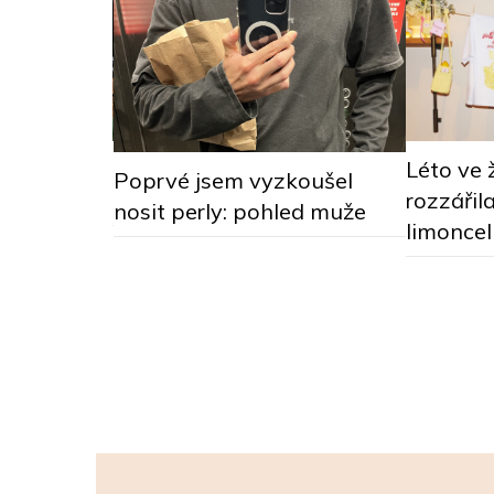
sky tím, že
Léto ve 
Poprvé jsem vyzkoušel
m i přírodě
rozzářil
nosit perly: pohled muže
limonce
 Fashion
jí s unikátní
, stylu a
dnom.