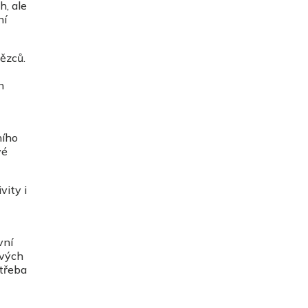
h, ale
ní
ězců.
n
ního
vé
vity i
vní
svých
 třeba