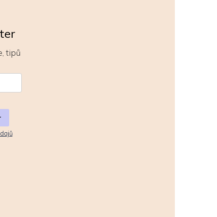
ter
, tipů
r
dajů