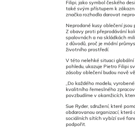
Filipi, jako symbol českého des
také svým přístupem k zákazní
značka rozhodla darovat nepro
Neprodané kusy oblečení jsou 
Z obavy proti přeprodávání kol
spalovnách a na skládkách milia
z důvodů, proč je módní průmys
životního prostředí.
V této nelehké situaci globáln
pohledu, ukazuje Pietro Filipi
zásoby oblečení budou nově věn
„Do každého modelu, vyrobeného 
kvalitního řemeslného zpracov
povzbudíme v okamžicích, které 
Sue Ryder, sdružení, které pom
obdarovanou organizací, která o
sociálních sítích vybízí své fano
podpořit.