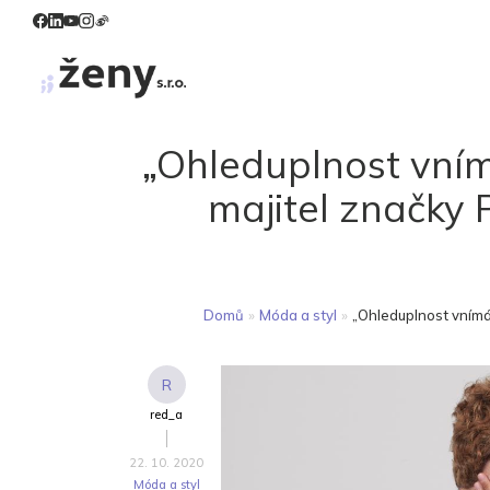
„Ohleduplnost vním
majitel značky P
Domů
»
Móda a styl
»
„Ohleduplnost vnímám
R
red_a
22. 10. 2020
Móda a styl