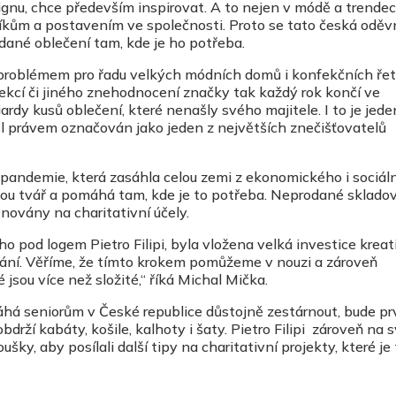
ignu, chce především inspirovat. A to nejen v módě a trendec
kům a postavením ve společnosti. Proto se tato česká oděv
dané oblečení tam, kde je ho potřeba.
problémem pro řadu velkých módních domů i konfekčních řet
ekcí či jiného znehodnocení značky tak každý rok končí ve
rdy kusů oblečení, které nenašly svého majitele. I to je jede
l právem označován jako jeden z největších znečišťovatelů
í pandemie, která zasáhla celou zemi z ekonomického i sociál
 svou tvář a pomáhá tam, kde je to potřeba. Neprodané sklado
ovány na charitativní účely.
pod logem Pietro Filipi, byla vložena velká investice kreati
ání. Věříme, že tímto krokem pomůžeme v nouzi a zároveň
jsou více než složité,“ říká Michal Mička.
áhá seniorům v České republice důstojně zestárnout, bude pr
bdrží kabáty, košile, kalhoty i šaty. Pietro Filipi zároveň na 
ušky, aby posílali další tipy na charitativní projekty, které je