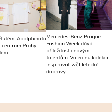
Mercedes-Benz Prague
žlutém: Adolphinata
Fashion Week dává
a centrum Prahy
příležitost i novým
llem
talentům. Valériinu kolekci
inspiroval svět letecké
dopravy