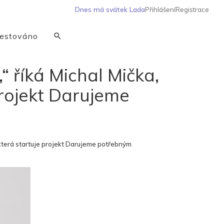
Dnes má svátek
Lada
Přihlášení
Registrace
estováno
 říká Michal Mička,
 projekt Darujeme
, která startuje projekt Darujeme potřebným