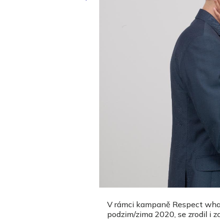
V rámci kampaně Respect what y
podzim/zima 2020, se zrodil i z