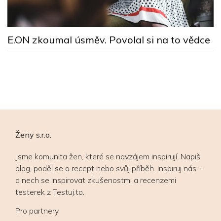
M
E.ON zkoumal úsměv. Povolal si na to vědce
n
ú
Ženy s.r.o.
Jsme komunita žen, které se navzájem inspirují. Napiš
blog, poděl se o recept nebo svůj příběh. Inspiruj nás –
a nech se inspirovat zkušenostmi a recenzemi
testerek z Testuj.to.
Pro partnery