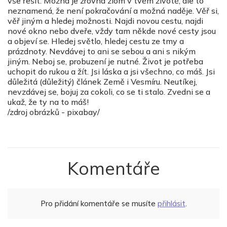
vše řešit. Možná je zrovna zlom v tvém životě, ale to
neznamená, že není pokračování a možná naděje. Věř si,
věř jiným a hledej možnosti. Najdi novou cestu, najdi
nové okno nebo dveře, vždy tam někde nové cesty jsou
a objeví se. Hledej světlo, hledej cestu ze tmy a
prázdnoty. Nevdávej to ani se sebou a ani s nikým
jiným. Neboj se, probuzení je nutné. Život je potřeba
uchopit do rukou a žít. Jsi láska a jsi všechno, co máš. Jsi
důležitá (důležitý) článek Země i Vesmíru. Neutíkej,
nevzdávej se, bojuj za cokoli, co se ti stalo. Zvedni se a
ukaž, že ty na to máš!
/zdroj obrázků - pixabay/
Komentáře
Pro přidání komentáře se musíte
přihlásit
.