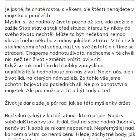
Je jasné, že chutě rostou s věkem, ale štěstí nenajdete v
majetku a penězích
Myslím si, že hodnoty života pozná až ten, kdo prožije a
zažije Stop stav a stojí před situací, kterou by nikdy do
svého života nechtěl. Může to být nečekaná nemoc
vlastní nebo někoho z rodiny, jakákoli ztráta... V té chvíli
stojíme sami před sebou, nazí, ve své čistotě a cítíme se
ztraceni. Chápeme hodnotu života, nechceme v té chvíli
nic, než ten život - změnit, vrátit, ovlivnit.
Když se tak nad tím do hloubky zamyslíme,
nejdůležitější hodnotou je pro nás život. Nejen náš, ale i
život lidí, na kterých nám záleží. Za tohle vše jsme
ochotni bojovat do posledních sil. Ne pro bohatství a
majetek. Ale pro možnost žít a být tady a teď.
Život je dar a zde je pár rad, jak se této myšlenky držet
Buď silná (silný) v každé situaci, která přijde. Najdi v
sobě další rezervy jak jít dál. Buď na sebe hodná (hodný),
nenávistí k sobě se nikam neposuneš. Nepřemýšlej nad
koncem a vším, co nemá cenu. Hledej záchytné body, jak