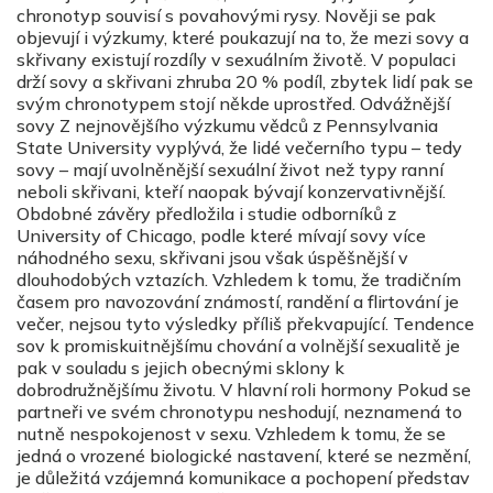
chronotyp souvisí s povahovými rysy. Nověji se pak
objevují i výzkumy, které poukazují na to, že mezi sovy a
skřivany existují rozdíly v sexuálním životě. V populaci
drží sovy a skřivani zhruba 20 % podíl, zbytek lidí pak se
svým chronotypem stojí někde uprostřed. Odvážnější
sovy Z nejnovějšího výzkumu vědců z Pennsylvania
State University vyplývá, že lidé večerního typu – tedy
sovy – mají uvolněnější sexuální život než typy ranní
neboli skřivani, kteří naopak bývají konzervativnější.
Obdobné závěry předložila i studie odborníků z
University of Chicago, podle které mívají sovy více
náhodného sexu, skřivani jsou však úspěšnější v
dlouhodobých vztazích. Vzhledem k tomu, že tradičním
časem pro navozování známostí, randění a flirtování je
večer, nejsou tyto výsledky příliš překvapující. Tendence
sov k promiskuitnějšímu chování a volnější sexualitě je
pak v souladu s jejich obecnými sklony k
dobrodružnějšímu životu. V hlavní roli hormony Pokud se
partneři ve svém chronotypu neshodují, neznamená to
nutně nespokojenost v sexu. Vzhledem k tomu, že se
jedná o vrozené biologické nastavení, které se nezmění,
je důležitá vzájemná komunikace a pochopení představ