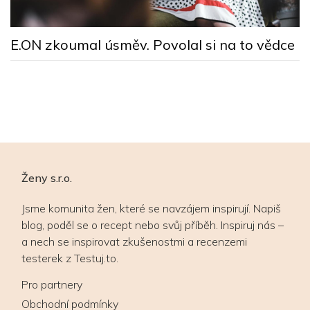
M
E.ON zkoumal úsměv. Povolal si na to vědce
n
ú
Ženy s.r.o.
Jsme komunita žen, které se navzájem inspirují. Napiš
blog, poděl se o recept nebo svůj příběh. Inspiruj nás –
a nech se inspirovat zkušenostmi a recenzemi
testerek z Testuj.to.
Pro partnery
Obchodní podmínky