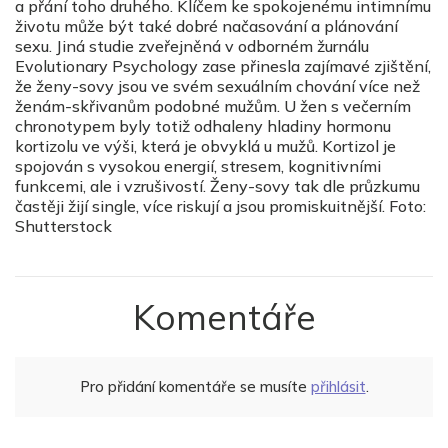
a přání toho druhého. Klíčem ke spokojenému intimnímu
životu může být také dobré načasování a plánování
sexu. Jiná studie zveřejněná v odborném žurnálu
Evolutionary Psychology zase přinesla zajímavé zjištění,
že ženy-sovy jsou ve svém sexuálním chování více než
ženám-skřivanům podobné mužům. U žen s večerním
chronotypem byly totiž odhaleny hladiny hormonu
kortizolu ve výši, která je obvyklá u mužů. Kortizol je
spojován s vysokou energií, stresem, kognitivními
funkcemi, ale i vzrušivostí. Ženy-sovy tak dle průzkumu
častěji žijí single, více riskují a jsou promiskuitnější. Foto:
Shutterstock
Komentáře
Pro přidání komentáře se musíte
přihlásit
.