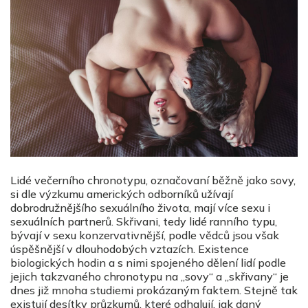
Lidé večerního chronotypu, označovaní běžně jako sovy,
si dle výzkumu amerických odborníků užívají
dobrodružnějšího sexuálního života, mají více sexu i
sexuálních partnerů. Skřivani, tedy lidé ranního typu,
bývají v sexu konzervativnější, podle vědců jsou však
úspěšnější v dlouhodobých vztazích. Existence
biologických hodin a s nimi spojeného dělení lidí podle
jejich takzvaného chronotypu na „sovy“ a „skřivany“ je
dnes již mnoha studiemi prokázaným faktem. Stejně tak
existují desítky průzkumů, které odhalují, jak daný