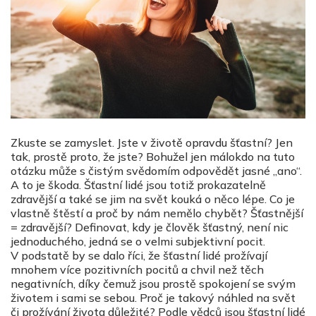
Zkuste se zamyslet. Jste v životě opravdu šťastní? Jen
tak, prostě proto, že jste? Bohužel jen málokdo na tuto
otázku může s čistým svědomím odpovědět jasné „ano“.
A to je škoda. Šťastní lidé jsou totiž prokazatelně
zdravější a také se jim na svět kouká o něco lépe. Co je
vlastně štěstí a proč by nám nemělo chybět? Šťastnější
= zdravější? Definovat, kdy je člověk šťastný, není nic
jednoduchého, jedná se o velmi subjektivní pocit.
V podstatě by se dalo říci, že šťastní lidé prožívají
mnohem více pozitivních pocitů a chvil než těch
negativních, díky čemuž jsou prostě spokojení se svým
životem i sami se sebou. Proč je takový náhled na svět
či prožívání života důležité? Podle vědců jsou šťastní lidé