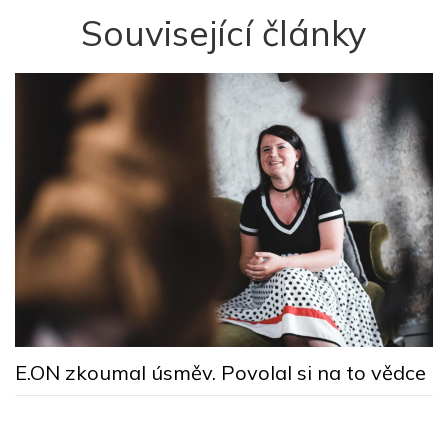
Související články
M
E.ON zkoumal úsměv. Povolal si na to vědce
n
ú