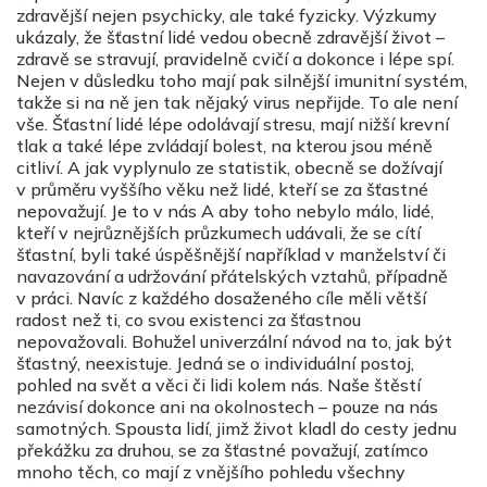
zdravější nejen psychicky, ale také fyzicky. Výzkumy
ukázaly, že šťastní lidé vedou obecně zdravější život –
zdravě se stravují, pravidelně cvičí a dokonce i lépe spí.
Nejen v důsledku toho mají pak silnější imunitní systém,
takže si na ně jen tak nějaký virus nepřijde. To ale není
vše. Šťastní lidé lépe odolávají stresu, mají nižší krevní
tlak a také lépe zvládají bolest, na kterou jsou méně
citliví. A jak vyplynulo ze statistik, obecně se dožívají
v průměru vyššího věku než lidé, kteří se za šťastné
nepovažují. Je to v nás A aby toho nebylo málo, lidé,
kteří v nejrůznějších průzkumech udávali, že se cítí
šťastní, byli také úspěšnější například v manželství či
navazování a udržování přátelských vztahů, případně
v práci. Navíc z každého dosaženého cíle měli větší
radost než ti, co svou existenci za šťastnou
nepovažovali. Bohužel univerzální návod na to, jak být
šťastný, neexistuje. Jedná se o individuální postoj,
pohled na svět a věci či lidi kolem nás. Naše štěstí
nezávisí dokonce ani na okolnostech – pouze na nás
samotných. Spousta lidí, jimž život kladl do cesty jednu
překážku za druhou, se za šťastné považují, zatímco
mnoho těch, co mají z vnějšího pohledu všechny