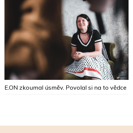
M
E.ON zkoumal úsměv. Povolal si na to vědce
n
ú