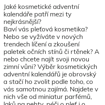
Jaké kosmetické adventní
kalendáře patří mezi ty
nejkrásnější?
Baví vás pleťová kosmetika?
Nebo se vyžíváte v nových
trendech líčení a zkoušení
paletek očních stínů či rtěnek? A
nebo chcete najít svoji novou
zimní vůni? Výběr kosmetických
adventní kalendářů je obrovský
a stačí ho zvolit podle toho, co
vás samotnou zajímá. Najdete v
nich vše od miniatur parfémů,
laků na nehty, péči o pleť i o