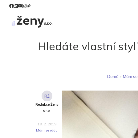
Hledáte vlastní sty
Domů
»
Mám se
RŽ
Redakce Ženy
s.r.o.
19. 2. 2019
Mám se ráda