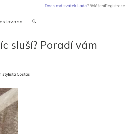
Dnes má svátek
Lada
Přihlášení
Registrace
estováno
íc sluší? Poradí vám
m stylista Costas