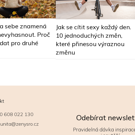
na sebe znamená
Jak se cítit sexy každý den.
nevyhasnout. Proč
10 jednoduchých změn,
dat pro druhé
které přinesou výraznou
změnu
kt
0 608 022 130
Odebírat newslet
unita@zenysro.cz
Pravidelná dávka inspirace