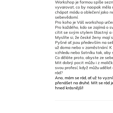
Workshop je formou spíše sezn
vyvarovat, co by naopak měla na
chápat módu a oblečení jako n
sebevědomí.
Pro koho je Váš workshop urč
Pro každého, kdo se zajímá o sv
cítit se svým stylem šťastný a
Myslíte si, že české ženy maj
Pyšné ať jsou především na sebe 
už doma nebo v zaměstnání. K 
vzhledu nebo šatníku tak, aby 
Co děláte proto, abyste ze seb
Mit dobrý pocit můžu i z maličk
svou profesí, když můžu udělat
rád?
Ano, mám se rád, ať už to vyz
přenášet na druhé. Mít se rád j
hned krásnější!