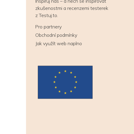
Inspiruj nás – a nech se inspirovat
zkušenostmi a recenzemi testerek
z Testuj.to.
Pro partnery
Obchodní podmínky
Jak využít web naplno