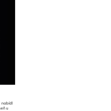
 nabídl
seň u