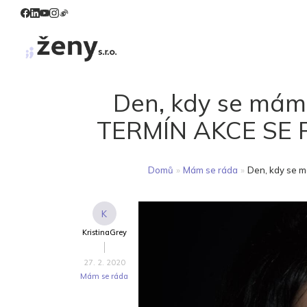
Den, kdy se mám
TERMÍN AKCE SE 
Domů
»
Mám se ráda
»
Den, kdy se 
K
KristinaGrey
27. 2. 2020
Mám se ráda