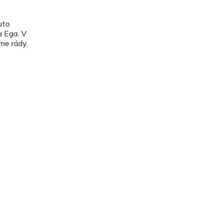
uto
 Ega. V
me rády,