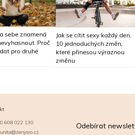
na sebe znamená
Jak se cítit sexy každý den.
nevyhasnout. Proč
10 jednoduchých změn,
dat pro druhé
které přinesou výraznou
změnu
kt
0 608 022 130
Odebírat newslet
unita@zenysro.cz