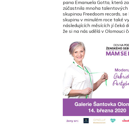
pana Emanuela Gotta, která za
zúčastnila mnoha talentových s
skupinou Freedoom records, se k
skupinu v minulém roce také v
následujících měsících jí čeká 
že si na nás udělá v Olomouci č