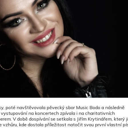
lky, poté navštěvovala pěvecký sbor Music Bodo a následně
vystupování na koncertech zpívala i na charitativních
em. V době dospívání se setkala s Jiřím Krytinářem, který ji
 vzhůru, kde dostala příležitost natočit svou první vlastní pí