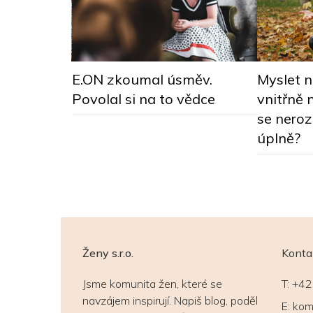
E.ON zkoumal úsměv.
Myslet 
více
Povolal si na to vědce
vnitřně 
e
se neroz
d na lepší
úplně?
Ženy s.r.o.
Konta
Jsme komunita žen, které se
T:
+42
navzájem inspirují. Napiš blog, poděl
E:
kom