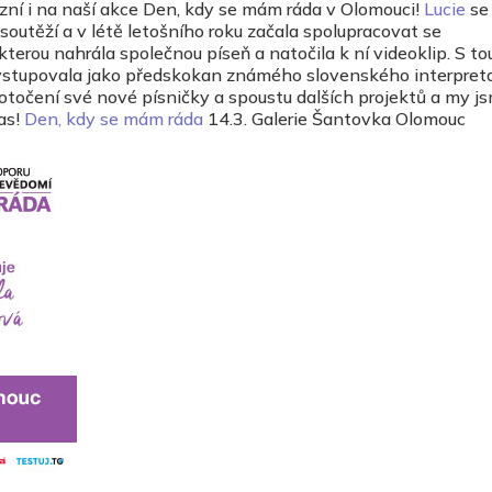
zní i na naší akce Den, kdy se mám ráda v Olomouci!
Lucie
se
outěží a v létě letošního roku začala spolupracovat se
terou nahrála společnou píseň a natočila k ní videoklip. S to
ystupovala jako předskokan známého slovenského interpreta
dotočení své nové písničky a spoustu dalších projektů a my js
as!
Den, kdy se mám ráda
14.3. Galerie Šantovka Olomouc