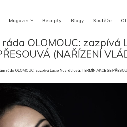
Magazín
Recepty
Blogy
Soutěže
Ot
 ráda OLOMOUC: zazpívá Lu
PŘESOUVÁ (NAŘÍZENÍ VL
mám ráda OLOMOUC: zazpívá Lucie Navrátilová. TERMÍN AKCE SE PŘES