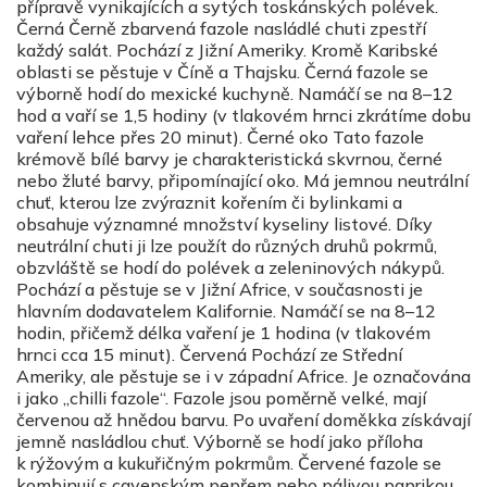
přípravě vynikajících a sytých toskánských polévek.
Černá Černě zbarvená fazole nasládlé chuti zpestří
každý salát. Pochází z Jižní Ameriky. Kromě Karibské
oblasti se pěstuje v Číně a Thajsku. Černá fazole se
výborně hodí do mexické kuchyně. Namáčí se na 8–12
hod a vaří se 1,5 hodiny (v tlakovém hrnci zkrátíme dobu
vaření lehce přes 20 minut). Černé oko Tato fazole
krémově bílé barvy je charakteristická skvrnou, černé
nebo žluté barvy, připomínající oko. Má jemnou neutrální
chuť, kterou lze zvýraznit kořením či bylinkami a
obsahuje významné množství kyseliny listové. Díky
neutrální chuti ji lze použít do různých druhů pokrmů,
obzvláště se hodí do polévek a zeleninových nákypů.
Pochází a pěstuje se v Jižní Africe, v současnosti je
hlavním dodavatelem Kalifornie. Namáčí se na 8–12
hodin, přičemž délka vaření je 1 hodina (v tlakovém
hrnci cca 15 minut). Červená Pochází ze Střední
Ameriky, ale pěstuje se i v západní Africe. Je označována
i jako „chilli fazole“. Fazole jsou poměrně velké, mají
červenou až hnědou barvu. Po uvaření doměkka získávají
jemně nasládlou chuť. Výborně se hodí jako příloha
k rýžovým a kukuřičným pokrmům. Červené fazole se
kombinují s cayenským pepřem nebo pálivou paprikou.