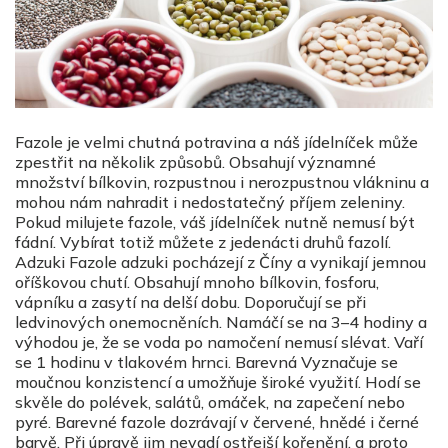
Fazole je velmi chutná potravina a náš jídelníček může
zpestřit na několik způsobů. Obsahují významné
množství bílkovin, rozpustnou i nerozpustnou vlákninu a
mohou nám nahradit i nedostatečný příjem zeleniny.
Pokud milujete fazole, váš jídelníček nutně nemusí být
fádní. Vybírat totiž můžete z jedenácti druhů fazolí.
Adzuki Fazole adzuki pocházejí z Číny a vynikají jemnou
oříškovou chutí. Obsahují mnoho bílkovin, fosforu,
vápníku a zasytí na delší dobu. Doporučují se při
ledvinových onemocněních. Namáčí se na 3–4 hodiny a
výhodou je, že se voda po namočení nemusí slévat. Vaří
se 1 hodinu v tlakovém hrnci. Barevná Vyznačuje se
moučnou konzistencí a umožňuje široké využití. Hodí se
skvěle do polévek, salátů, omáček, na zapečení nebo
pyré. Barevné fazole dozrávají v červené, hnědé i černé
barvě. Při úpravě jim nevadí ostřejší kořenění, a proto