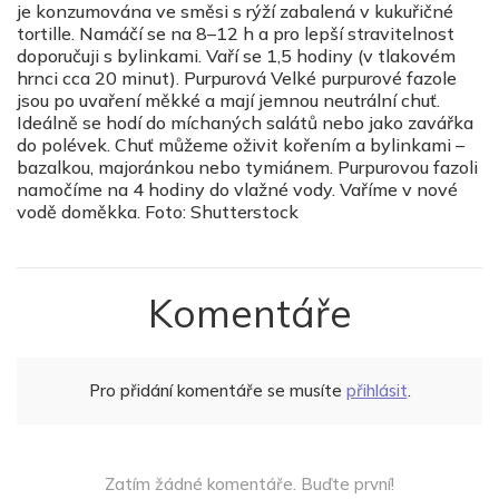
je konzumována ve směsi s rýží zabalená v kukuřičné
tortille. Namáčí se na 8–12 h a pro lepší stravitelnost
doporučuji s bylinkami. Vaří se 1,5 hodiny (v tlakovém
hrnci cca 20 minut). Purpurová Velké purpurové fazole
jsou po uvaření měkké a mají jemnou neutrální chuť.
Ideálně se hodí do míchaných salátů nebo jako zavářka
do polévek. Chuť můžeme oživit kořením a bylinkami –
bazalkou, majoránkou nebo tymiánem. Purpurovou fazoli
namočíme na 4 hodiny do vlažné vody. Vaříme v nové
vodě doměkka. Foto: Shutterstock
Komentáře
Pro přidání komentáře se musíte
přihlásit
.
Zatím žádné komentáře. Buďte první!