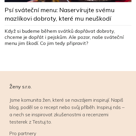
K
Psí sváteční menu: Naservírujte svému
z
k
mazlíkovi dobroty, které mu neuškodí
R
Když si budeme během svátků dopřávat dobroty,
b
chceme je dopřát i pejskům. Ale pozor, naše sváteční
k
menu jim škodí. Co jim tedy připravit?
en
h
Ženy s.r.o.
Jsme komunita žen, které se navzájem inspirují. Napiš
blog, poděl se o recept nebo svůj příběh. Inspiruj nás –
a nech se inspirovat zkušenostmi a recenzemi
testerek z Testuj.to.
Pro partnery