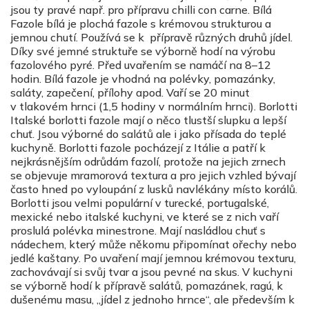
jsou ty pravé např. pro přípravu chilli con carne. Bílá
Fazole bílá je plochá fazole s krémovou strukturou a
jemnou chutí. Používá se k přípravě různých druhů jídel.
Díky své jemné struktuře se výborně hodí na výrobu
fazolového pyré. Před uvařením se namáčí na 8–12
hodin. Bílá fazole je vhodná na polévky, pomazánky,
saláty, zapečení, přílohy apod. Vaří se 20 minut
v tlakovém hrnci (1,5 hodiny v normálním hrnci). Borlotti
Italské borlotti fazole mají o něco tlustší slupku a lepší
chuť. Jsou výborné do salátů ale i jako přísada do teplé
kuchyně. Borlotti fazole pocházejí z Itálie a patří k
nejkrásnějším odrůdám fazolí, protože na jejich zrnech
se objevuje mramorová textura a pro jejich vzhled bývají
často hned po vyloupání z lusků navlékány místo korálů.
Borlotti jsou velmi populární v turecké, portugalské,
mexické nebo italské kuchyni, ve které se z nich vaří
proslulá polévka minestrone. Mají nasládlou chuť s
nádechem, který může někomu připomínat ořechy nebo
jedlé kaštany. Po uvaření mají jemnou krémovou texturu,
zachovávají si svůj tvar a jsou pevné na skus. V kuchyni
se výborně hodí k přípravě salátů, pomazánek, ragú, k
dušenému masu, „jídel z jednoho hrnce“, ale především k