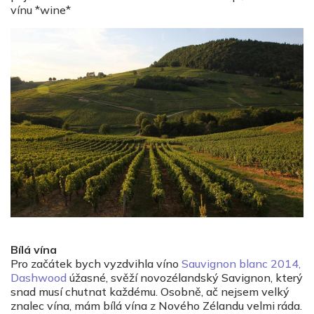
vínu *wine*
Bílá vína
Pro začátek bych vyzdvihla víno
Sauvignon blanc 2014,
Dashwood
úžasné, svěží novozélandský Savignon, který
snad musí chutnat každému. Osobně, ač nejsem velký
znalec vína, mám bílá vína z Nového Zélandu velmi ráda.