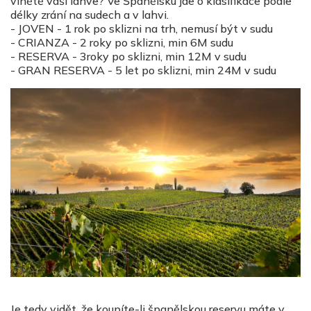
vinětě vaší láhve? Ve Španělsku jde o klasifikace podle
délky zrání na sudech a v lahvi.
- JOVEN - 1 rok po sklizni na trh, nemusí být v sudu
- CRIANZA - 2 roky po sklizni, min 6M sudu
- RESERVA - 3roky po sklizni, min 12M v sudu
- GRAN RESERVA - 5 let po sklizni, min 24M v sudu
Je tedy vidět, že koupíte-li španělskou reservu máte v