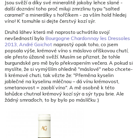
Jsou svěží a díky své mineralitě jakoby lehce slané -
další doznání toho proč miluji zmrzlinu typu "salted
caramel" a minerálky s hořčíkem - za vším hold hledej
víno! K tomuhle si dejte čerstvý kozí sýr.
Druhá láhev která mě naprosto uchvátila svojí
nevšedností bylo
Bourgogne Chardonnay les Dressoles
2013, André Goichot
naprostý opak toho, co jsem
popsala výše, krémové víno s máslovo oříškovou chutí,
ale přesto úžasně svěží. Musím se přiznat, že tohle
burgundské pro mě bylo překvapením večera. A pokud si
myslíte, že si vymýšlím ohledně "máslové" nebo chcete-
li krémové chuti, tak vězte že: "Přeměna kyselin
jablečné na kyselinu mléčnou – dá vínu krémovost,
smetanovost = zaoblí víno". A mě osobně k této
lahůdce chutnal krémový kozí sýr a sýr typu brie. Ale
žádný smraďoch, to by bylo po máslíčku :)