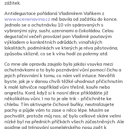
zážitek.
Antidegustace pořádaná Vladimírem Vaňkem z
www.ocenenavina.cz
mě bavila od začátku do konce.
Jednalo se o ochutnávku 10 vín spárovaných s
vybranými sýry, sushi, uzeninami a čokoládou. Celou
degustační večeři provázel pan Vladimír poutavým
výkladem o konkrétních odrůdách, vinařských
lokalitách, podmínkách ve kterých je réva pěstována,
způsobu sklizně, co se k vínu hodí za pokrmy atd.
Co mne ale opravdu zaujalo byla jakási vsuvka mezi
ochutnávkami a to bylo poznávání vůní pomocí čichu a
jejich přirovnání k tomu, co nám velí intuice. Nevěřili
byste, jak je v danou chvíli těžké uhodnout přičichnutím
k malé lahvičce například vůni třešně, kouře nebo
angreštu. Kord, když si k nosní dírce přikládáte již
několikátou vůni. I na to je ale trik - přičichněte ke
chlebu. Tím aktivujete čichové buňky, neutralizujete
pachy a půjde vám to zase o něco lépe. Musím se
pochválit, protože můj nos, ač bylo celkové skóre velmi
nízké byl na předních příčkách všech zúčastněných. Ale
pojďme od trénování someliérského nosu zpět k