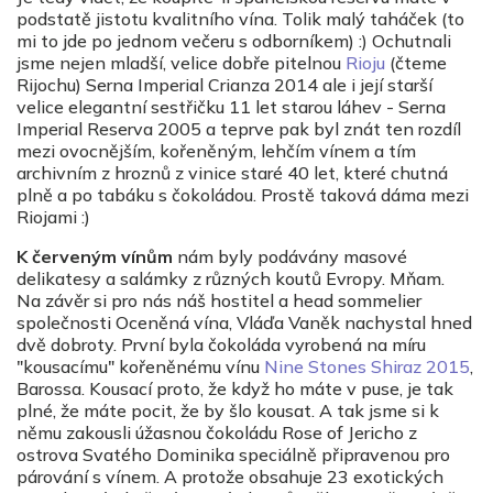
podstatě jistotu kvalitního vína. Tolik malý taháček (to
mi to jde po jednom večeru s odborníkem) :) Ochutnali
jsme nejen mladší, velice dobře pitelnou
Rioju
(čteme
Rijochu) Serna Imperial Crianza 2014 ale i její starší
velice elegantní sestřičku 11 let starou láhev - Serna
Imperial Reserva 2005 a teprve pak byl znát ten rozdíl
mezi ovocnějším, kořeněným, lehčím vínem a tím
archivním z hroznů z vinice staré 40 let, které chutná
plně a po tabáku s čokoládou. Prostě taková dáma mezi
Riojami :)
K červeným vínům
nám byly podávány masové
delikatesy a salámky z různých koutů Evropy. Mňam.
Na závěr si pro nás náš hostitel a head sommelier
společnosti Oceněná vína, Vláďa Vaněk nachystal hned
dvě dobroty. První byla čokoláda vyrobená na míru
"kousacímu" kořeněnému vínu
Nine Stones Shiraz 2015
,
Barossa. Kousací proto, že když ho máte v puse, je tak
plné, že máte pocit, že by šlo kousat. A tak jsme si k
němu zakousli úžasnou čokoládu Rose of Jericho z
ostrova Svatého Dominika speciálně připravenou pro
párování s vínem. A protože obsahuje 23 exotických