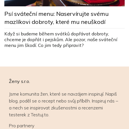
K
Psí sváteční menu: Naservírujte svému
k
z
mazlíkovi dobroty, které mu neuškodí
R
Když si budeme během svátků dopřávat dobroty,
b
chceme je dopřát i pejskům. Ale pozor, naše sváteční
k
h
menu jim škodí. Co jim tedy připravit?
en
Ženy s.r.o.
Jsme komunita žen, které se navzájem inspirují. Napiš
blog, poděl se o recept nebo svůj příběh. Inspiruj nás –
a nech se inspirovat zkušenostmi a recenzemi
testerek z Testuj.to.
Pro partnery