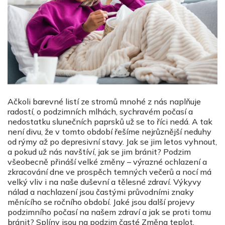
Ačkoli barevné listí ze stromů mnohé z nás naplňuje
radostí, o podzimních mlhách, sychravém počasí a
nedostatku slunečních paprsků už se to říci nedá. A tak
není divu, že v tomto období řešíme nejrůznější neduhy
od rýmy až po depresivní stavy. Jak se jim letos vyhnout,
a pokud už nás navštíví, jak se jim bránit? Podzim
všeobecně přináší velké změny – výrazné ochlazení a
zkracování dne ve prospěch temných večerů a nocí má
velký vliv i na naše duševní a tělesné zdraví. Výkyvy
nálad a nachlazení jsou častými průvodními znaky
měnícího se ročního období. Jaké jsou další projevy
podzimního počasí na našem zdraví a jak se proti tomu
bránit? Splíny jsou na podzim časté Změna teplot,