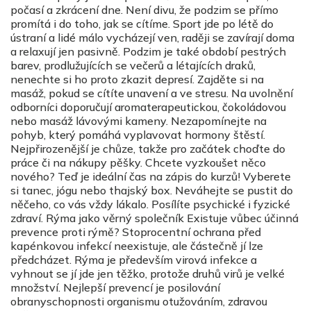
počasí a zkrácení dne. Není divu, že podzim se přímo
promítá i do toho, jak se cítíme. Sport jde po létě do
ústraní a lidé málo vycházejí ven, raději se zavírají doma
a relaxují jen pasivně. Podzim je také období pestrých
barev, prodlužujících se večerů a létajících draků,
nenechte si ho proto zkazit depresí. Zajděte si na
masáž, pokud se cítíte unavení a ve stresu. Na uvolnění
odborníci doporučují aromaterapeutickou, čokoládovou
nebo masáž lávovými kameny. Nezapomínejte na
pohyb, který pomáhá vyplavovat hormony štěstí.
Nejpřirozenější je chůze, takže pro začátek choďte do
práce či na nákupy pěšky. Chcete vyzkoušet něco
nového? Teď je ideální čas na zápis do kurzů! Vyberete
si tanec, jógu nebo thajský box. Neváhejte se pustit do
něčeho, co vás vždy lákalo. Posílíte psychické i fyzické
zdraví. Rýma jako věrný společník Existuje vůbec účinná
prevence proti rýmě? Stoprocentní ochrana před
kapénkovou infekcí neexistuje, ale částečně jí lze
předcházet. Rýma je především virová infekce a
vyhnout se jí jde jen těžko, protože druhů virů je velké
množství. Nejlepší prevencí je posilování
obranyschopnosti organismu otužováním, zdravou