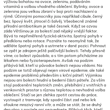
výživou bohatou na ovoce, zeleninu, podáváním
vitamínů a volbou vhodného oblečení. Bylinky, ovoce a
zelenina jsou velkou zbraní v boji proti nachlazení a
rýmě. Účinnými pomocníky jsou například cibule, černý
bez, lipový květ, jitrocel či šalvěj. Všeobecně známé
přírodní antibiotikum je také česnek. Když se ozvou
záda Většinou je za bolestí zad nějaký vnější faktor.
Bývá to nepřiměřená fyzická aktivita, špatný pohyb v
předklonu nebo rotace. Poznáte to neomylně tak, že
uděláte špatný pohyb a ustrnete v dané pozici. Pohnout
se zpět je zdrojem ještě palčivější bolesti. Tehdy přesně
víme, co bolest způsobilo, a s tím potom přicházíme za
lékařem nebo fyzioterapeutem. Avšak na podzim
přibývá lidí, kteří si původce bolesti nejsou vědomi. Na
podzim se totiž objevují nejen virové epidemie, ale také
epidemie problémů především s krční páteří. Výjimkou
nejsou ani bolesti hrudní a bederní části páteře. Za vším
stojí podcenění teplotních změn, přebíhání z vnitřních a
venkovních prostor s různou teplotou a nevhodná volba
oblečení. Stačí se jen zlehka zpotit cestou do práce,
vystoupit z tramvaje, kdy spodní část zad nebo krk
ofoukne mrazivý ranní vítr, a může se stát, že se druhý
den ráno z postele ani nezvednete. Přibývá těch, kteří