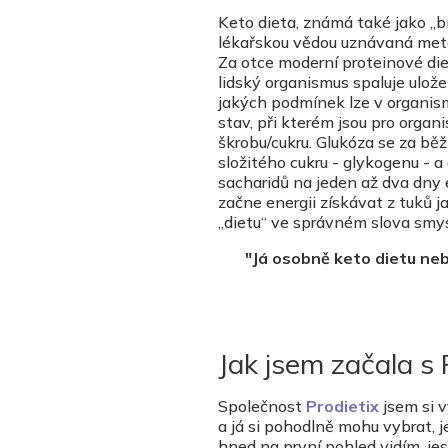
Keto dieta, známá také jako „bí
lékařskou vědou uznávaná metod
Za otce moderní proteinové die
lidský organismus spaluje ulože
jakých podmínek lze v organis
stav, při kterém jsou pro orga
škrobu/cukru. Glukóza se za b
složitého cukru - glykogenu - 
sacharidů na jeden až dva dny e
začne energii získávat z tuků j
„dietu“ ve správném slova smys
"Já osobně keto dietu neb
Jak jsem začala s 
Společnost
Prodietix
jsem si v
a já si pohodlně mohu vybrat, je
hned na první pohled vidím, jes