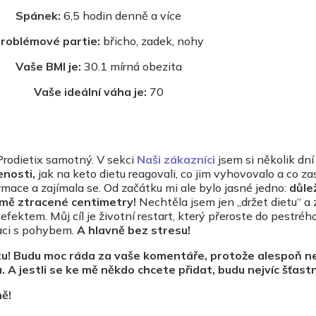
Spánek:
6,5 hodin denně a více
roblémové partie:
břicho, zadek, nohy
Vaše BMI je:
30.1 mírná obezita
Vaše ideální váha je:
70
rodietix samotný. V sekci
Naši zákazníci
jsem si několik dní
enosti,
jak na keto dietu reagovali, co jim vyhovovalo a co za
rmace a zajímala se. Od začátku mi ale bylo jasné jedno:
důlež
 mě ztracené centimetry!
Nechtěla jsem jen „držet dietu“ a 
fektem. Můj cíl je životní restart, který přeroste do pestréh
aci s pohybem.
A hlavně bez stresu!
tu! Budu moc ráda za vaše komentáře, protože alespoň 
. A jestli se ke mě někdo chcete přidat, budu nejvíc šťast
ě!