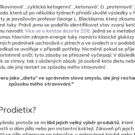
lkovinová“, „cyklická ketogenní“, „ketonová“, či „proteinová“ 
a, která už po několika týdnech přináší skvělé výsledky v 
ty je považován profesor George L. Blackburna, který zkoumal
né tuky. Právě jemu se podařilo identifikovat stav zvaný ket
mu navodit.
Více se o ketóze dozvíte ZDE.
Jedná se o metabol
nismus hlavním zdrojem energie tuky namísto klasické glukózy
ěžných podmínek uschovává v játrech a ve svalech a v podobě
a odkud se uvolňuje v případě potřeby. Nicméně pokud se příj
xtrémně sníží, tyto zásoby se přirozeně vyčerpají. V důsledk
ak ze stravy, tak z uložených zásob. Já osobně keto dietu neb
lu, ale jiný restart ve způsobu mého stravování.
eru jako „dietu“ ve správném slova smyslu, ale jiný resta
způsobu mého stravování."
Prodietix?
ybrala, protože se mi
líbil jejich velký výběr produktů
, které
stli si dám jídlo nebo jen instantní koktejl. Zároveň při jejic
tli se jídlo připravuje na pánvičce, v mikrovlnné troubě nebo 