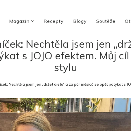
Magazín
Recepty
Blogy
Soutěže
Ot
eníček: Nechtěla jsem jen „dr
kat s JOJO efektem. Můj cíl 
stylu
níček: Nechtěla jsem jen „držet dietu“ a za pár měsíců se opět potýkat s JO