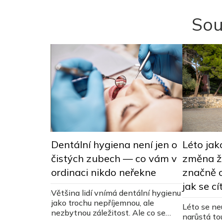
Sou
i melanomu
Dentální hygiena není jen o
Léto jako
t nechat si
čistých zubech — co vám v
změna ži
aménka
ordinaci nikdo neřekne
značně o
jak se cí
at pigmentová
Většina lidí vnímá dentální hygienu
bjednávání a
jako trochu nepříjemnou, ale
Léto se ne
7. května na
nezbytnou záležitost. Ale co se
narůstá to