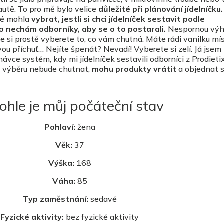
utě. To pro mě bylo velice
důležité při plánování jídelníčku.
aké mohla
vybrat, jestli si chci jídelníček sestavit podle
o nechám odborníky, aby se o to postarali.
Nespornou vý
že si prostě vyberete to, co vám chutná. Máte rádi vanilku mí
ou příchuť… Nejíte špenát? Nevadí! Vyberete si zelí. Já jsem
ávce systém, kdy mi jídelníček sestavili odborníci z Prodietix
ch výběru nebude chutnat,
mohu produkty vrátit
a objednat si
 tohle je můj počáteční stav
Pohlaví:
žena
Věk:
37
Výška:
168
Váha:
85
Typ zaměstnání:
sedavé
Fyzické aktivity:
bez fyzické aktivity