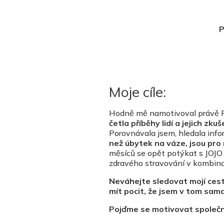
P
Moje cíle:
Hodně mě namotivoval právě P
četla příběhy lidí a jejich zkuš
Porovnávala jsem, hledala info
než úbytek na váze, jsou pro
měsíců se opět potýkat s JOJO e
zdravého stravování v kombin
Neváhejte sledovat mojí ces
mít pocit, že jsem v tom sama
Pojďme se motivovat společn