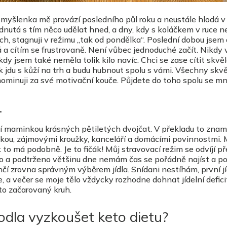
 myšlenka mě provází posledního půl roku a neustále hlodá 
odnutá s tím něco udělat hned, a dny, kdy s koláčkem v ruce 
, stagnuji v režimu „tak od pondělka“. Poslední dobou jsem 
 a cítím se frustrovaně. Není vůbec jednoduché začít. Nikdy 
kdy jsem také neměla tolik kilo navíc. Chci se zase cítit skvěl
k jdu s kůží na trh a budu hubnout spolu s vámi. Všechny skv
nominuji za své motivační kouče. Půjdete do toho spolu se m
…
ící maminkou krásných pětiletých dvojčat. V překladu to znam
lkou, zájmovými kroužky, kanceláří a domácími povinnostmi. 
to má podobně. Je to fičák! Můj stravovací režim se odvíjí p
 a podtrženo většinu dne nemám čas se pořádně najíst a p
čí zrovna správným výběrem jídla. Snídani nestíhám, první jí
, a večer se moje tělo vždycky rozhodne dohnat jídelní defici
to začarovaný kruh.
odla vyzkoušet keto dietu?