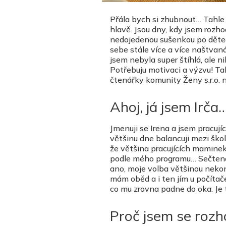
Přála bych si zhubnout… Tahle
hlavě. Jsou dny, kdy jsem rozh
nedojedenou sušenkou po dětech
sebe stále více a více naštvaná
jsem nebyla super štíhlá, ale ni
Potřebuju motivaci a výzvu! Ta
čtenářky komunity Ženy s.r.o. 
Ahoj, já jsem Irča
Jmenuji se Irena a jsem pracuj
většinu dne balancuji mezi ško
že většina pracujících maminek 
podle mého programu… Sečteno
ano, moje volba většinou nekon
mám oběd a i ten jím u počítače
co mu zrovna padne do oka. Je 
Proč jsem se rozh