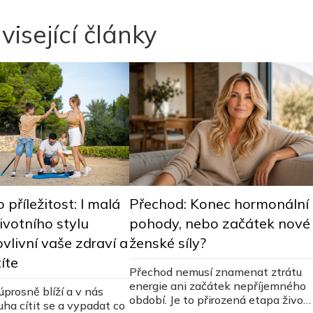
visející články
Přechod: Konec hormonální
 příležitost: I malá
pohody, nebo začátek nové
votního stylu
ženské síly?
vlivní vaše zdraví a
títe
Přechod nemusí znamenat ztrátu
energie ani začátek nepříjemného
úprosně blíží a v nás
období. Je to přirozená etapa život
uha cítit se a vypadat co