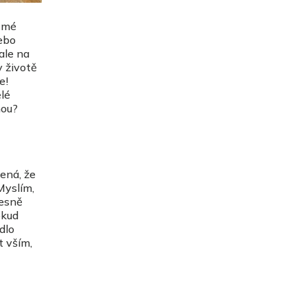
v mé
nebo
ale na
v životě
e!
ělé
nou?
ená, že
Myslím,
řesně
okud
dlo
t vším,