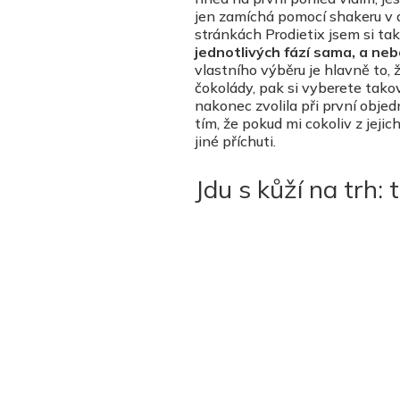
jen zamíchá pomocí shakeru v a
stránkách Prodietix jsem si t
jednotlivých fází sama, a neb
vlastního výběru je hlavně to, 
čokolády, pak si vyberete takov
nakonec zvolila při první objedn
tím, že pokud mi cokoliv z jeji
jiné příchuti.
Jdu s kůží na trh: