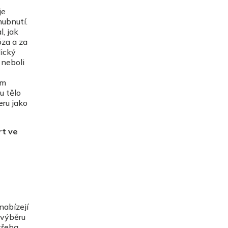
je
hubnutí.
, jak
óza a za
ický
 neboli
em
u tělo
eru jako
rt ve
 nabízejí
h výběru
třeba