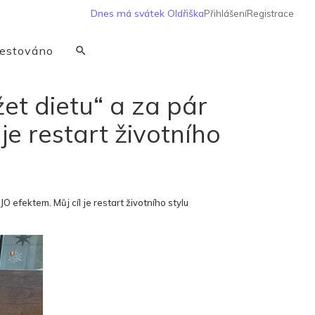
Dnes má svátek
Oldřiška
Přihlášení
Registrace
estováno
žet dietu“ a za pár
je restart životního
JO efektem. Můj cíl je restart životního stylu