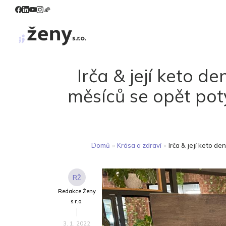
Irča & její keto d
měsíců se opět potý
Domů
»
Krása a zdraví
»
Irča & její keto de
RŽ
Redakce Ženy
s.r.o.
3. 1. 2022