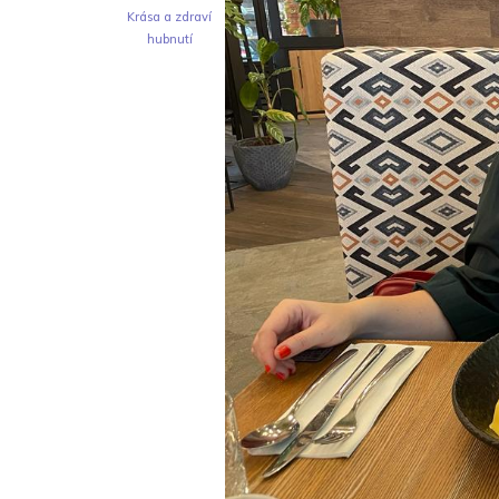
Krása a zdraví
hubnutí