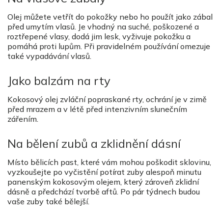
Olej můžete vetřít do pokožky nebo ho použít jako zábal
před umytím vlasů. Je vhodný na suché, poškozené a
roztřepené vlasy, dodá jim lesk, vyživuje pokožku a
pomáhá proti lupům. Při pravidelném používání omezuje
také vypadávání vlasů.
Jako balzám na rty
Kokosový olej zvláční popraskané rty, ochrání je v zimě
před mrazem a v létě před intenzivním slunečním
zářením.
Na bělení zubů a zklidnění dásní
Místo bělicích past, které vám mohou poškodit sklovinu,
vyzkoušejte po vyčistění potírat zuby alespoň minutu
panenským kokosovým olejem, který zároveň zklidní
dásně a předchází tvorbě aftů. Po pár týdnech budou
vaše zuby také bělejší.