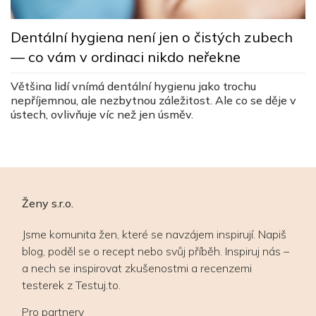
L
Dentální hygiena není jen o čistých zubech
s
— co vám v ordinaci nikdo neřekne
c
ez
Většina lidí vnímá dentální hygienu jako trochu
Lé
nepříjemnou, ale nezbytnou záležitost. Ale co se děje v
v
ústech, ovlivňuje víc než jen úsměv.
v
Ženy s.r.o.
Jsme komunita žen, které se navzájem inspirují. Napiš
blog, poděl se o recept nebo svůj příběh. Inspiruj nás –
a nech se inspirovat zkušenostmi a recenzemi
testerek z Testuj.to.
Pro partnery