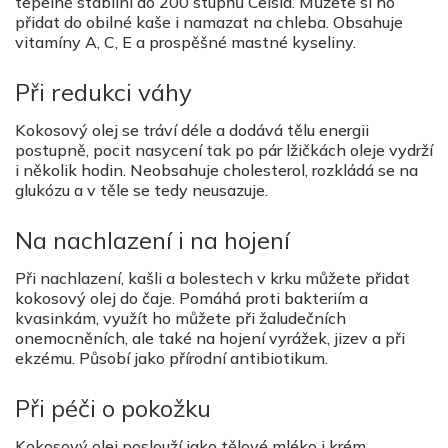
tepelně stabilní do 200 stupňů Celsia. Můžete si ho
přidat do obilné kaše i namazat na chleba. Obsahuje
vitamíny A, C, E a prospěšné mastné kyseliny.
Při redukci váhy
Kokosový olej se tráví déle a dodává tělu energii
postupně, pocit nasycení tak po pár lžičkách oleje vydrží
i několik hodin. Neobsahuje cholesterol, rozkládá se na
glukózu a v těle se tedy neusazuje.
Na nachlazení i na hojení
Při nachlazení, kašli a bolestech v krku můžete přidat
kokosový olej do čaje. Pomáhá proti bakteriím a
kvasinkám, využít ho můžete při žaludečních
onemocněních, ale také na hojení vyrážek, jizev a při
ekzému. Působí jako přírodní antibiotikum.
Při péči o pokožku
Kokosový olej poslouží jako tělové mléko i krém,