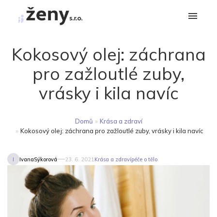
Kokosový olej: záchrana
pro zažloutlé zuby,
vrásky i kila navíc
Domů
»
Krása a zdraví
»
Kokosový olej: záchrana pro zažloutlé zuby, vrásky i kila navíc
I
IvanaSýkorová
23. 6. 2021
Krása a zdraví
péče o tělo