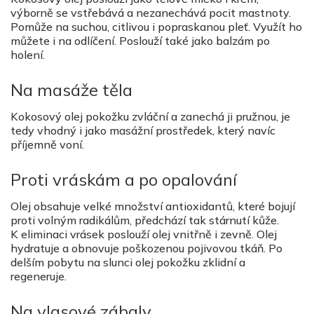
výborně se vstřebává a nezanechává pocit mastnoty.
Pomůže na suchou, citlivou i popraskanou pleť. Využít ho
můžete i na odlíčení. Poslouží také jako balzám po
holení.
Na masáže těla
Kokosový olej pokožku zvláční a zanechá ji pružnou, je
tedy vhodný i jako masážní prostředek, který navíc
příjemně voní.
Proti vráskám a po opalování
Olej obsahuje velké množství antioxidantů, které bojují
proti volným radikálům, předchází tak stárnutí kůže.
K eliminaci vrásek poslouží olej vnitřně i zevně. Olej
hydratuje a obnovuje poškozenou pojivovou tkáň. Po
delším pobytu na slunci olej pokožku zklidní a
regeneruje.
Na vlasové zábaly