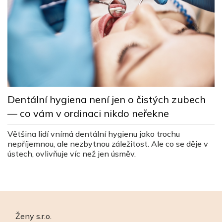
L
Dentální hygiena není jen o čistých zubech
s
— co vám v ordinaci nikdo neřekne
c
ez
Většina lidí vnímá dentální hygienu jako trochu
Lé
nepříjemnou, ale nezbytnou záležitost. Ale co se děje v
v
ústech, ovlivňuje víc než jen úsměv.
v
Ženy s.r.o.