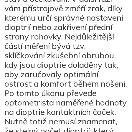
vám přístrojově změří zrak, díky
kterému určí správné nastavení
dioptrií nebo zakřivení přední
strany rohovky. Nejdůležitější
částí měření bývá tzv.
sklíčkování zkušební obrubou,
kdy jsou dioptrie doladěny tak,
aby zaručovaly optimální
ostrost a komfort během nošení.
Po tomto úkonu převede
optometrista naměřené hodnoty
na dioptrie kontaktních čoček.
Nutně totiž nemusí znamenat,
že stejný počet dioptrií, který