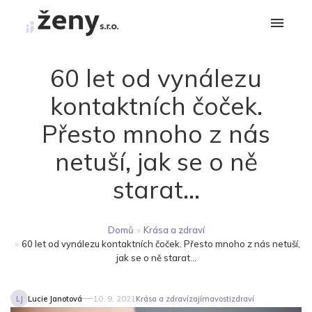
60 let od vynálezu
kontaktních čoček.
Přesto mnoho z nás
netuší, jak se o ně
starat...
Domů
»
Krása a zdraví
»
60 let od vynálezu kontaktních čoček. Přesto mnoho z nás netuší,
jak se o ně starat...
LJ
Lucie Janotová
10. 9. 2021
Krása a zdraví
zajímavosti
zdraví