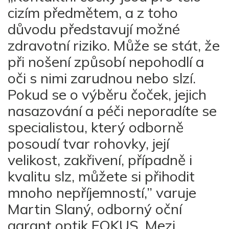
cizím předmětem, a z toho
důvodu představují možné
zdravotní riziko. Může se stát, že
při nošení způsobí nepohodlí a
oči s nimi zarudnou nebo slzí.
Pokud se o výběru čoček, jejich
nasazování a péči neporadíte se
specialistou, který odborně
posoudí tvar rohovky, její
velikost, zakřivení, případně i
kvalitu slz, můžete si přihodit
mnoho nepříjemností,” varuje
Martin Slaný, odborný oční
garant optik FOKUS. Mezi