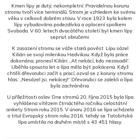
Kmen lípy je dutý, nekompletní. Pravidelnou korunu
stromu tvoří více terminálů. Strom je vzhledem ke svému
věku v celkově dobrém stavu. V roce 1923 byla kolem
lípy vybudována podezdívka a oplocení spolkem
Svoboda. V 60. letech dvacátého století byl kmen lípy
sepnut obručemi.
K zasazení stromu se váže stará pověst. Lípu sázel
Kilián se svojí milenkou Hedvikou. Když byla práce
dokonána, pronesl Kilián: „Ať nekácí, kdo nezasadil“.
Uběhla spousta let a lípa měla být pokácena. Když
chtěli dřevorubci začít s prací, ozval se z koruny stromu
hlas: „Nesázel jsi, nekácej!“ Dřevorubci se zalekli a lípa
byla zachráněna.
U příležitosti oslav Dne stromů 20. října 2015 byla lípa
vyhlášena vítězem čtrnáctého ročníku celostátní
ankety Strom roku 2015. V únoru 2016 se lípa ucházela
o titul Evropský strom roku 2016, tehdy se Tatobitská
lípa umístila na druhém místě s 43 451 hlasy.