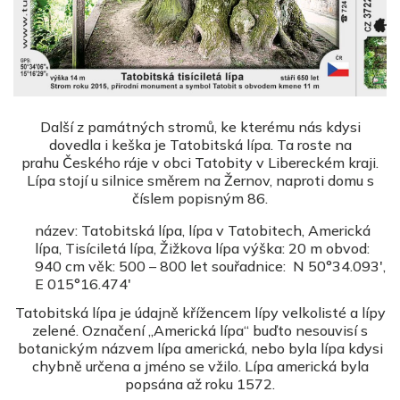
Další z památných stromů, ke kterému nás kdysi
dovedla i keška je Tatobitská lípa. Ta roste na
prahu Českého ráje v obci Tatobity v Libereckém kraji.
Lípa stojí u silnice směrem na Žernov, naproti domu s
číslem popisným 86.
název: Tatobitská lípa, lípa v Tatobitech, Americká
lípa, Tisíciletá lípa, Žižkova lípa výška: 20 m obvod:
940 cm věk: 500 – 800 let souřadnice: N 50°34.093',
E 015°16.474'
Tatobitská lípa je údajně křížencem lípy velkolisté a lípy
zelené. Označení „Americká lípa“ buďto nesouvisí s
botanickým názvem lípa americká, nebo byla lípa kdysi
chybně určena a jméno se vžilo. Lípa americká byla
popsána až roku 1572.