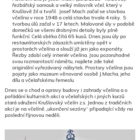
řezbářský samouk a velký milovník včel, který v
Krušlově žil a tvořil. Josef Mach začal se stavbou
včelína v roce 1948 a celá stavba trvala 4 roky. S
tvorbou úlů začal v 17 letech. Malované úly v podobě
domečků se všemi drobnými detaily byly plně
funkční. Celá sbírka čítá 65 kusů. Dnes jsou úly po
restaurátorských zásazích umístěny opět v
prostorách včelína a slouží již jen jako exponáty.
Řezby zdobí celý interiér včelína. Jsou pozoruhodné
svou rozmanitostí námětu, najdete zde také
originální vyřezávaný nábytek. Prostory včelína jsou
pojaty jako muzeum věnované osobě J.Macha, jeho
dílu a včelařskému řemeslu.
Dnes se o chod a opravy budovy i zahrady včelína a o
pořádání kulturních akcí a včelařských i jiných kurzů
stará sdružení Krušlovský včelín z.s. Jednou z tradičních
akcí je na včelíně „ukončení sezóny“ připadající vždy na
poslední říjnovou neděli.