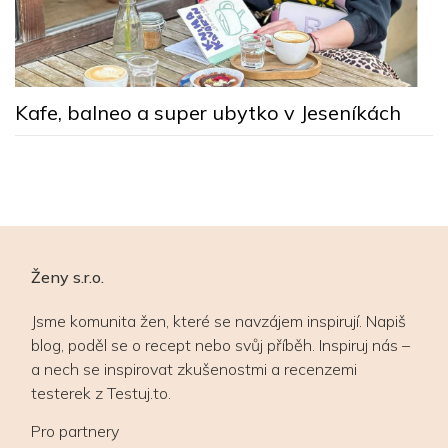
V
Kafe, balneo a super ubytko v Jeseníkách
Ženy s.r.o.
Jsme komunita žen, které se navzájem inspirují. Napiš
blog, poděl se o recept nebo svůj příběh. Inspiruj nás –
a nech se inspirovat zkušenostmi a recenzemi
testerek z Testuj.to.
Pro partnery