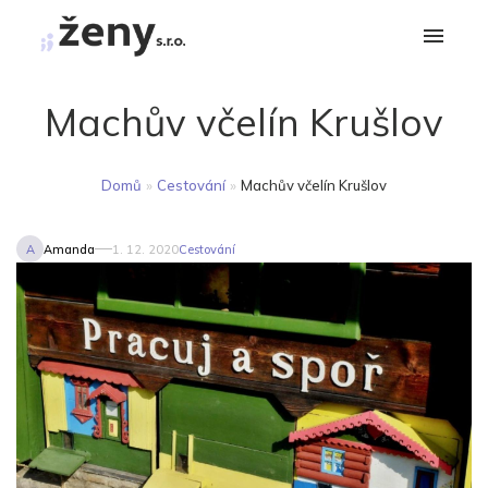
Machův včelín Krušlov
Domů
»
Cestování
»
Machův včelín Krušlov
A
Amanda
1. 12. 2020
Cestování