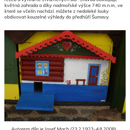
květná zahrada a díky nadmořské výšce 740 m.n.m., ve
které se včelín nachází, můžete z nedaleké louky
obdivovat kouzelné výhledy do předhůří Šumavy.
Autorem díla je Josef Mach (23.2.1923-4.8.2008),