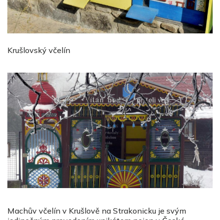
Krušlovský včelín
Machův včelín v Krušlově na Strakonicku je svým