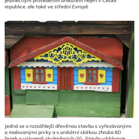
jedinečným provedením unikátem nejen v České
republice, ale také ve střední Evropě.
Jedná se o rozsáhlejší dřevěnou stavbu s vyřezávanými
a malovanými prvky a s unikátní sbírkou zhruba 80
řezeb a výtvarně ztvárněných úlů . Stavbu obklopuje