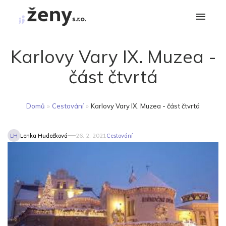
Karlovy Vary IX. Muzea -
část čtvrtá
Domů
»
Cestování
»
Karlovy Vary IX. Muzea - část čtvrtá
LH
Lenka Hudečková
26. 2. 2021
Cestování