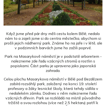
Když jsme před pár dny měli cestu kolem Bělé, nedalo
nám to a zajeli jsme si do centra městečka, abychom si
prošli jejich nádherný park. Známe ho na jaře i v létě, ale
v podzimních barvách jsme ho zažili poprvé.
Park na Masarykově náměstí je v podstatě arboretem -
nalezneme zde řadu vzácných stromů a rostlin s
popiskami. Část parku je upravena jako japonská
zahrada.
Celou plochu Masarykova náměstí v Bělé pod Bezdězem
zabírá rozsáhlý park, založený na konci 19. století
profesory a žáky lesnické školy, která tehdy sídlila v
nedalekém zámku. Dodnes v něm nalezneme řadu
vzácných dřevin. Park se rozkládá na místě původního
tržiště a svou rozlohou (více než 2,5 hektaru) patří k