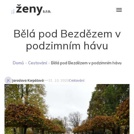
Bělá pod Bezdězem v
podzimním hávu
Domů
»
Cestování
»
Bělá pod Bezdězem v podzimním hávu
JK
Jaroslava Korpášová
31. 10. 2020
Cestování