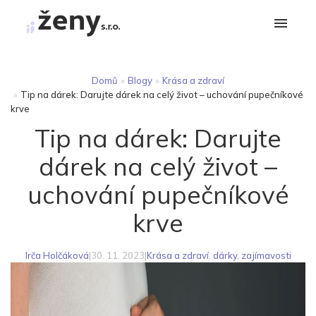
Domů
»
Blogy
»
Krása a zdraví
»
Tip na dárek: Darujte dárek na celý život – uchování pupečníkové
krve
Tip na dárek: Darujte
dárek na celý život –
uchování pupečníkové
krve
Irča Holčáková
|
30. 11. 2023
|
Krása a zdraví
,
dárky
,
zajímavosti