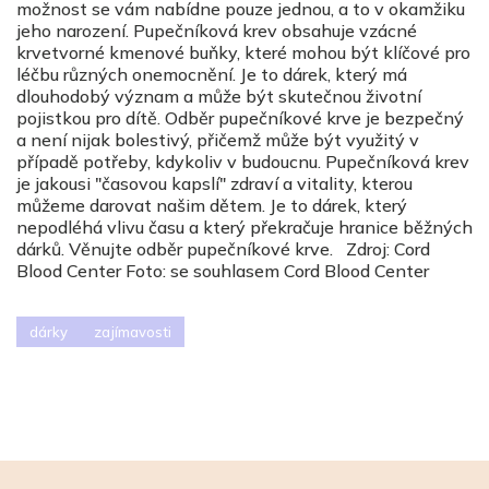
možnost se vám nabídne pouze jednou, a to v okamžiku
jeho narození. Pupečníková krev obsahuje vzácné
krvetvorné kmenové buňky, které mohou být klíčové pro
léčbu různých onemocnění. Je to dárek, který má
dlouhodobý význam a může být skutečnou životní
pojistkou pro dítě. Odběr pupečníkové krve je bezpečný
a není nijak bolestivý, přičemž může být využitý v
případě potřeby, kdykoliv v budoucnu. Pupečníková krev
je jakousi "časovou kapslí" zdraví a vitality, kterou
můžeme darovat našim dětem. Je to dárek, který
nepodléhá vlivu času a který překračuje hranice běžných
dárků. Věnujte odběr pupečníkové krve. Zdroj: Cord
Blood Center Foto: se souhlasem Cord Blood Center
dárky
zajímavosti