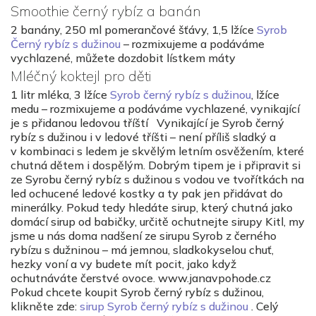
Smoothie černý rybíz a banán
2 banány, 250 ml pomerančové šťávy, 1,5 lžíce
Syrob
Černý rybíz s dužinou
– rozmixujeme a podáváme
vychlazené, můžete dozdobit lístkem máty
Mléčný koktejl pro děti
1 litr mléka, 3 lžíce
Syrob černý rybíz s dužinou
, lžíce
medu – rozmixujeme a podáváme vychlazené, vynikající
je s přidanou ledovou tříští Vynikající je Syrob černý
rybíz s dužinou i v ledové tříšti – není příliš sladký a
v kombinaci s ledem je skvělým letním osvěžením, které
chutná dětem i dospělým. Dobrým tipem je i připravit si
ze Syrobu černý rybíz s dužinou s vodou ve tvořítkách na
led ochucené ledové kostky a ty pak jen přidávat do
minerálky. Pokud tedy hledáte sirup, který chutná jako
domácí sirup od babičky, určitě ochutnejte sirupy Kitl, my
jsme u nás doma nadšení ze sirupu Syrob z černého
rybízu s dužninou – má jemnou, sladkokyselou chuť,
hezky voní a vy budete mít pocit, jako když
ochutnáváte čerstvé ovoce. www.janavpohode.cz
Pokud chcete koupit Syrob černý rybíz s dužinou,
klikněte zde:
sirup Syrob černý rybíz s dužinou
. Celý