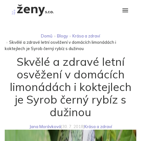
Domů
»
Blogy
»
Krása a zdraví
»
Skvělé a zdravé letní osvěžení v domácích limonádách i
koktejlech je Syrob černý rybíz s dužinou
Skvělé a zdravé letní
osvěžení v domácích
limonádách i koktejlech
je Syrob černý rybíz s
dužinou
Jana Morávková
|
30. 7. 2018
|
Krása a zdraví