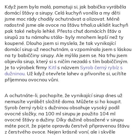
Když jsem byla malá, pamatuji si, jak babička vyráběla
domácí šťávy a sirupy. Celá kuchyň voněla a my děti
jsme moc rády chodily ochutnávat a olizovat. Méně
radostně jsme ale ovoce na šťávu trhali,a uklidit kuchyň
pak také nebylo lehké. Přesto chuť domácích šťáv a
sirupů za tu námahu stála- byly mnohem lepší než ty
koupené. Dlouho jsem si myslela, že tak vynikající
domácí sirup už neochutnám, a vzpomínala jsem s láskou
na ty babiččiny sirupy. Ale mýlila jsem se. Na trhu jsem
objevila sirup, který si s ničím nezadá s tím babiččiným.
Je to výrobek firmy
Kitl
s názvem
Syrob černý rybíz s
dužninou
. Už když otevřete lahev a přivoníte si, ucítíte
příjemnou ovocnou vůni.
A ochutnáte-li, pochopíte, že vynikající sirup dnes už
nemusíte vyrábět složitě doma. Můžete si ho koupit.
Syrob černý rybíz s dužninou obsahuje vysoký podíl
ovocné složky, na 100 ml sirupu je použito 104 ml
ovocné šťávy a dužiny. Díky dužině obsažené v sirupu
máte pocit, že pijete opravdu čerstvě připravenou šťávu
z čerstvého ovoce. Nejen krásně voní, ale i skvěle