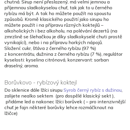
chutná. Sirup není přeslazený, má velmi jemnou a
příjemnou sladkokyselou chuť, tak jak to u černého
rybízu má být. A tak ho můžete použít na spoustu
způsobů. Kromě klasického použití jako sirupu ho
můžete použít i na přípravu různých koktejlů –
alkoholických i bez alkoholu, na polévání dezertů (na
zmrzlině se šlehačkou je díky sladkokyselé chuti prostě
vynikající), nebo i na přípravu horkých nápojů.
Složení: cukr, šťáva z černého rybízu (97 %)
z koncentrátu, dužnina z černého rybízu (7 %), regulátor
kyselosti: kyselina citrónová, konzervant: sorban
draselný, aroma.
Borůvkovo - rybízový koktejl
Do sklenice dále lžíci sirupu
Syrob černý rybíz s dužinou
,
zalijete nealko sektem (pro dospělé klasický sekt ),
přidáme led a nakonec lžíci borůvek ( – pro intenzivnější
chuť je fajn některé borůvky lehce rozmáčknout na
lžičce)