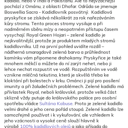
kadidlo, nebo v Indii a Pakistánu. Ale to nejvzacnější
pochází z Ománu, z oblasti Dhofar. Odrůda se jmenuje
Boswellia Sacra - Kadidlovník posvátný. Kadidlová
pryskyřice se získává několikrát za rok nařezáváním
kůry stromu. Tento proces stromy vysiluje a při
nadměrném sběru mízy a neopatrném přístupu časem
vysychají. Royal Green Hojari – zelené kadidlo je
nejkvalitnější, protože je produktem mladých stromů
kadidlovníku. Už na první pohled uvidíte rozdíl –
nádherná smaragdově zelená barva a průhlednost
kamínku vám připomene drahokamy. Pryskyřice je také
mnohem měkčí a můžete do ní zarýt nehet, nebo ji
lehce nechat rozpustit ve vodě. Rozpuštěním ve vodě
vznikne mléčná tekutina, která je skvělá třeba ke
kloktání při bolestech v krku. Ománci ji pijí pro posílení
imunity a při žaludečních problémech. Zelené kadidlo má
přívlastek Royal, neboli královské, protože velká část
sklizně vždy putuje do královského paláce pro osobní
spotřebu vládce
Sultána Kabuse
. Proto je zelené kadidlo
velmi drahé a jeho cena pořád stoupá. Zelené kadidlo lze
samozřejmě používat i k vykuřování, ale vzhledem k
jeho vzácnosti a vysoké ceně slouží hlavně k
výrobě
100% kadidlových olejů
a jako přísada do