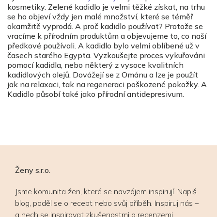
kosmetiky. Zelené kadidlo je velmi těžké získat, na trhu
se ho objeví vždy jen malé množství, které se téměř
okamžitě vyprodá. A proč kadidlo používat? Protože se
vracíme k přírodním produktům a objevujeme to, co naší
předkové používali. A kadidlo bylo velmi oblíbené už v
časech starého Egypta. Vyzkoušejte proces vykuřováni
pomocí kadidla, nebo některý z vysoce kvalitních
kadidlových olejů. Dovážejí se z Ománu a lze je použít
jak na relaxaci, tak na regeneraci poškozené pokožky. A
Kadidlo působí také jako přírodní antidepresivum.
Ženy s.r.o.
Jsme komunita žen, které se navzájem inspirují. Napiš
blog, poděl se o recept nebo svůj příběh. Inspiruj nás –
a nech se inspirovat zkušenostmi a recenzemi