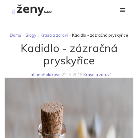
Domů
»
Blogy
»
Krása a zdraví
»
Kadidlo - zázračná pryskyřice
Kadidlo - zázračná
pryskyřice
TatianaPolakova
|
22. 8. 2019
|
Krása a zdraví