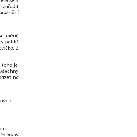
teré se v
 zařadit
pružnění
 se méně
ky poblíž
vička. Z
 toho je,
 všechny
cházet na
asných
imi
ící krysy