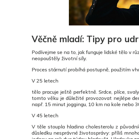
Věčně mladí: Tipy pro udr
Podívejme se na to, jak funguje lidské tělo v r
neopouštěly životní síly.
Proces stárnutí probíhá postupně, použitím v
V 25 letech
tělo pracuje ještě perfektně. Srdce, plíce, sv
tomto věku je důležité provozovat nejlépe de
např. 15 minut joggingu, 10 km na kole nebo 3
V 45 letech
V těle stoupla hladina cholesterolu z původ
důsledku nesprávné životosprávy: příliš mnoho