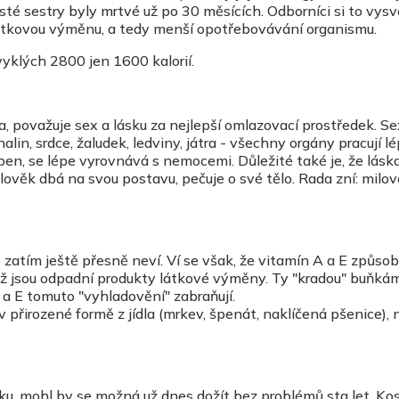
usté sestry byly mrtvé už po 30 měsících. Odborníci si to vysvě
látkovou výměnu, a tedy menší opotřebovávání organismu.
yklých 2800 jen 1600 kalorií.
, považuje sex a lásku za nejlepší omlazovací prostředek. Se
lin, srdce, žaludek, ledviny, játra - všechny orgány pracují lé
aben, se lépe vyrovnává s nemocemi. Důležité také je, že lásk
ověk dbá na svou postavu, pečuje o své tělo. Rada zní: milov
e zatím ještě přesně neví. Ví se však, že vitamín A a E způsob
což jsou odpadní produkty látkové výměny. Ty "kradou" buňká
A a E tomuto "vyhladovění" zabraňují.
 přirozené formě z jídla (mrkev, špenát, naklíčená pšenice), 
u, mohl by se možná už dnes dožít bez problémů sta let. Kost