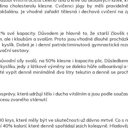
sobí vnitřní očistu celého těla a krve od škodlivých látek, k
dina cholesterolu klesne. Cvičenci jógy by měli pravidelně
kšalánu. Je vhodné zařadit tělesná i dechová cvičení na z
 62% své kapacity. Důvodem je hlavně to, že starší člověk
ím, ale i kloubům a svalům. Proto jsou vhodné dlouhé procház
 kyslík. Dobrá je i denní patnáctiminutová gymnastická rozc
ivační sestavy.
ůvodní síly svalů, na 50% klesne i kapacita plic. Důsledkem
kyslíku, jedy z látkové výměny se daleko hůře odbourávají a
žité vypít denně minímálně dva litry tekutin a denně se pro
osprávy, která udržují tělo i ducha vitálním a jsou podle souč
cesu zvaného stárnutí:
0 krys, které měly být ve skutečnosti už dávno mrtvé. Co s n
í 40% kalorií, které denně spořádají jejich kolegyně. Hladověj