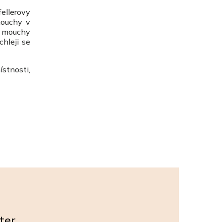
ellerovy
mouchy v
ž mouchy
chleji se
ístnosti,
ter