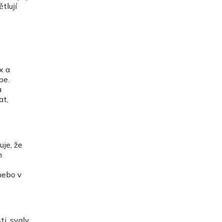
tlují
x a
pe.
a
at,
uje, že
m
nebo v
i, svaly,