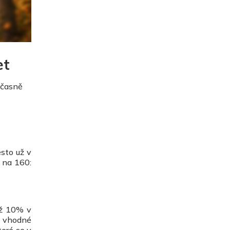
et
dčasně
esto už v
 na 160:
ež 10% v
je vhodné