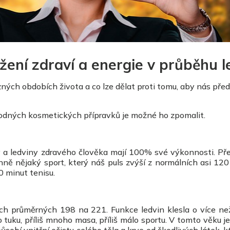
žení zdraví a energie v průběhu l
ůzných obdobích života a co lze dělat proti tomu, aby nás pře
hodných kosmetických přípravků je možné ho zpomalit.
aly a ledviny zdravého člověka mají 100% své výkonnosti. Př
nně nějaký sport, který náš puls zvýší z normálních asi 120
0 minut tenisu.
ních průměrných 198 na 221. Funkce ledvin klesla o více n
 tuku, příliš mnoho masa, příliš málo sportu. V tomto věku 