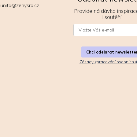
unita@zenysro.cz
Pravidelná dávka inspirace
i soutěží.
Chci odebírat newslette
Zásady zpracování osobních ú