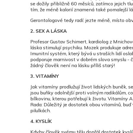
se dožily přibližně 60 měsíců, zatímco jejich tl
tím, že méně kalorií znamená také pomalejší 
Gerontologové tedy radí: jezte méně, místo obv
2. SEX A LÁSKA
Profesor Gustav Schimert, kardiolog z Mnichova
láska stimulují psychiku. Mozek produkuje adrena
Imunitní systém, který bývá u straších lidí osl
podporuje marnivost v dobrém slova smyslu - čl
žádný člověk není na lásku příliš starý!
3. VITAMÍNY
Jak vitamíny prodlužují život lidských buněk, s
jsou buňky odolnější proti volným radikálům, 
bílkovinu, kterou potřebují k životu. Vitamíny 
Rada: Důležitý je dostatek obou vitamínů, buď v
pilulkách.
4. KYSLÍK
Kdyby člověk svému tělu dopřál dostatek kyslík