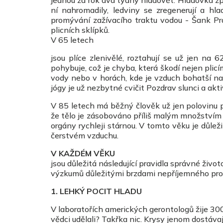
jednou za rok dva týdny hladovět. Hladovka způ
ní nahromadily, ledviny se zregenerují a hla
promývání zažívacího traktu vodou - Šank Pra
plicních sklípků.
V 65 letech
jsou plíce zlenivělé, roztahují se už jen na
pohybuje, což je chyba, která škodí nejen plic
vody nebo v horách, kde je vzduch bohatší na
jógy je už nezbytné cvičit Pozdrav slunci a akt
V 85 letech má běžný člověk už jen polovinu p
že tělo je zásobováno příliš malým množstvím 
orgány rychleji stárnou. V tomto věku je důle
čerstvém vzduchu.
V KAŽDÉM VĚKU
jsou důležitá následující pravidla správné život
výzkumů důležitými brzdami nepříjemného pro
1. LEHKÝ POCIT HLADU
V laboratořích amerických gerontologů žije 300
vědci udělali? Takřka nic. Krysy jenom dostávaj