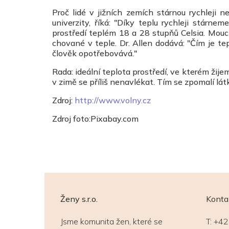
Proč lidé v jižních zemích stárnou rychleji 
univerzity, říká: "Díky teplu rychleji stárn
prostředí teplém 18 a 28 stupňů Celsia. Mouc
chované v teple. Dr. Allen dodává: "Čím je tep
člověk opotřebovává."
Rada: ideální teplota prostředí, ve kterém žije
v zimě se příliš nenavlékat. Tím se zpomalí l
Zdroj:
http://www.volny.cz
Zdroj foto:Pixabay.com
Ženy s.r.o.
Konta
Jsme komunita žen, které se
T:
+42