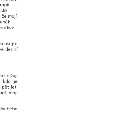
rapii
slík
, že mají
buněk
notlivé
zkoušejte
vé denní
a snižují
, kdo je
 pět let.
dí, mají
dlouhého