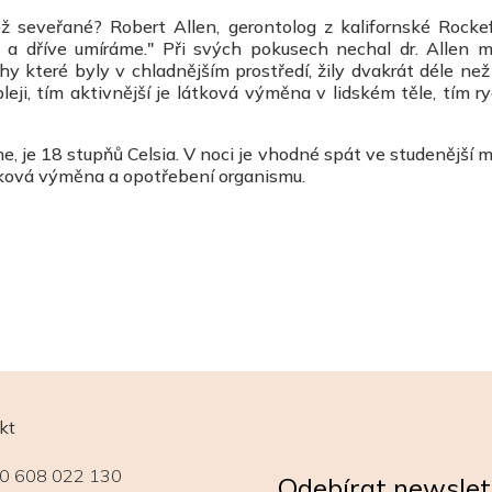
než seveřané? Robert Allen, gerontolog z kalifornské Rockef
eme a dříve umíráme." Při svých pokusech nechal dr. Allen 
hy které byly v chladnějším prostředí, žily dvakrát déle ne
leji, tím aktivnější je látková výměna v lidském těle, tím ry
me, je 18 stupňů Celsia. V noci je vhodné spát ve studenější m
átková výměna a opotřebení organismu.
kt
0 608 022 130
Odebírat newslet