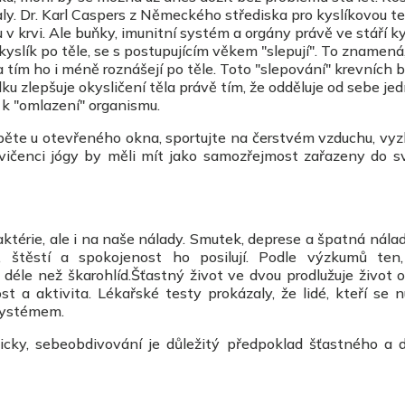
y. Dr. Karl Caspers z Německého střediska pro kyslíkovou te
 v krvi. Ale buňky, imunitní systém a orgány právě ve stáří ky
 kyslík po těle, se s postupujícím věkem "slepují". To znamená
 a tím ho i méně roznášejí po těle. Toto "slepování" krevních 
u zlepšuje okysličení těla právě tím, že odděluje od sebe jed
k "omlazení" organismu.
 spěte u otevřeného okna, sportujte na čerstvém vzduchu, vy
 Cvičenci jógy by měli mít jako samozřejmost zařazeny do s
ktérie, ale i na naše nálady. Smutek, deprese a špatná nálad
štěstí a spokojenost ho posilují. Podle výzkumů ten
y déle než škarohlíd.Šťastný život ve dvou prodlužuje život o
 aktivita. Lékařské testy prokázaly, že lidé, kteří se nu
 systémem.
ticky, sebeobdivování je důležitý předpoklad šťastného a 