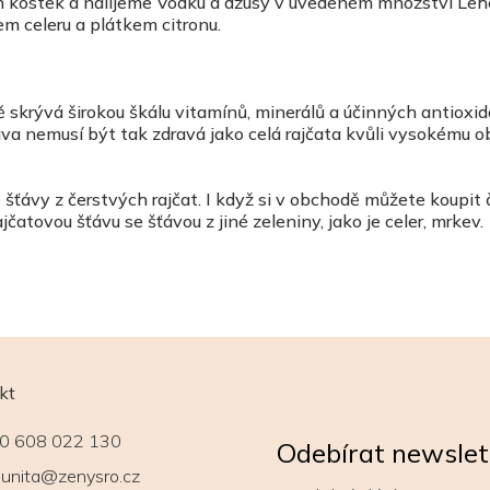
ch kostek a nalijeme Vodku a džusy v uvedeném množství Leh
 celeru a plátkem citronu.
ě skrývá širokou škálu vitamínů, minerálů a účinných antioxid
ťáva nemusí být tak zdravá jako celá rajčata kvůli vysokému 
šťávy z čerstvých rajčat. I když si v obchodě můžete koupit 
atovou šťávu se šťávou z jiné zeleniny, jako je celer, mrkev.
kt
0 608 022 130
Odebírat newslet
unita@zenysro.cz