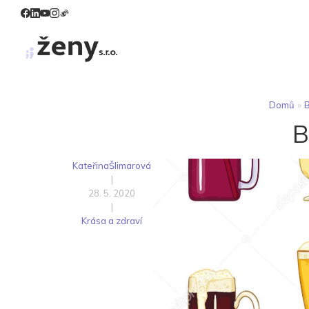
Domů
»
B
B
KateřinaŠlimarová
|
28. 5. 2020
|
Krása a zdraví