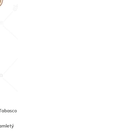
 Tabasco
namletý