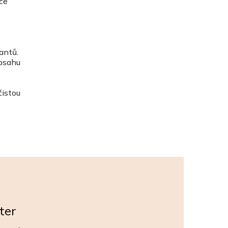
ce
antů.
obsahu
čistou
ter