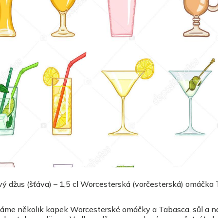
ový džus (šťáva) – 1,5 cl Worcesterská (vorčesterská) omáčka
idáme několik kapek Worcesterské omáčky a Tabasca, sůl a 