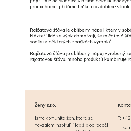
pepř Dále do sklenice vložíme několik ledový
promícháme, přidáme brčko a ozdobíme stonkem
Rajčatová šťáva je oblíbený nápoj, který v sob
Někteří lidé se však domnívají, že rajčatová š
sodíku v některých značkách výrobků.
Rajčatová šťáva je oblíbený nápoj vyrobený ze 
rajčatovou šťávu, mnoho produktů kombinuje rajč
Ženy s.r.o.
Konta
Jsme komunita žen, které se
T:
+42
navzájem inspirují. Napiš blog, poděl
E:
kom