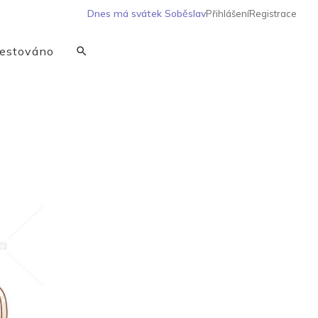
Dnes má svátek
Soběslav
Přihlášení
Registrace
estováno