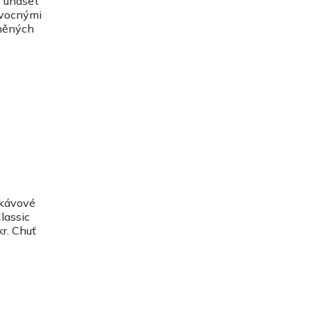
e unášet
ovocnými
eněných
 kávové
lassic
r. Chuť