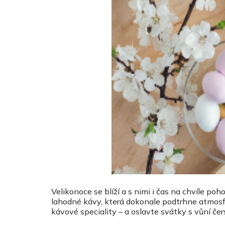
Velikonoce se blíží a s nimi i čas na chvíle poh
lahodné kávy, která dokonale podtrhne atmosfé
kávové speciality – a oslavte svátky s vůní če