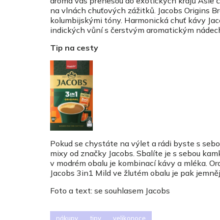
aroma vás přenesou do exotických krajů Asie č
na vlnách chuťových zážitků. Jacobs Origins B
kolumbijskými tóny. Harmonická chuť kávy Jac
indických vůní s čerstvým aromatickým nádec
Tip na cesty
Pokud se chystáte na výlet a rádi byste s sebou
mixy od značky Jacobs. Sbalíte je s sebou kamko
v modrém obalu je kombinací kávy a mléka. Ora
Jacobs 3in1 Mild ve žlutém obalu je pak jemněj
Foto a text: se souhlasem Jacobs
nákupy
tipy
velikonoce