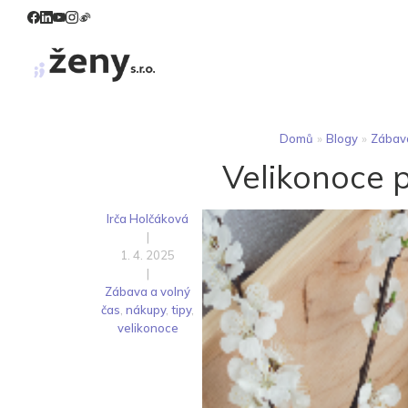
Domů
»
Blogy
»
Zábava
Velikonoce 
Irča Holčáková
|
1. 4. 2025
|
Zábava a volný
čas
,
nákupy
,
tipy
,
velikonoce