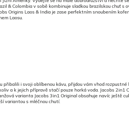
i Jižní Ameriky. Vydejte se na malé dobrodružství a nechte s
razil & Colombia v sobě kombinuje sladkou brazilskou chuť s 
obs Origins Laos & India je zase perfektním snoubením koř
hem Laosu.
 přibalili i svoji oblíbenou kávu, přijdou vám vhod rozpustné
liv a k jejich přípravě stačí pouze horká voda. Jacobs 2in1 C
nžová varianta Jacobs 3in1 Original obsahuje navíc ještě cuk
ší variantou s mléčnou chutí.