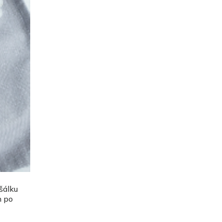
 šálku
n po