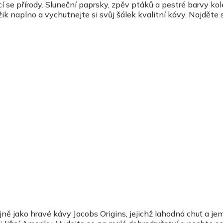
í se přírody. Sluneční paprsky, zpěv ptáků a pestré barvy ko
mžik naplno a vychutnejte si svůj šálek kvalitní kávy. Najděte 
jně jako hravé kávy Jacobs Origins, jejichž lahodná chuť a je