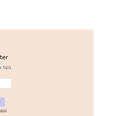
ter
, tipů
r
dajů