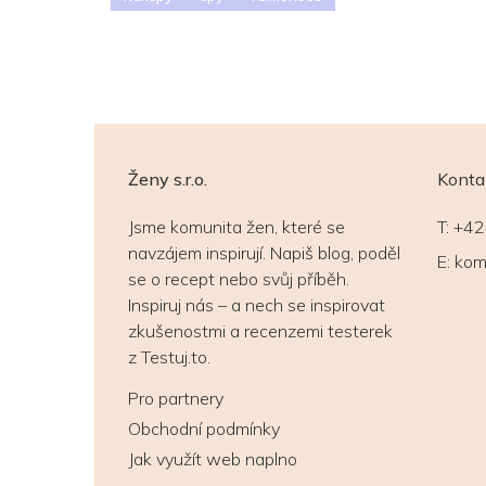
Ženy s.r.o.
Konta
Jsme komunita žen, které se
T:
+42
navzájem inspirují. Napiš blog, poděl
E:
kom
se o recept nebo svůj příběh.
Inspiruj nás – a nech se inspirovat
zkušenostmi a recenzemi testerek
z Testuj.to.
Pro partnery
Obchodní podmínky
Jak využít web naplno