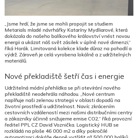
„Jsme hrdí, že jsme se mohli propojit se studiem
Metarials mladé návrhářky Kataríny Mydliarové, která
dokázala do našeho balíkového království vnést novou
energii a ukázat náš svět zásilek v úplně nové dimenzi,“
říká Horák. Limitovaná kolekce klade důraz na pohodlí a
výdrž. Zároveň je celá vyrobena lokálně a z udržitelných
materiálů.
Nové překladiště šetří čas i energie
Udržitelná módní přehlídka se při otevírání nového
překladiště neodehrála náhodou. „Nové centrum
naplňuje naši zelenou strategii v oblasti dopadů na
životní prostředí a udržitelnost. Navíc zkrácením
cestovních vzdáleností mezi našimi distribučními centry
a zákazníky účinně snižujeme emise CO2,“ říká provozní
ředitel PPL CZ David Voznička. Logistický HUB se
rozkládá na ploše 46 000 m2 a díky pokročilé
automatizaci dokáže denně vytřídit až 500 000 balíků