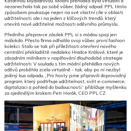
Katarínou Mydliarovou. Módní přehlídka byla virtuální a
nezanechala tak po sobě vůbec žádný odpad. PPL tímto
způsobem poukazuje nejen na své vlastní cíle v oblasti
udržitelnosti, ale i na jeden z klíčových trendů, který
otevírá nové udržitelné možnosti oděvního průmyslu.
Předního přepravce zásilek PPL si s módou spojí jen
málokdo. Přesto firma odhalila svoji vůbec první fashion
kolekci. Stalo se tak při příležitosti otevření nového
centrální překladiště nedaleko Hradce Králové, které je
zásadním milníkem v naplňování dlouhodobé strategie
udržitelnosti. V souladu s tím módní přehlídka nových
oděvů proběhla zcela virtuálně - tak, aby po ní nezbyl
jediný kus odpadu. „Pro hosty jsme připravili doprovodný
program, který podtrhuje udržitelnost, svět e-commerce,
digitalizaci a pohled do budoucnosti,“ přibližuje myšlenku
za ojedinělým krokem Petr Horák, CEO PPL CZ.