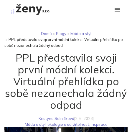
Domů
»
Blogy
»
Móda a styl
»
PPL představila svoji první módní kolekci. Virtuální přehlídka po
sobě nezanechala žádný odpad
PPL představila svoji
první módní kolekci.
Virtuální přehlídka po
sobě nezanechala žádný
odpad
Kristýna Solničková
|
2. 6. 2023
|
Móda a styl
,
ekologie a udržitelnost
,
inspirace