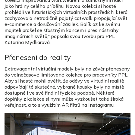
kolekci inspirovanou workwearem a samotnými řidiči
jako hrdiny celého příběhu. Novou kolekci si hosté
prohlédli ve futuristických virtuálních prostředích, která
zachycovala netradičně pojatý catwalk propojující svět
e-commerce a doručování zásilek. Balík až ke svému
majiteli prošel se šťastným koncem i přes nástrahy
imaginárních světů,“ popsala svou tvorbu pro PPL
Katarína Mydliarová.
Přenesení do reality
Extravagantní virtuální modely byly na závěr přeneseny
do volnočasové limitované kolekce pro pracovníky PPL.
Aby si hosté mohli ověřit, že oděvy ve virtuální realitě
odpovídají té skutečné, vybrané kousky byly na místě
dostupné i ve své finální fyzické podobě. Některé
doplňky z kolekce si nyní může vyzkoušet také široká
veřejnost, a to s využitím AR filtrů na Instagramu.