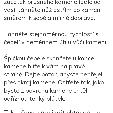
začátek brusného kamene (dále od
vás), táhněte nůž ostřím po kameni
směrem k sobě a mírně doprava.
Táhněte stejnoměrnou rychlostí s
čepelí v neměnném úhlu vůči kameni.
Špičkou čepele skončete u konce
kamene blíže k vám na pravé
straně. Dejte pozor, abyste nepřejeli
přes okraj kamene. Ostřete tak, jako
byste z povrchu kamene chtěli
odříznou tenký plátek.
Takto čepel několikrát obtáhněte a