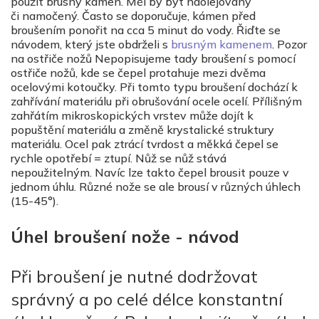
použít brusný kámen. Měl by byt naolejovaný
či namočený. Často se doporučuje, kámen před
broušením ponořit na cca 5 minut do vody. Řiďte se
návodem, který jste obdrželi s
brusným kamenem
. Pozor
na ostřiče nožů Nepopisujeme tady broušení s pomocí
ostřiče nožů, kde se čepel protahuje mezi dvěma
ocelovými kotoučky. Při tomto typu broušení dochází k
zahřívání materiálu při obrušování ocele ocelí. Přílišným
zahřátím mikroskopických vrstev může dojít k
popuštění materiálu a změně krystalické struktury
materiálu. Ocel pak ztrácí tvrdost a měkká čepel se
rychle opotřebí = ztupí. Nůž se nůž stává
nepoužitelným. Navíc lze takto čepel brousit pouze v
jednom úhlu. Různé nože se ale brousí v různých úhlech
(15-45°).
Úhel broušení nože - návod
Při broušení je nutné dodržovat
správný a po celé délce konstantní