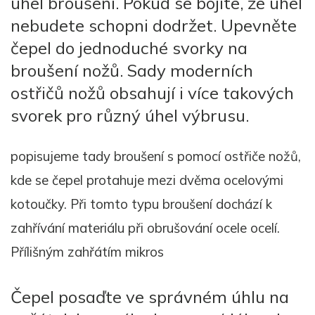
úhel broušení. Pokud se bojíte, že úhel
nebudete schopni dodržet. Upevněte
čepel do jednoduché svorky na
broušení nožů. Sady moderních
ostřičů nožů obsahují i více takových
svorek pro různý úhel výbrusu.
popisujeme tady broušení s pomocí ostřiče nožů,
kde se čepel protahuje mezi dvěma ocelovými
kotoučky. Při tomto typu broušení dochází k
zahřívání materiálu při obrušování ocele ocelí.
Přílišným zahřátím mikros
Čepel posaďte ve správném úhlu na