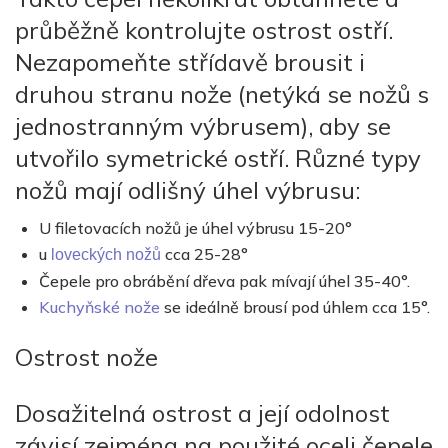
průběžně kontrolujte ostrost ostří.
Nezapomeňte střídavě brousit i
druhou stranu nože (netýká se nožů s
jednostranným výbrusem), aby se
utvořilo symetrické ostří. Různé typy
nožů mají odlišný úhel výbrusu:
U filetovacích nožů je úhel výbrusu 15-20°
u
cca 25-28°
loveckých nožů
Čepele pro obrábění dřeva pak mívají úhel 35-40°.
Kuchyňské nože
se ideálně brousí pod úhlem cca 15°.
Ostrost nože
Dosažitelná ostrost a její odolnost
závisí zejména na použité oceli čepele