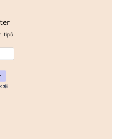
ter
, tipů
r
dajů