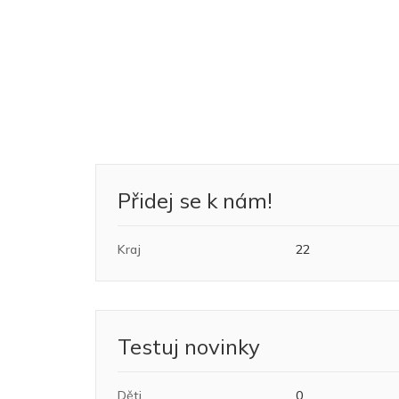
Přidej se k nám!
Kraj
22
Testuj novinky
Děti
0