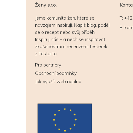
Ženy s.r.o.
Konta
Jsme komunita žen, které se
T:
+42
navzájem inspirují. Napiš blog, poděl
E:
kom
se o recept nebo svůj příběh.
Inspiruj nás – a nech se inspirovat
zkušenostmi a recenzemi testerek
z Testuj.to.
Pro partnery
Obchodní podmínky
Jak využít web naplno