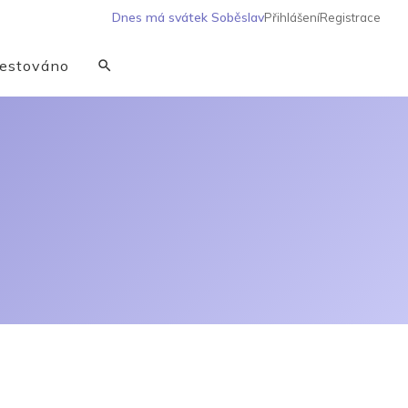
Dnes má svátek
Soběslav
Přihlášení
Registrace
estováno