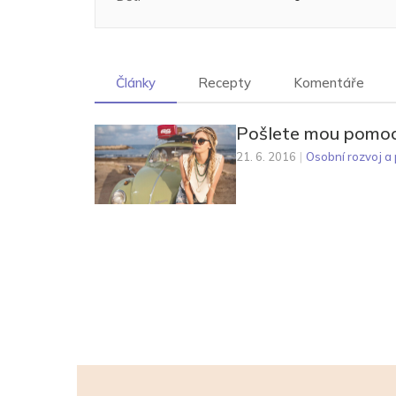
Články
Recepty
Komentáře
Pošlete mou pomoc d
21. 6. 2016
|
Osobní rozvoj a