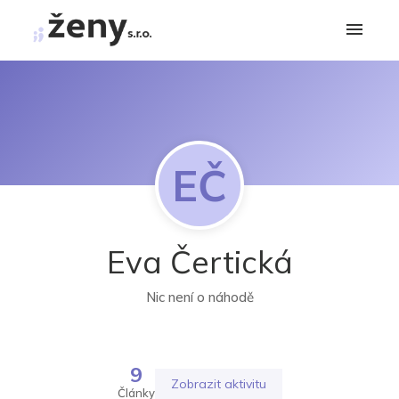
EČ
Eva Čertická
Nic není o náhodě
9
Zobrazit aktivitu
Články